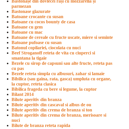
Bastonașe din dovlecei rași cu mozzarella și
parmezan
Bastonase glazurate
Batoane crocante cu susan
Batoane cu cocos bounty de casa
Batoane cu gem
Batoane cu mac
Batoane de cereale cu fructe uscate, miere si seminte
Batoane pufoase cu susan
Batonul copilariei, ciocolata cu nuci
Beef Stroganoff reteta de vita cu ciuperci si
smantana la tigaie
Bezele cu sirop de capsuni sau alte fructe, reteta pas
cu pas
Bezele reteta simpla cu albusuri, zahar si lamaie
Bibilica (sau gaina, rata, gasca) umpluta cu organe,
la cuptor, reteta clasica
Bibilica frageda cu bere si legume, la cuptor
Bilant 2014
Bilute aperitiv din branza
Bilute aperitiv din cascaval si albus de ou
Bilute aperitiv din crema de branza si ton
Bilute aperitiv din crema de branza, merisoare si
nuci
Bilute de branza reteta rapida