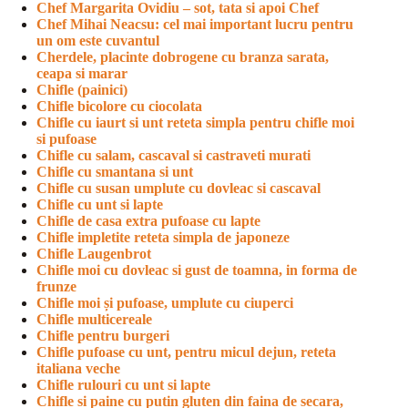
Chef Margarita Ovidiu – sot, tata si apoi Chef
Chef Mihai Neacsu: cel mai important lucru pentru
un om este cuvantul
Cherdele, placinte dobrogene cu branza sarata,
ceapa si marar
Chifle (painici)
Chifle bicolore cu ciocolata
Chifle cu iaurt si unt reteta simpla pentru chifle moi
si pufoase
Chifle cu salam, cascaval si castraveti murati
Chifle cu smantana si unt
Chifle cu susan umplute cu dovleac si cascaval
Chifle cu unt si lapte
Chifle de casa extra pufoase cu lapte
Chifle impletite reteta simpla de japoneze
Chifle Laugenbrot
Chifle moi cu dovleac si gust de toamna, in forma de
frunze
Chifle moi și pufoase, umplute cu ciuperci
Chifle multicereale
Chifle pentru burgeri
Chifle pufoase cu unt, pentru micul dejun, reteta
italiana veche
Chifle rulouri cu unt si lapte
Chifle si paine cu putin gluten din faina de secara,