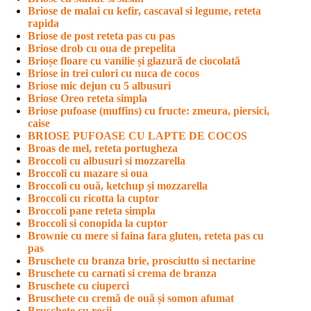
Briose de malai cu kefir, cascaval si legume, reteta
rapida
Briose de post reteta pas cu pas
Briose drob cu oua de prepelita
Brioșe floare cu vanilie și glazură de ciocolată
Briose in trei culori cu nuca de cocos
Briose mic dejun cu 5 albusuri
Briose Oreo reteta simpla
Briose pufoase (muffins) cu fructe: zmeura, piersici,
caise
BRIOSE PUFOASE CU LAPTE DE COCOS
Broas de mel, reteta portugheza
Broccoli cu albusuri si mozzarella
Broccoli cu mazare si oua
Broccoli cu ouă, ketchup și mozzarella
Broccoli cu ricotta la cuptor
Broccoli pane reteta simpla
Broccoli si conopida la cuptor
Brownie cu mere si faina fara gluten, reteta pas cu
pas
Bruschete cu branza brie, prosciutto si nectarine
Bruschete cu carnati si crema de branza
Bruschete cu ciuperci
Bruschete cu cremă de ouă și somon afumat
Bruschete cu rosii