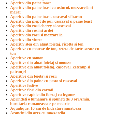
Aperitiv din paine toast
Aperitiv din paine toast cu usturoi, mozzarella si
marar
Aperitiv din paine toast, cascaval si bacon
Aperitiv din piept de pui, cascaval si paine toast
Aperitiv din rosii cherry si cascaval
Aperitiv din rosii si ardei
Aperitiv din rosii si mozzarella
Aperitiv din vinete
Aperitiv stea din aluat foietaj, ricotta si ton
Aperitive cu mousse de ton, reteta de tarte sarate cu
ton
Aperitive cu somon
Aperitive din aluat foietaj si mousse
Aperitive din aluat foietaj, cascaval, ketchup si
patrunjel
Aperitive din foietaj si rosii
Aperitive din paine cu pesto si cascaval
Aperitive festive
Aperitive flori din cartofi
Aperitive rapide din foietaj cu legume
Aprindeti o lumanare si spuneti de 3 ori Amin,
bucataria romaneasca e pe moarte
Aquatique, 10 ani de hidratare sanatoasa
Arancini din orez cu mozzarella