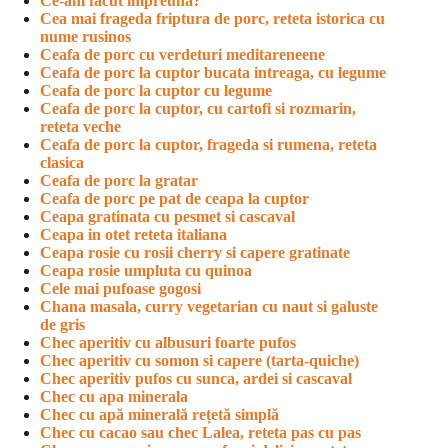
Ce-am facut impreuna?
Cea mai frageda friptura de porc, reteta istorica cu
nume rusinos
Ceafa de porc cu verdeturi meditareneene
Ceafa de porc la cuptor bucata intreaga, cu legume
Ceafa de porc la cuptor cu legume
Ceafa de porc la cuptor, cu cartofi si rozmarin,
reteta veche
Ceafa de porc la cuptor, frageda si rumena, reteta
clasica
Ceafa de porc la gratar
Ceafa de porc pe pat de ceapa la cuptor
Ceapa gratinata cu pesmet si cascaval
Ceapa in otet reteta italiana
Ceapa rosie cu rosii cherry si capere gratinate
Ceapa rosie umpluta cu quinoa
Cele mai pufoase gogosi
Chana masala, curry vegetarian cu naut si galuste
de gris
Chec aperitiv cu albusuri foarte pufos
Chec aperitiv cu somon si capere (tarta-quiche)
Chec aperitiv pufos cu sunca, ardei si cascaval
Chec cu apa minerala
Chec cu apă minerală rețetă simplă
Chec cu cacao sau chec Lalea, reteta pas cu pas