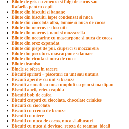
Bilute de gris cu zmeura si fulgi de cocos sau
Rafaello pentru copii
Bilute din biscuiti si banane
Bilute din biscuiti, lapte condensat si nuca
Bilute din ciocolata alba, lamaie si nuca de cocos
Bilute din morcovi si biscuiti
Bilute din morcovi, naut si mozzarella
Bilute din nectarine cu mascarpone si nuca de cocos
Bilute din orez expandat
Bilute din piept de pui, ciuperci si mozzarella
Bilute din piscoturi, mascarpone si lamaie
Bilute din ricotta si nuca de cocos
Bilute tiramisu
Binele se ofera in tacere
Biscuiti spritati – piscoturi cu unt sau untura
Biscuiti aperitiv cu unt si branza
Biscuiti aromati cu nuca umpluti cu gem si martipan
Biscuiti aurii, reteta rapida
Biscuiti bob de cafea
Biscuiti crapati cu ciocolata, chocolate crinkles
Biscuiti cu ciocolata
Biscuiti cu crema de branza
Biscuiti cu miere
Biscuiti cu nuca de cocos, nuca si albusuri
Biscuiti cu nuca si dovleac, reteta de toamna, ideali