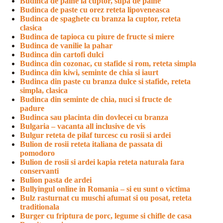
Budinca de paine la cuptor, supa de paine
Budinca de paste cu orez reteta lipoveneasca
Budinca de spaghete cu branza la cuptor, reteta
clasica
Budinca de tapioca cu piure de fructe si miere
Budinca de vanilie la pahar
Budinca din cartofi dulci
Budinca din cozonac, cu stafide si rom, reteta simpla
Budinca din kiwi, seminte de chia si iaurt
Budinca din paste cu branza dulce si stafide, reteta
simpla, clasica
Budinca din seminte de chia, nuci si fructe de
padure
Budinca sau placinta din dovlecei cu branza
Bulgaria – vacanta all inclusive de vis
Bulgur reteta de pilaf turcesc cu rosii si ardei
Bulion de rosii reteta italiana de passata di
pomodoro
Bulion de rosii si ardei kapia reteta naturala fara
conservanti
Bulion pasta de ardei
Bullyingul online in Romania – si eu sunt o victima
Bulz rasturnat cu muschi afumat si ou posat, reteta
traditionala
Burger cu friptura de porc, legume si chifle de casa