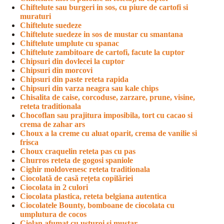
Chiftelute sau burgeri in sos, cu piure de cartofi si
muraturi
Chiftelute suedeze
Chiftelute suedeze in sos de mustar cu smantana
Chiftelute umplute cu spanac
Chiftelute zambitoare de cartofi, facute la cuptor
Chipsuri din dovlecei la cuptor
Chipsuri din morcovi
Chipsuri din paste reteta rapida
Chipsuri din varza neagra sau kale chips
Chisalita de caise, corcoduse, zarzare, prune, visine,
reteta traditionala
Chocoflan sau prajitura imposibila, tort cu cacao si
crema de zahar ars
Choux a la creme cu aluat oparit, crema de vanilie si
frisca
Choux craquelin reteta pas cu pas
Churros reteta de gogosi spaniole
Cighir moldovenesc reteta traditionala
Ciocolată de casă rețeta copilăriei
Ciocolata in 2 culori
Ciocolata plastica, reteta belgiana autentica
Ciocolatele Bounty, bomboane de ciocolata cu
umplutura de cocos
Ciolan afumat cu usturoi si mustar