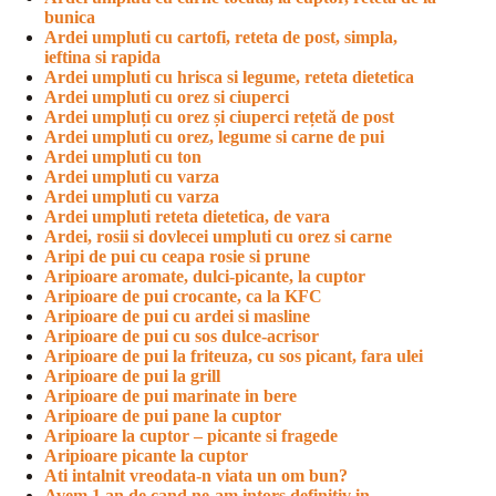
bunica
Ardei umpluti cu cartofi, reteta de post, simpla,
ieftina si rapida
Ardei umpluti cu hrisca si legume, reteta dietetica
Ardei umpluti cu orez si ciuperci
Ardei umpluți cu orez și ciuperci rețetă de post
Ardei umpluti cu orez, legume si carne de pui
Ardei umpluti cu ton
Ardei umpluti cu varza
Ardei umpluti cu varza
Ardei umpluti reteta dietetica, de vara
Ardei, rosii si dovlecei umpluti cu orez si carne
Aripi de pui cu ceapa rosie si prune
Aripioare aromate, dulci-picante, la cuptor
Aripioare de pui crocante, ca la KFC
Aripioare de pui cu ardei si masline
Aripioare de pui cu sos dulce-acrisor
Aripioare de pui la friteuza, cu sos picant, fara ulei
Aripioare de pui la grill
Aripioare de pui marinate in bere
Aripioare de pui pane la cuptor
Aripioare la cuptor – picante si fragede
Aripioare picante la cuptor
Ati intalnit vreodata-n viata un om bun?
Avem 1 an de cand ne-am intors definitiv in