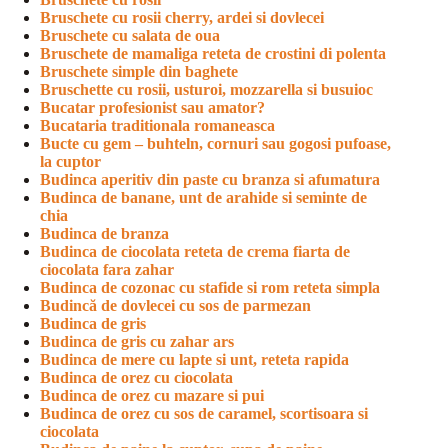
Bruschete cu rosii cherry, ardei si dovlecei
Bruschete cu salata de oua
Bruschete de mamaliga reteta de crostini di polenta
Bruschete simple din baghete
Bruschette cu rosii, usturoi, mozzarella si busuioc
Bucatar profesionist sau amator?
Bucataria traditionala romaneasca
Bucte cu gem – buhteln, cornuri sau gogosi pufoase,
la cuptor
Budinca aperitiv din paste cu branza si afumatura
Budinca de banane, unt de arahide si seminte de
chia
Budinca de branza
Budinca de ciocolata reteta de crema fiarta de
ciocolata fara zahar
Budinca de cozonac cu stafide si rom reteta simpla
Budincă de dovlecei cu sos de parmezan
Budinca de gris
Budinca de gris cu zahar ars
Budinca de mere cu lapte si unt, reteta rapida
Budinca de orez cu ciocolata
Budinca de orez cu mazare si pui
Budinca de orez cu sos de caramel, scortisoara si
ciocolata