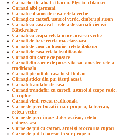
Carnaciori in aluat si bacon, Pigs in a blanket
Carnati albi germani
Carnati cabanos de casa reteta veche
Cârnați cu cartofi, usturoi verde, cimbru și susan
Carnati cu cascaval – reteta de carnati vienezi
Käsekrainer
Carnati cu ceapa reteta macelareasca veche
Carnati de bere reteta macelareasca
Carnati de casa cu busuioc reteta italiana
Carnati de casa reteta traditionala
Carnati din carne de pasare
Carnati din carne de porc, vita sau amestec reteta
traditionala
Carnati picanti de casa in stil italian
Cârnați sticks din pui făcuți acasă
Carnati trandafir de casa
Carnati trandafiri cu cartofi, usturoi si ceapa rosie,
la cuptor
Carnati virsli reteta traditionala
Carne de porc bucati in suc propriu, la borcan,
reteta veche
Carne de porc in sos dulce-acrisor, reteta
chinezeasca
Carne de pui cu cartofi, ardei și broccoli la cuptor
Carne de pui la borcan in suc propriu