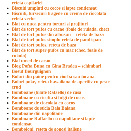
reteta copilariei
Biscuiti umpluti cu cocos si lapte condensat
Biscuiti, fursecuri fragede cu crema de ciocolata
reteta veche
Blat cu nuca pentru torturi si prajituri
Blat de tort pufos cu cacao (foaie de rulada, chec)
Blat de tort pufos din albusuri – reteta de baza
Blat de tort pufos simplu reteta de pandispan
Blat de tort pufos, reteta de baza
Blat de tort super-pufos cu mac (chec, foaie de
rulada)
Blat umed de cacao
Blog Pofta Buna cu Gina Bradea – schimbari
Boeuf Bourguignon
Boluri din paine pentru ciorba sau tocana
Boluri poke, reteta hawaiiana de aperitiv cu peste
crud
Bomboane (bilute Rafaello) de casa
Bomboane cu ricotta si fulgi de cocos
Bomboane de ciocolata cu cocos
Bomboane de sticla Bala Baiana
Bomboane din napolitane
Bomboane Raffaello cu napolitane si lapte
condensat
Bomboloni, reteta de gogosi italiene