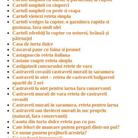
Cartofi umpluti cu ciuperci
Cartofi umpluti cu peste si ceapa
Cartofi vienezi reteta simpla
Cartofi wedges la cuptor, o garnitura rapida si
gustoasa, fara mult ulei
Cartofi zdrobiți la cuptor cu usturoi, brânză și
pătrunjel
Casa de turta dulce
Cascaval pane cu faina si pesmet
Castagnaccio reteta italiana
Castane coapte reteta simpla
Castigatorii concursului retete de vara
Castraveti covasiti castraveti murati in saramura
Castraveti in otet – reteta de castraveti bulgaresti
opariti de 2 ori
Castraveti la otet pentru iarna fara conservanti
Castraveti murati de vara reteta de castraveti
covasiti
Castraveti murati in saramura, reteta pentru iarna
Castraveti sau dovlecei murati in suc propriu
(natural, fara conservanti)
Casuta din turta dulce reteta pas cu pas
Cate feluri de mancare putem pregati dintr-un pui?
Ce nume punem prajiturii acesteia?