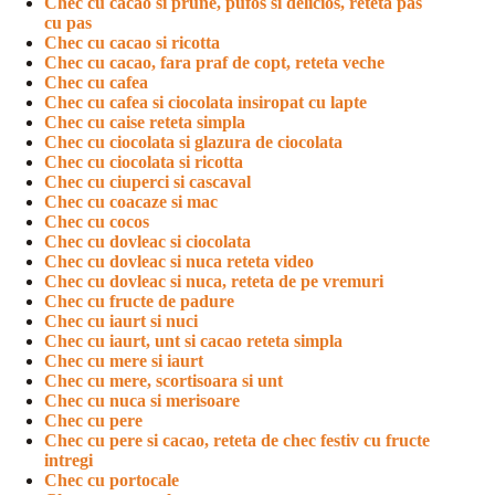
Chec cu cacao si prune, pufos si delicios, reteta pas
cu pas
Chec cu cacao si ricotta
Chec cu cacao, fara praf de copt, reteta veche
Chec cu cafea
Chec cu cafea si ciocolata insiropat cu lapte
Chec cu caise reteta simpla
Chec cu ciocolata si glazura de ciocolata
Chec cu ciocolata si ricotta
Chec cu ciuperci si cascaval
Chec cu coacaze si mac
Chec cu cocos
Chec cu dovleac si ciocolata
Chec cu dovleac si nuca reteta video
Chec cu dovleac si nuca, reteta de pe vremuri
Chec cu fructe de padure
Chec cu iaurt si nuci
Chec cu iaurt, unt si cacao reteta simpla
Chec cu mere si iaurt
Chec cu mere, scortisoara si unt
Chec cu nuca si merisoare
Chec cu pere
Chec cu pere si cacao, reteta de chec festiv cu fructe
intregi
Chec cu portocale