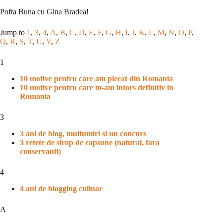
Pofta Buna cu Gina Bradea!
Jump to
1
,
3
,
4
,
A
,
B
,
C
,
D
,
E
,
F
,
G
,
H
,
I
,
J
,
K
,
L
,
M
,
N
,
O
,
P
,
Q
,
R
,
S
,
T
,
U
,
V
,
Z
1
10 motive pentru care am plecat din Romania
10 motive pentru care m-am intors definitiv in
Romania
3
3 ani de blog, multumiri si un concurs
3 retete de sirop de capsune (natural, fara
conservanti)
4
4 ani de blogging culinar
A