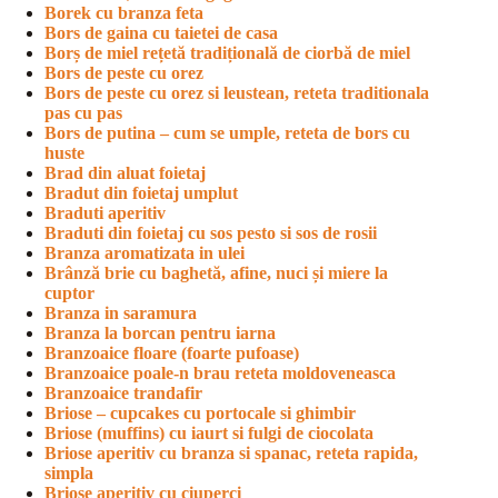
Borek cu branza feta
Bors de gaina cu taietei de casa
Borș de miel rețetă tradițională de ciorbă de miel
Bors de peste cu orez
Bors de peste cu orez si leustean, reteta traditionala
pas cu pas
Bors de putina – cum se umple, reteta de bors cu
huste
Brad din aluat foietaj
Bradut din foietaj umplut
Braduti aperitiv
Braduti din foietaj cu sos pesto si sos de rosii
Branza aromatizata in ulei
Brânză brie cu baghetă, afine, nuci și miere la
cuptor
Branza in saramura
Branza la borcan pentru iarna
Branzoaice floare (foarte pufoase)
Branzoaice poale-n brau reteta moldoveneasca
Branzoaice trandafir
Briose – cupcakes cu portocale si ghimbir
Briose (muffins) cu iaurt si fulgi de ciocolata
Briose aperitiv cu branza si spanac, reteta rapida,
simpla
Briose aperitiv cu ciuperci