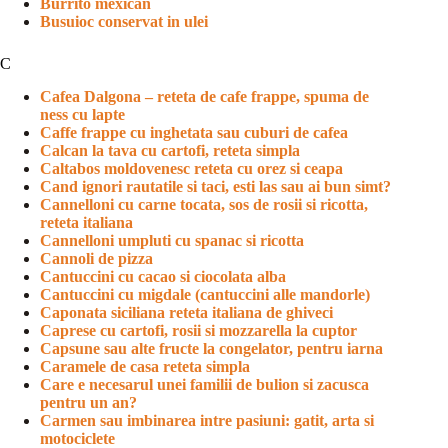
Burrito mexican
Busuioc conservat in ulei
C
Cafea Dalgona – reteta de cafe frappe, spuma de
ness cu lapte
Caffe frappe cu inghetata sau cuburi de cafea
Calcan la tava cu cartofi, reteta simpla
Caltabos moldovenesc reteta cu orez si ceapa
Cand ignori rautatile si taci, esti las sau ai bun simt?
Cannelloni cu carne tocata, sos de rosii si ricotta,
reteta italiana
Cannelloni umpluti cu spanac si ricotta
Cannoli de pizza
Cantuccini cu cacao si ciocolata alba
Cantuccini cu migdale (cantuccini alle mandorle)
Caponata siciliana reteta italiana de ghiveci
Caprese cu cartofi, rosii si mozzarella la cuptor
Capsune sau alte fructe la congelator, pentru iarna
Caramele de casa reteta simpla
Care e necesarul unei familii de bulion si zacusca
pentru un an?
Carmen sau imbinarea intre pasiuni: gatit, arta si
motociclete