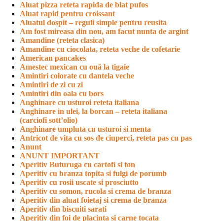
Aluat pizza reteta rapida de blat pufos
Aluat rapid pentru croissant
Aluatul dospit – reguli simple pentru reusita
Am fost mireasa din nou, am facut nunta de argint
Amandine (reteta clasica)
Amandine cu ciocolata, reteta veche de cofetarie
American pancakes
Amestec mexican cu ouă la tigaie
Amintiri colorate cu dantela veche
Amintiri de zi cu zi
Amintiri din oala cu bors
Anghinare cu usturoi reteta italiana
Anghinare in ulei, la borcan – reteta italiana
(carciofi sott’olio)
Anghinare umpluta cu usturoi si menta
Antricot de vita cu sos de ciuperci, reteta pas cu pas
Anunt
ANUNT IMPORTANT
Aperitiv Buturuga cu cartofi si ton
Aperitiv cu branza topita si fulgi de porumb
Aperitiv cu rosii uscate si prosciutto
Aperitiv cu somon, rucola si crema de branza
Aperitiv din aluat foietaj si crema de branza
Aperitiv din biscuiti sarati
Aperitiv din foi de placinta si carne tocata