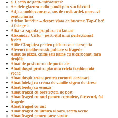
a. Lectia de gatit- introducere
Acadele glazurate din pandispan sau biscuiti
Adjica moldoveneasca, sos de rosii, ardei, morcovi
pentru iarna
Adrian Iuriciuc – despre viata de bucatar, Top-Chef
si foie gras
Alba ca zapada prajitura cu lamaie
Alexandru Cirtu – portretul unui perfectionist
fericit
Alifie Cleopatra pentru piele uscata si crapata
Alivenci moldovenesti pufoase si fragede
Aluat de pizza, chifle sau paine cu bicarbonat, fara
drojdie
Aluat de post cu suc de portocale
Aluat dospit pentru placinta reteta traditionala
veche
Aluat dospit reteta pentru cornuri, cozonaci
Aluat foietaj cu crema de vanilie si gem de cirese
Aluat foietaj cu osanza
Aluat fraged cu bors reteta de post
Aluat fraged cu nuci pentru cornulete, fursecuri, foi
fragede
Aluat fraged cu unt
Aluat fraged cu untura si bors, reteta veche
Aluat fraged pentru tarte sarate