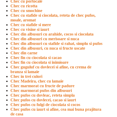
Chec cu portocale
Chec cu ricotta
Chec cu smochine
Chec cu stafide si ciocolata, reteta de chec pufos,
moale, aromat
Chec cu stafide si mere
Chec cu visine si iaurt
Chec din albusuri cu arahide, cocos si ciocolata
Chec din albusuri cu merisoare si nuca
Chec din albusuri cu stafide si rahat, simplu si pufos
Chec din albusuri, cu nuca si fructe uscate
Chec din carne
Chec fin cu ciocolata si cacao
Chec fin cu ciocolata si inimioare
Chec guguluf cu dovlecei si afine, cu crema de
branza si lamaie
Chec in trei culori
Chec Madeira, chec cu lamaie
Chec marmorat cu fructe de padure
Chec marmorat pufos din albusuri
Chec pufos cu dovleac, reteta simpla
Chec pufos cu dovlecei, cacao si iaurt
Chec pufos cu fulgi de ciocolata si cocos
Chec pufos cu iaurt si afine, cea mai buna prajitura
de casa