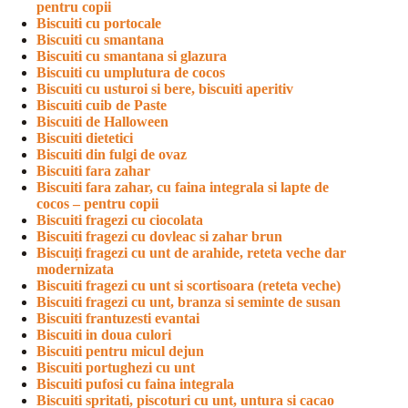
pentru copii
Biscuiti cu portocale
Biscuiti cu smantana
Biscuiti cu smantana si glazura
Biscuiti cu umplutura de cocos
Biscuiti cu usturoi si bere, biscuiti aperitiv
Biscuiti cuib de Paste
Biscuiti de Halloween
Biscuiti dietetici
Biscuiti din fulgi de ovaz
Biscuiti fara zahar
Biscuiti fara zahar, cu faina integrala si lapte de
cocos – pentru copii
Biscuiti fragezi cu ciocolata
Biscuiti fragezi cu dovleac si zahar brun
Biscuiți fragezi cu unt de arahide, reteta veche dar
modernizata
Biscuiti fragezi cu unt si scortisoara (reteta veche)
Biscuiti fragezi cu unt, branza si seminte de susan
Biscuiti frantuzesti evantai
Biscuiti in doua culori
Biscuiti pentru micul dejun
Biscuiti portughezi cu unt
Biscuiti pufosi cu faina integrala
Biscuiti spritati, piscoturi cu unt, untura si cacao