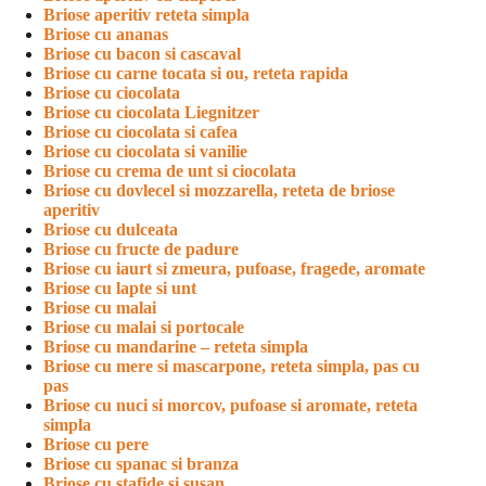
Briose aperitiv reteta simpla
Briose cu ananas
Briose cu bacon si cascaval
Briose cu carne tocata si ou, reteta rapida
Briose cu ciocolata
Briose cu ciocolata Liegnitzer
Briose cu ciocolata si cafea
Briose cu ciocolata si vanilie
Briose cu crema de unt si ciocolata
Briose cu dovlecel si mozzarella, reteta de briose
aperitiv
Briose cu dulceata
Briose cu fructe de padure
Briose cu iaurt si zmeura, pufoase, fragede, aromate
Briose cu lapte si unt
Briose cu malai
Briose cu malai si portocale
Briose cu mandarine – reteta simpla
Briose cu mere si mascarpone, reteta simpla, pas cu
pas
Briose cu nuci si morcov, pufoase si aromate, reteta
simpla
Briose cu pere
Briose cu spanac si branza
Briose cu stafide si susan