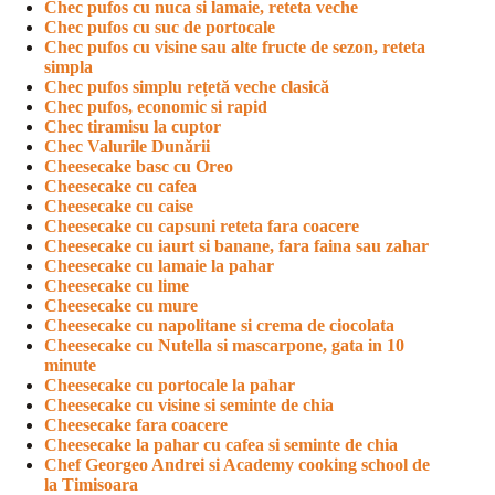
Chec pufos cu nuca si lamaie, reteta veche
Chec pufos cu suc de portocale
Chec pufos cu visine sau alte fructe de sezon, reteta
simpla
Chec pufos simplu rețetă veche clasică
Chec pufos, economic si rapid
Chec tiramisu la cuptor
Chec Valurile Dunării
Cheesecake basc cu Oreo
Cheesecake cu cafea
Cheesecake cu caise
Cheesecake cu capsuni reteta fara coacere
Cheesecake cu iaurt si banane, fara faina sau zahar
Cheesecake cu lamaie la pahar
Cheesecake cu lime
Cheesecake cu mure
Cheesecake cu napolitane si crema de ciocolata
Cheesecake cu Nutella si mascarpone, gata in 10
minute
Cheesecake cu portocale la pahar
Cheesecake cu visine si seminte de chia
Cheesecake fara coacere
Cheesecake la pahar cu cafea si seminte de chia
Chef Georgeo Andrei si Academy cooking school de
la Timisoara