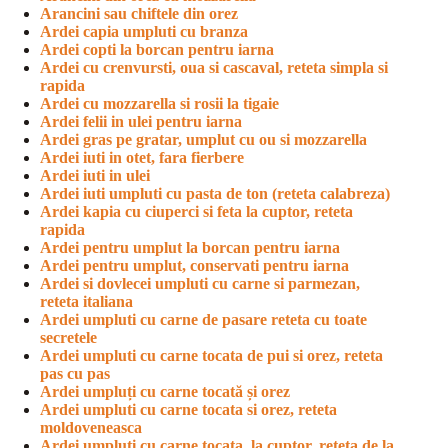
Arancini sau chiftele din orez
Ardei capia umpluti cu branza
Ardei copti la borcan pentru iarna
Ardei cu crenvursti, oua si cascaval, reteta simpla si
rapida
Ardei cu mozzarella si rosii la tigaie
Ardei felii in ulei pentru iarna
Ardei gras pe gratar, umplut cu ou si mozzarella
Ardei iuti in otet, fara fierbere
Ardei iuti in ulei
Ardei iuti umpluti cu pasta de ton (reteta calabreza)
Ardei kapia cu ciuperci si feta la cuptor, reteta
rapida
Ardei pentru umplut la borcan pentru iarna
Ardei pentru umplut, conservati pentru iarna
Ardei si dovlecei umpluti cu carne si parmezan,
reteta italiana
Ardei umpluti cu carne de pasare reteta cu toate
secretele
Ardei umpluti cu carne tocata de pui si orez, reteta
pas cu pas
Ardei umpluți cu carne tocată și orez
Ardei umpluti cu carne tocata si orez, reteta
moldoveneasca
Ardei umpluti cu carne tocata, la cuptor, reteta de la