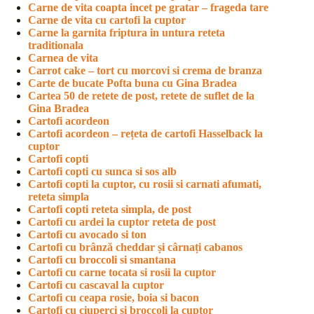
Carne de vita coapta incet pe gratar – frageda tare
Carne de vita cu cartofi la cuptor
Carne la garnita friptura in untura reteta
traditionala
Carnea de vita
Carrot cake – tort cu morcovi si crema de branza
Carte de bucate Pofta buna cu Gina Bradea
Cartea 50 de retete de post, retete de suflet de la
Gina Bradea
Cartofi acordeon
Cartofi acordeon – rețeta de cartofi Hasselback la
cuptor
Cartofi copti
Cartofi copti cu sunca si sos alb
Cartofi copti la cuptor, cu rosii si carnati afumati,
reteta simpla
Cartofi copti reteta simpla, de post
Cartofi cu ardei la cuptor reteta de post
Cartofi cu avocado si ton
Cartofi cu brânză cheddar și cârnați cabanos
Cartofi cu broccoli si smantana
Cartofi cu carne tocata si rosii la cuptor
Cartofi cu cascaval la cuptor
Cartofi cu ceapa rosie, boia si bacon
Cartofi cu ciuperci si broccoli la cuptor