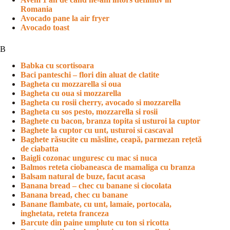
Romania
Avocado pane la air fryer
Avocado toast
B
Babka cu scortisoara
Baci panteschi – flori din aluat de clatite
Bagheta cu mozzarella si oua
Bagheta cu oua si mozzarella
Bagheta cu rosii cherry, avocado si mozzarella
Bagheta cu sos pesto, mozzarella si rosii
Baghete cu bacon, branza topita si usturoi la cuptor
Baghete la cuptor cu unt, usturoi si cascaval
Baghete răsucite cu măsline, ceapă, parmezan rețetă
de ciabatta
Baigli cozonac unguresc cu mac si nuca
Balmos reteta ciobaneasca de mamaliga cu branza
Balsam natural de buze, facut acasa
Banana bread – chec cu banane si ciocolata
Banana bread, chec cu banane
Banane flambate, cu unt, lamaie, portocala,
inghetata, reteta franceza
Barcute din paine umplute cu ton si ricotta