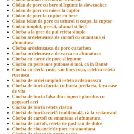
Ciolan de porc cu bere si legume la slowcooker
Ciolan de porc cu miere la cuptor
Ciolan de porc la cuptor cu bere
Ciolan feliat de porc cu usturoi si ceapa, la cuptor
Ciolan umplut, presat, afumat si fiert
Ciorba a la grec de pui reteta simpla
Ciorba ardeleneasca de cartofi cu smantana si
afumatura
Ciorba ardeleneasca de porc cu tarhon
Ciorba ardeleneasca de varza cu afumatura
Ciorba cu carne de porc si legume
Ciorba cu perisoare pufoase si moi, ca in Banat
Ciorba cu sfecla rosie, sau bors rosu, celebra reteta
ruseasca
Ciorba de ardei umpluti reteta ardeleneasca
Ciorba de burta facuta cu burta prefiarta, fara oase
de vita
Ciorba de burta falsa din ciuperci plurotus cu
gogosari acri
Ciorba de burta reteta clasica
Ciorbă de burtă rețetă tradițională, ca la restaurant
Ciorba de cartofi cu smantana si afumatura
Ciorba de cartofi, reteta de post sau de dulce
Ciorba de ciocanele de porc cu smantana