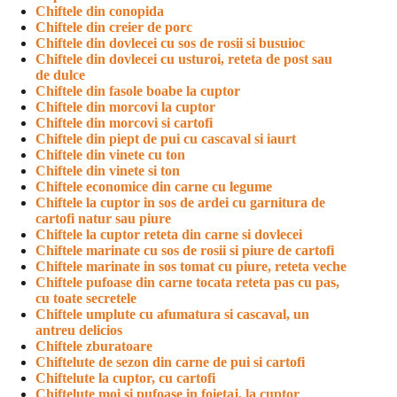
Chiftele din conopida
Chiftele din creier de porc
Chiftele din dovlecei cu sos de rosii si busuioc
Chiftele din dovlecei cu usturoi, reteta de post sau
de dulce
Chiftele din fasole boabe la cuptor
Chiftele din morcovi la cuptor
Chiftele din morcovi si cartofi
Chiftele din piept de pui cu cascaval si iaurt
Chiftele din vinete cu ton
Chiftele din vinete si ton
Chiftele economice din carne cu legume
Chiftele la cuptor in sos de ardei cu garnitura de
cartofi natur sau piure
Chiftele la cuptor reteta din carne si dovlecei
Chiftele marinate cu sos de rosii si piure de cartofi
Chiftele marinate in sos tomat cu piure, reteta veche
Chiftele pufoase din carne tocata reteta pas cu pas,
cu toate secretele
Chiftele umplute cu afumatura si cascaval, un
antreu delicios
Chiftele zburatoare
Chiftelute de sezon din carne de pui si cartofi
Chiftelute la cuptor, cu cartofi
Chiftelute moi si pufoase in foietaj, la cuptor