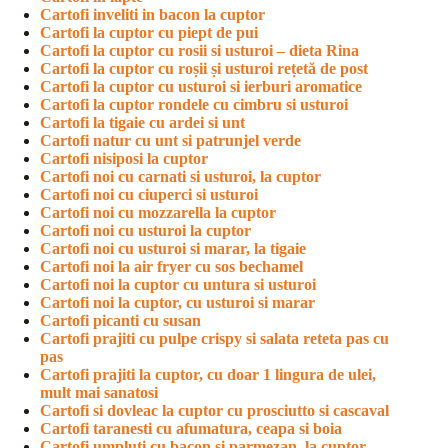
Cartofi inveliti in bacon la cuptor
Cartofi la cuptor cu piept de pui
Cartofi la cuptor cu rosii si usturoi – dieta Rina
Cartofi la cuptor cu roșii și usturoi rețetă de post
Cartofi la cuptor cu usturoi si ierburi aromatice
Cartofi la cuptor rondele cu cimbru si usturoi
Cartofi la tigaie cu ardei si unt
Cartofi natur cu unt si patrunjel verde
Cartofi nisiposi la cuptor
Cartofi noi cu carnati si usturoi, la cuptor
Cartofi noi cu ciuperci si usturoi
Cartofi noi cu mozzarella la cuptor
Cartofi noi cu usturoi la cuptor
Cartofi noi cu usturoi si marar, la tigaie
Cartofi noi la air fryer cu sos bechamel
Cartofi noi la cuptor cu untura si usturoi
Cartofi noi la cuptor, cu usturoi si marar
Cartofi picanti cu susan
Cartofi prajiti cu pulpe crispy si salata reteta pas cu
pas
Cartofi prajiti la cuptor, cu doar 1 lingura de ulei,
mult mai sanatosi
Cartofi si dovleac la cuptor cu prosciutto si cascaval
Cartofi taranesti cu afumatura, ceapa si boia
Cartofi umpluti cu bacon si parmezan, la cuptor