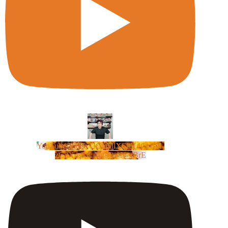
YouTube Video UCm5llXSLY4CyCX-
zC8XosTw_huaQwN_rBrE