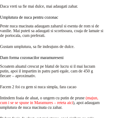
Daca vreti sa fie mai dulce, mai adaugati zahar.
Umplutura de nuca pentru cozonac
Peste nuca macinata adaugam zaharul si esenta de rom si de
vanilie. Mai puteti sa adaugati si scortisoara, coaja de lamaie si
de portocala, cum preferati.
Gustam umplutura, sa fie indeajuns de dulce.
Dam forma cozonacilor maramureseni
Scoatem aluatul crescut pe blatul de lucru si il mai lucram
putin, apoi il impartim in patru parti egale, cam de 450 g
fiecare – aproximativ.
Facem 2 foi cu gem si nuca simpla, fara cacao
Intindem foaia de aluat, o ungem cu putin de prune
(
majun,
cum i se se spune in Maramures – reteta aici
), apoi adaugam
umplutura de nuca macinata cu zahar.