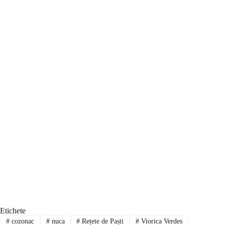
Etichete
#
cozonac
#
nuca
#
Rețete de Paști
#
Viorica Verdes