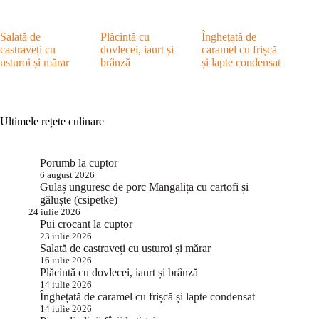
Salată de
Plăcintă cu
Înghețată de
castraveți cu
dovlecei, iaurt și
caramel cu frișcă
usturoi și mărar
brânză
și lapte condensat
Ultimele rețete culinare
Porumb la cuptor
6 august 2026
Gulaș unguresc de porc Mangalița cu cartofi și
găluște (csipetke)
24 iulie 2026
Pui crocant la cuptor
23 iulie 2026
Salată de castraveți cu usturoi și mărar
16 iulie 2026
Plăcintă cu dovlecei, iaurt și brânză
14 iulie 2026
Înghețată de caramel cu frișcă și lapte condensat
14 iulie 2026