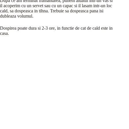
Dupa ce am terminat framantarea, punem aluatul intr-un vas si
il acoperim cu un servet sau cu un capac si il lasam intr-un loc
cald, sa dospeasca in tihna. Trebuie sa dospeasca pana isi
dubleaza volumul.
Dospirea poate dura si 2-3 ore, in functie de cat de cald este in
casa.