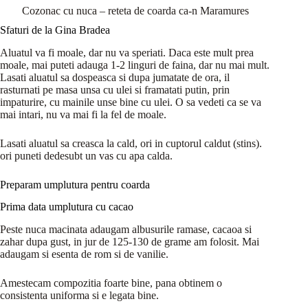
Cozonac cu nuca – reteta de coarda ca-n Maramures
Sfaturi de la Gina Bradea
Aluatul va fi moale, dar nu va speriati. Daca este mult prea
moale, mai puteti adauga 1-2 linguri de faina, dar nu mai mult.
Lasati aluatul sa dospeasca si dupa jumatate de ora, il
rasturnati pe masa unsa cu ulei si framatati putin, prin
impaturire, cu mainile unse bine cu ulei. O sa vedeti ca se va
mai intari, nu va mai fi la fel de moale.
Lasati aluatul sa creasca la cald, ori in cuptorul caldut (stins).
ori puneti dedesubt un vas cu apa calda.
Preparam umplutura pentru coarda
Prima data umplutura cu cacao
Peste nuca macinata adaugam albusurile ramase, cacaoa si
zahar dupa gust, in jur de 125-130 de grame am folosit. Mai
adaugam si esenta de rom si de vanilie.
Amestecam compozitia foarte bine, pana obtinem o
consistenta uniforma si e legata bine.