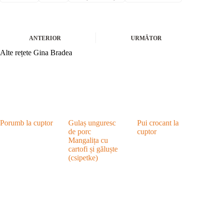
ANTERIOR
URMĂTOR
Alte rețete Gina Bradea
Porumb la cuptor
Gulaș unguresc
Pui crocant la
de porc
cuptor
Mangalița cu
cartofi și găluște
(csipetke)