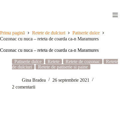
Sari
la
conținut
Prima pagină
Retete de dulciuri
Patiserie dulce
Cozonac cu nuca – reteta de coarda ca-n Maramures
Cozonac cu nuca – reteta de coarda ca-n Maramures
Patiserie dulce
Retete
Retete de cozonac
Retete
de dulciuri
Retete de patiserie si paine
Gina Bradea
26 septembrie 2021
2 comentarii