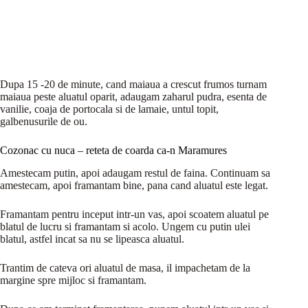
Dupa 15 -20 de minute, cand maiaua a crescut frumos turnam
maiaua peste aluatul oparit, adaugam zaharul pudra, esenta de
vanilie, coaja de portocala si de lamaie, untul topit,
galbenusurile de ou.
Cozonac cu nuca – reteta de coarda ca-n Maramures
Amestecam putin, apoi adaugam restul de faina. Continuam sa
amestecam, apoi framantam bine, pana cand aluatul este legat.
Framantam pentru inceput intr-un vas, apoi scoatem aluatul pe
blatul de lucru si framantam si acolo. Ungem cu putin ulei
blatul, astfel incat sa nu se lipeasca aluatul.
Trantim de cateva ori aluatul de masa, il impachetam de la
margine spre mijloc si framantam.