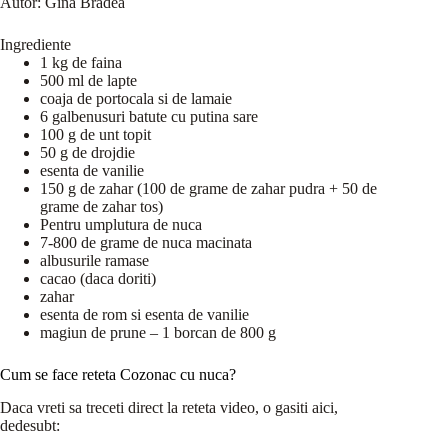
Autor:
Gina Bradea
Ingrediente
1 kg de faina
500 ml de lapte
coaja de portocala si de lamaie
6 galbenusuri batute cu putina sare
100 g de unt topit
50 g de drojdie
esenta de vanilie
150 g de zahar (100 de grame de zahar pudra + 50 de
grame de zahar tos)
Pentru umplutura de nuca
7-800 de grame de nuca macinata
albusurile ramase
cacao (daca doriti)
zahar
esenta de rom si esenta de vanilie
magiun de prune – 1 borcan de 800 g
Cum se face reteta Cozonac cu nuca?
Daca vreti sa treceti direct la reteta video, o gasiti aici,
dedesubt: