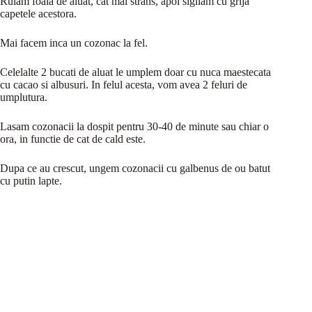
Rulam foaia de aluat, cat mai strans, apoi sigilam cu grija
capetele acestora.
Mai facem inca un cozonac la fel.
Celelalte 2 bucati de aluat le umplem doar cu nuca maestecata
cu cacao si albusuri. In felul acesta, vom avea 2 feluri de
umplutura.
Lasam cozonacii la dospit pentru 30-40 de minute sau chiar o
ora, in functie de cat de cald este.
Dupa ce au crescut, ungem cozonacii cu galbenus de ou batut
cu putin lapte.