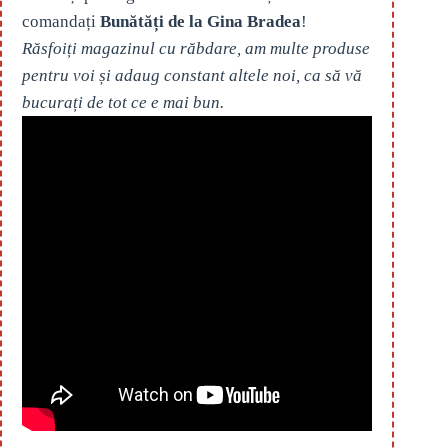
comandați
Bunătăți de la Gina Bradea
!
Răsfoiți magazinul cu răbdare, am multe produse
pentru voi și adaug constant altele noi, ca să vă
bucurați de tot ce e mai bun.