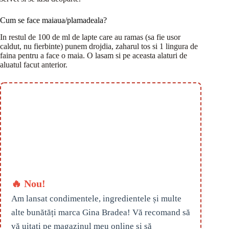
Cum se face maiaua/plamadeala?
In restul de 100 de ml de lapte care au ramas (sa fie usor
caldut, nu fierbinte) punem drojdia, zaharul tos si 1 lingura de
faina pentru a face o maia. O lasam si pe aceasta alaturi de
aluatul facut anterior.
🔥 Nou!
Am lansat condimentele, ingredientele și multe
alte bunătăți marca Gina Bradea! Vă recomand să
vă uitați pe magazinul meu online și să