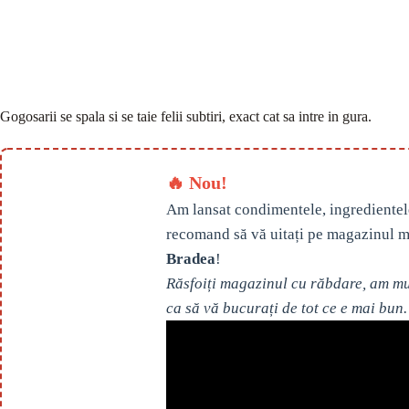
Gogosarii se spala si se taie felii subtiri, exact cat sa intre in gura.
🔥 Nou!
Am lansat condimentele, ingredientel
recomand să vă uitați pe magazinul m
Bradea
!
Răsfoiți magazinul cu răbdare, am mul
ca să vă bucurați de tot ce e mai bun.