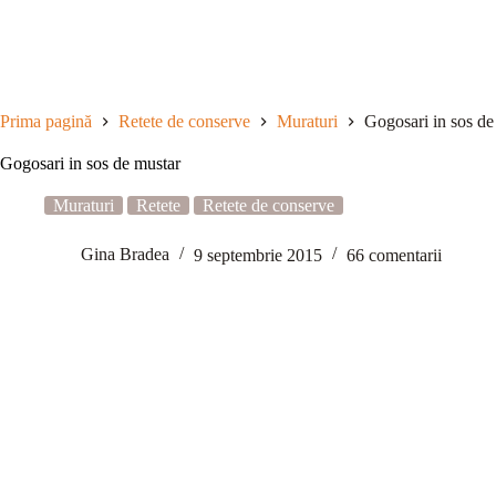
Sari
la
conținut
Prima pagină
Retete de conserve
Muraturi
Gogosari in sos de
Gogosari in sos de mustar
Muraturi
Retete
Retete de conserve
Gina Bradea
9 septembrie 2015
66 comentarii