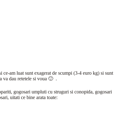
 ce-am luat sunt exagerat de scumpi (3-4 euro kg) si sunt
sa va dau retetele si voua 🙂 .
opariti, gogosari umpluti cu struguri si conopida, gogosari
ri, uitati ce bine arata toate: