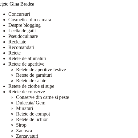
ețete Gina Bradea
Concursuri
Cosmetica din camara
Despre blogging
Lectia de gatit
Pseudoculinare
Reciclate
Recomandari
Retete
Retete de afumaturi
Retete de aperitive
Retete de aperitive festive
Retete de garnituri
Retete de salate
Retete de ciorbe si supe
Retete de conserve
Conserve din carne si peste
Dulceata/ Gem
Muraturi
Retete de compot
Retete de lichior
Sirop
Zacusca
Zarzavaturi