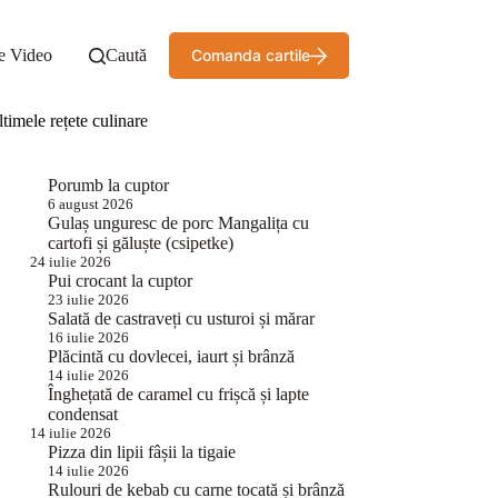
e Video
Caută
Comanda cartile
timele rețete culinare
Porumb la cuptor
6 august 2026
Gulaș unguresc de porc Mangalița cu
cartofi și găluște (csipetke)
24 iulie 2026
Pui crocant la cuptor
23 iulie 2026
Salată de castraveți cu usturoi și mărar
16 iulie 2026
Plăcintă cu dovlecei, iaurt și brânză
14 iulie 2026
Înghețată de caramel cu frișcă și lapte
condensat
14 iulie 2026
Pizza din lipii fâșii la tigaie
14 iulie 2026
Rulouri de kebab cu carne tocată și brânză