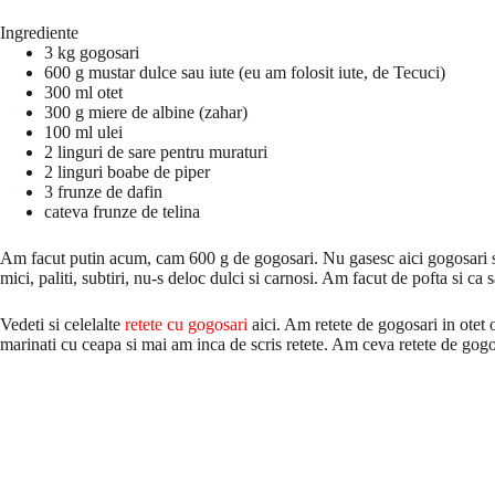
Ingrediente
3 kg gogosari
600 g mustar dulce sau iute (eu am folosit iute, de Tecuci)
300 ml otet
300 g miere de albine (zahar)
100 ml ulei
2 linguri de sare pentru muraturi
2 linguri boabe de piper
3 frunze de dafin
cateva frunze de telina
Am facut putin acum, cam 600 g de gogosari. Nu gasesc aici gogosari si
mici, paliti, subtiri, nu-s deloc dulci si carnosi. Am facut de pofta si ca 
Vedeti si celelalte
retete cu gogosari
aici. Am retete de gogosari in otet 
marinati cu ceapa si mai am inca de scris retete. Am ceva retete de gogosa