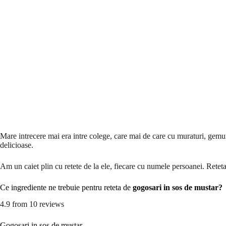
Mare intrecere mai era intre colege, care mai de care cu muraturi, gemuri
delicioase.
Am un caiet plin cu retete de la ele, fiecare cu numele persoanei. Reteta
Ce ingrediente ne trebuie pentru reteta de
gogosari in sos de mustar?
4.9
from
10
reviews
Gogosari in sos de mustar