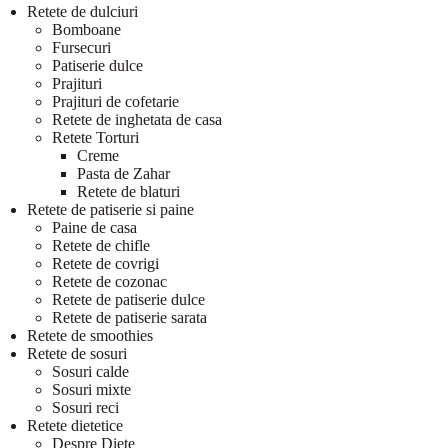
Retete de dulciuri
Bomboane
Fursecuri
Patiserie dulce
Prajituri
Prajituri de cofetarie
Retete de inghetata de casa
Retete Torturi
Creme
Pasta de Zahar
Retete de blaturi
Retete de patiserie si paine
Paine de casa
Retete de chifle
Retete de covrigi
Retete de cozonac
Retete de patiserie dulce
Retete de patiserie sarata
Retete de smoothies
Retete de sosuri
Sosuri calde
Sosuri mixte
Sosuri reci
Retete dietetice
Despre Diete