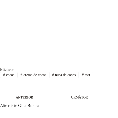
Etichete
#
cocos
#
crema de cocos
#
nuca de cocos
#
tort
ANTERIOR
URMĂTOR
Alte rețete Gina Bradea