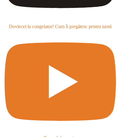
Dovlecei la congelator! Cum îi pregătesc pentru iarnă