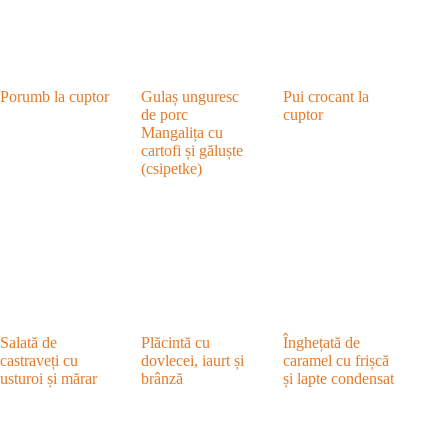
Porumb la cuptor
Gulaș unguresc
Pui crocant la
de porc
cuptor
Mangalița cu
cartofi și găluște
(csipetke)
Salată de
Plăcintă cu
Înghețată de
castraveți cu
dovlecei, iaurt și
caramel cu frișcă
usturoi și mărar
brânză
și lapte condensat