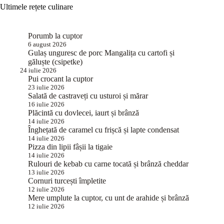
Ultimele rețete culinare
Porumb la cuptor
6 august 2026
Gulaș unguresc de porc Mangalița cu cartofi și
găluște (csipetke)
24 iulie 2026
Pui crocant la cuptor
23 iulie 2026
Salată de castraveți cu usturoi și mărar
16 iulie 2026
Plăcintă cu dovlecei, iaurt și brânză
14 iulie 2026
Înghețată de caramel cu frișcă și lapte condensat
14 iulie 2026
Pizza din lipii fâșii la tigaie
14 iulie 2026
Rulouri de kebab cu carne tocată și brânză cheddar
13 iulie 2026
Cornuri turcești împletite
12 iulie 2026
Mere umplute la cuptor, cu unt de arahide și brânză
12 iulie 2026