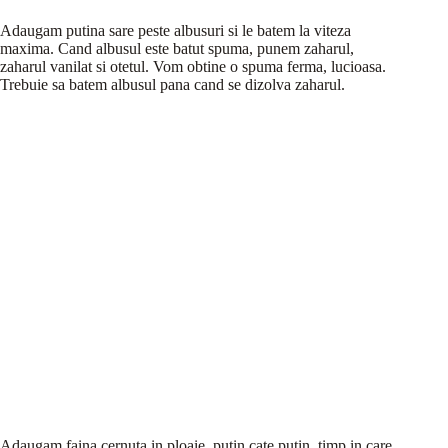
Adaugam putina sare peste albusuri si le batem la viteza
maxima. Cand albusul este batut spuma, punem zaharul,
zaharul vanilat si otetul. Vom obtine o spuma ferma, lucioasa.
Trebuie sa batem albusul pana cand se dizolva zaharul.
Adaugam faina cernuta in ploaie, putin cate putin, timp in care