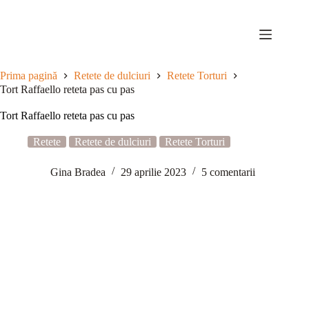
Sari
la
conținut
Prima pagină
Retete de dulciuri
Retete Torturi
Tort Raffaello reteta pas cu pas
Tort Raffaello reteta pas cu pas
Retete
Retete de dulciuri
Retete Torturi
Gina Bradea
29 aprilie 2023
5 comentarii