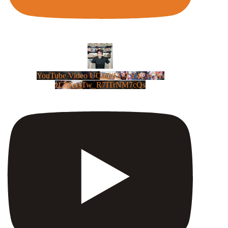
YouTube Video UCm5llXSLY4CyCX-
zC8XosTw_R7ITrNM7cQs