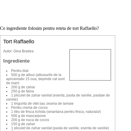
Ce ingrediente folosim pentru reteta de tort Raffaello?
Tort Raffaello
Autor:
Gina Bradea
Ingrediente
Pentru blat
500 g de albus (albusurile de la
aproximativ 15 oua, depinde cat sunt
de mari)
200 g de zahar
250 g de faina
1 pliculet de zahar vanilat (esenta, pasta de vanilie, pastaie de
vanilie)
1 lingurita de otet sau zeama de lamaie
Pentru crema de cocos
1 litru de frisca lichida (smantana pentru frisca, naturala!)
500 g de mascarpone
200 g de nuca de cocos
150 g de zahar
1 pliculet de zahar vanilat (pasta de vanilie, esenta de vanilie)