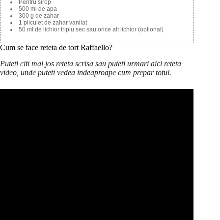
Pentru sirop
500 ml de apa
300 g de zahar
1 pliculet de zahar vanilat
50 ml de lichior triplu sec sau orice alt lichior (optional)
Cum se face reteta de tort Raffaello?
Puteti citi mai jos reteta scrisa sau puteti urmari aici reteta
video, unde puteti vedea indeaproape cum prepar totul.