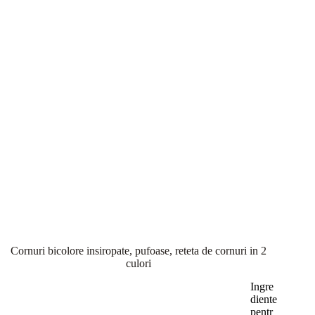
Cornuri bicolore insiropate, pufoase, reteta de cornuri in 2
culori
Ingre
diente
pentr