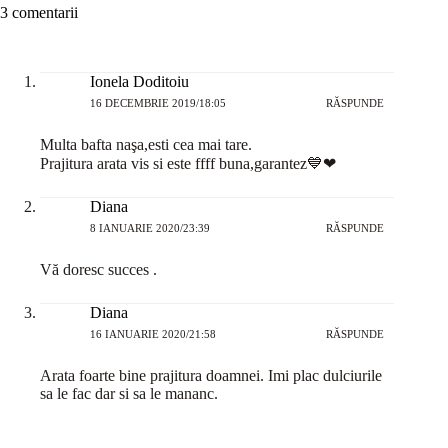
3 comentarii
Ionela Doditoiu
16 DECEMBRIE 2019/18:05
RĂSPUNDE
Multa bafta naşa,esti cea mai tare.
Prajitura arata vis si este ffff buna,garantez💙❤
Diana
8 IANUARIE 2020/23:39
RĂSPUNDE
Vă doresc succes .
Diana
16 IANUARIE 2020/21:58
RĂSPUNDE
Arata foarte bine prajitura doamnei. Imi plac dulciurile
sa le fac dar si sa le mananc.