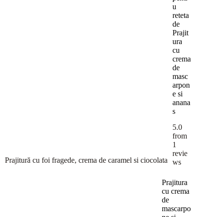
u
reteta
de
Prajit
ura
cu
crema
de
masc
arpon
e si
anana
s
5.0
from
1
revie
Prajitură cu foi fragede, crema de caramel si ciocolata
ws
Prajitura
cu crema
de
mascarpo