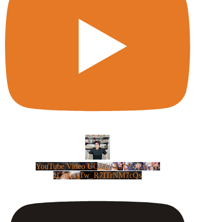
YouTube Video UCm5llXSLY4CyCX-
zC8XosTw_R7ITrNM7cQs