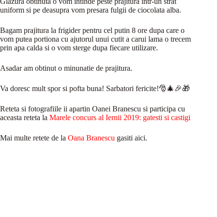
Glazura obtinuta o vom intinde peste prajitura intr-un strat
uniform si pe deasupra vom presara fulgii de ciocolata alba.
Bagam prajitura la frigider pentru cel putin 8 ore dupa care o
vom putea portiona cu ajutorul unui cutit a carui lama o trecem
prin apa calda si o vom sterge dupa fiecare utilizare.
Asadar am obtinut o minunatie de prajitura.
Va doresc mult spor si pofta buna! Sarbatori fericite!🎅🎄🎉🎁
Reteta si fotografiile ii apartin Oanei Branescu si participa cu
aceasta reteta la
Marele concurs al Iernii 2019: gatesti si castigi
Mai multe retete de la
Oana Branescu
gasiti aici.