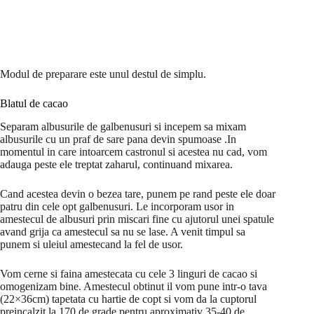
Modul de preparare este unul destul de simplu.
Blatul de cacao
Separam albusurile de galbenusuri si incepem sa mixam
albusurile cu un praf de sare pana devin spumoase .In
momentul in care intoarcem castronul si acestea nu cad, vom
adauga peste ele treptat zaharul, continuand mixarea.
Cand acestea devin o bezea tare, punem pe rand peste ele doar
patru din cele opt galbenusuri. Le incorporam usor in
amestecul de albusuri prin miscari fine cu ajutorul unei spatule
avand grija ca amestecul sa nu se lase. A venit timpul sa
punem si uleiul amestecand la fel de usor.
Vom cerne si faina amestecata cu cele 3 linguri de cacao si
omogenizam bine. Amestecul obtinut il vom pune intr-o tava
(22×36cm) tapetata cu hartie de copt si vom da la cuptorul
preincalzit la 170 de grade pentru aproximativ 35-40 de