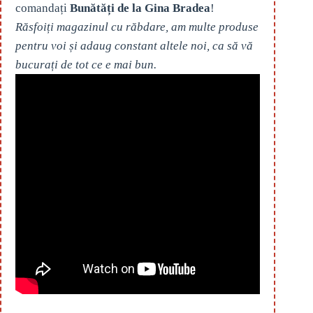
comandați
Bunătăți de la Gina Bradea
!
Răsfoiți magazinul cu răbdare, am multe produse
pentru voi și adaug constant altele noi, ca să vă
bucurați de tot ce e mai bun.