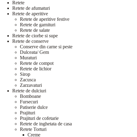
Retete
Retete de afumaturi
Retete de aperitive
Retete de aperitive festive
Retete de garnituri
Retete de salate
Retete de ciorbe si supe
Retete de conserve
Conserve din carne si peste
Dulceata/ Gem
Muraturi
Retete de compot
Retete de lichior
Sirop
Zacusca
Zarzavaturi
Retete de dulciuri
Bomboane
Fursecuri
Patiserie dulce
Prajituri
Prajituri de cofetarie
Retete de inghetata de casa
Retete Torturi
Creme