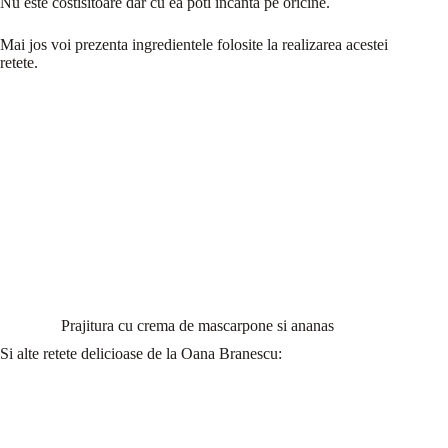
Nu este costisitoare dar cu ea poti incanta pe oricine.
Mai jos voi prezenta ingredientele folosite la realizarea acestei
retete.
Prajitura cu crema de mascarpone si ananas
Si alte retete delicioase de la Oana Branescu: