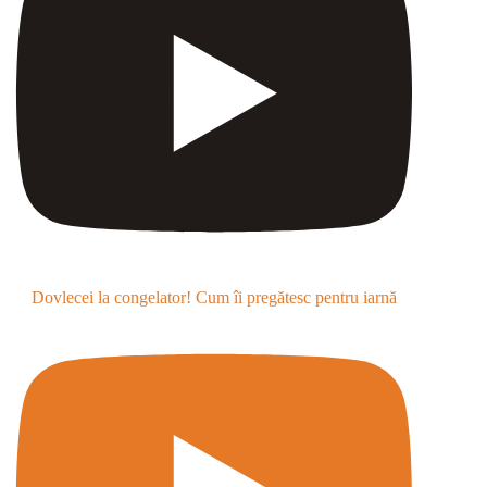
Dovlecei la congelator! Cum îi pregătesc pentru iarnă