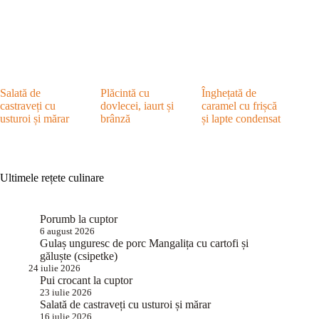
Salată de
Plăcintă cu
Înghețată de
castraveți cu
dovlecei, iaurt și
caramel cu frișcă
usturoi și mărar
brânză
și lapte condensat
Ultimele rețete culinare
Porumb la cuptor
6 august 2026
Gulaș unguresc de porc Mangalița cu cartofi și
găluște (csipetke)
24 iulie 2026
Pui crocant la cuptor
23 iulie 2026
Salată de castraveți cu usturoi și mărar
16 iulie 2026