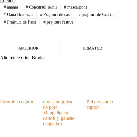
Etichete
#
ananas
#
Concursul iernii
#
mascarpone
#
Oana Branescu
#
Prajituri de casa
#
prajituri de Craciun
#
Prajituri de Pasti
#
prajituri festive
ANTERIOR
URMĂTOR
Alte rețete Gina Bradea
Porumb la cuptor
Gulaș unguresc
Pui crocant la
de porc
cuptor
Mangalița cu
cartofi și găluște
(csipetke)