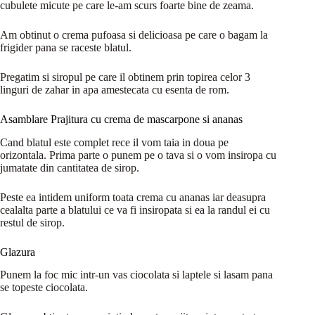
cubulete micute pe care le-am scurs foarte bine de zeama.
Am obtinut o crema pufoasa si delicioasa pe care o bagam la
frigider pana se raceste blatul.
Pregatim si siropul pe care il obtinem prin topirea celor 3
linguri de zahar in apa amestecata cu esenta de rom.
Asamblare Prajitura cu crema de mascarpone si ananas
Cand blatul este complet rece il vom taia in doua pe
orizontala. Prima parte o punem pe o tava si o vom insiropa cu
jumatate din cantitatea de sirop.
Peste ea intidem uniform toata crema cu ananas iar deasupra
cealalta parte a blatului ce va fi insiropata si ea la randul ei cu
restul de sirop.
Glazura
Punem la foc mic intr-un vas ciocolata si laptele si lasam pana
se topeste ciocolata.