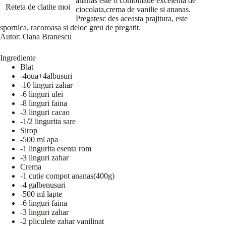
ananas este o combinatie excelenta de
Reteta de clatite moi
ciocolata,crema de vanilie si ananas.
Pregatesc des aceasta prajitura, este
spornica, racoroasa si deloc greu de pregatit.
Autor:
Oana Branescu
Ingrediente
Blat
-4oua+4albusuri
-10 linguri zahar
-6 linguri ulei
-8 linguri faina
-3 linguri cacao
-1/2 lingurita sare
Sirop
-500 ml apa
-1 lingurita esenta rom
-3 linguri zahar
Crema
-1 cutie compot ananas(400g)
-4 galbenusuri
-500 ml lapte
-6 linguri faina
-3 linguri zahar
-2 pliculete zahar vanilinat