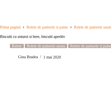
Sari
la
conținut
Prima pagină
Retete de patiserie si paine
Retete de patiserie sarat
Biscuiti cu usturoi si bere, biscuiti aperitiv
Retete
Retete de patiserie sarata
Retete de patiserie si pain
Gina Bradea
1 mai 2020