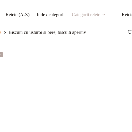
Retete (A-Z)
Index categorii
Categorii retete
Retet
Ul
a
Biscuiti cu usturoi si bere, biscuiti aperitiv
e