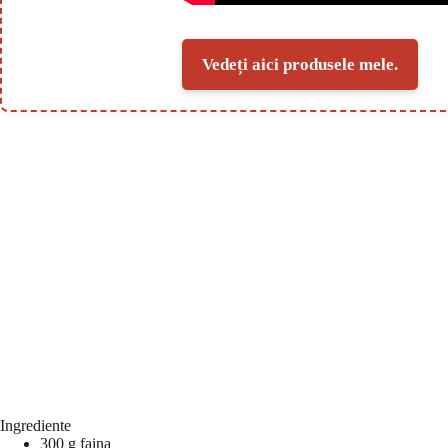
Vedeți aici produsele mele.
Ingrediente
300 g faina