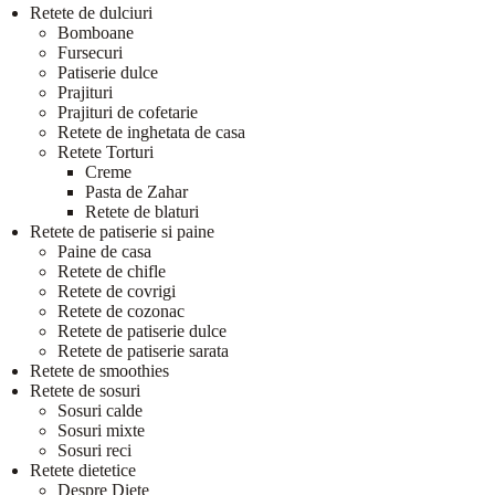
Retete de dulciuri
Bomboane
Fursecuri
Patiserie dulce
Prajituri
Prajituri de cofetarie
Retete de inghetata de casa
Retete Torturi
Creme
Pasta de Zahar
Retete de blaturi
Retete de patiserie si paine
Paine de casa
Retete de chifle
Retete de covrigi
Retete de cozonac
Retete de patiserie dulce
Retete de patiserie sarata
Retete de smoothies
Retete de sosuri
Sosuri calde
Sosuri mixte
Sosuri reci
Retete dietetice
Despre Diete