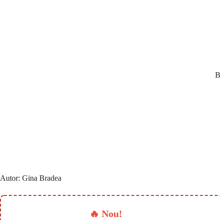
B
Autor:
Gina Bradea
🔥 Nou!