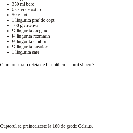
350 ml bere
6 catei de usturoi
50 g unt
1 lingurita praf de copt
100 g cascaval
¼ lingurita oregano
¼ lingurita rozmarin
¼ lingurita cimbru
¼ lingurita busuioc
1 lingurita sare
Cum preparam reteta de biscuiti cu usturoi si bere?
Cuptorul se preincalzeste la 180 de grade Celsius.