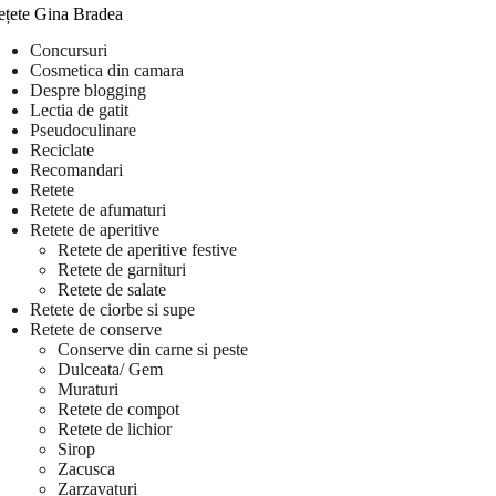
ețete Gina Bradea
Concursuri
Cosmetica din camara
Despre blogging
Lectia de gatit
Pseudoculinare
Reciclate
Recomandari
Retete
Retete de afumaturi
Retete de aperitive
Retete de aperitive festive
Retete de garnituri
Retete de salate
Retete de ciorbe si supe
Retete de conserve
Conserve din carne si peste
Dulceata/ Gem
Muraturi
Retete de compot
Retete de lichior
Sirop
Zacusca
Zarzavaturi