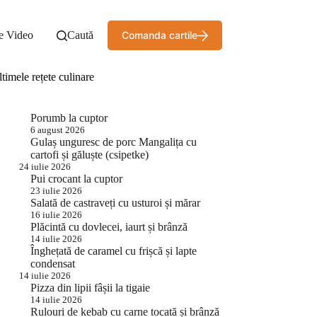
e Video
Caută
Comanda cartile
timele rețete culinare
Porumb la cuptor
6 august 2026
Gulaș unguresc de porc Mangalița cu
cartofi și găluște (csipetke)
24 iulie 2026
Pui crocant la cuptor
23 iulie 2026
Salată de castraveți cu usturoi și mărar
16 iulie 2026
Plăcintă cu dovlecei, iaurt și brânză
14 iulie 2026
Înghețată de caramel cu frișcă și lapte
condensat
14 iulie 2026
Pizza din lipii fâșii la tigaie
14 iulie 2026
Rulouri de kebab cu carne tocată și brânză