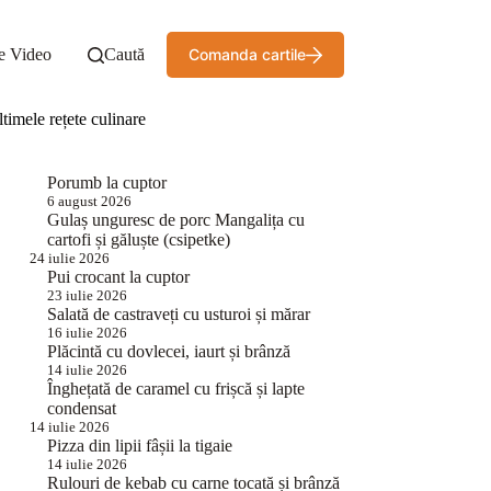
e Video
Caută
Comanda cartile
timele rețete culinare
Porumb la cuptor
6 august 2026
Gulaș unguresc de porc Mangalița cu
cartofi și găluște (csipetke)
24 iulie 2026
Pui crocant la cuptor
23 iulie 2026
Salată de castraveți cu usturoi și mărar
16 iulie 2026
Plăcintă cu dovlecei, iaurt și brânză
14 iulie 2026
Înghețată de caramel cu frișcă și lapte
condensat
14 iulie 2026
Pizza din lipii fâșii la tigaie
14 iulie 2026
Rulouri de kebab cu carne tocată și brânză