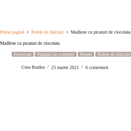
Sari
la
conținut
Prima pagină
Retete de dulciuri
Madlene cu picaturi de ciocolata
Madlene cu picaturi de ciocolata
Fursecuri
Prajituri de cofetarie
Retete
Retete de dulciuri
Gina Bradea
25 martie 2021
6 comentarii