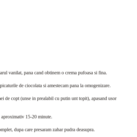
harul vanilat, pana cand obtinem o crema pufoasa si fina.
m picaturile de ciocolata si amestecam pana la omogenizare.
i de copt (unse in prealabil cu putin unt topit), apasand usor
e aproximativ 15-20 minute.
complet, dupa care presaram zahar pudra deasupra.