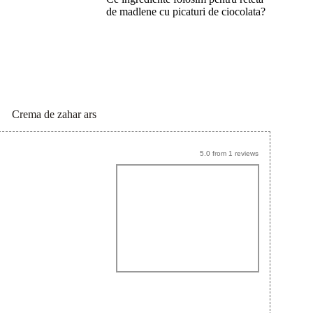
de madlene cu picaturi de ciocolata?
Crema de zahar ars
5.0
from
1
reviews