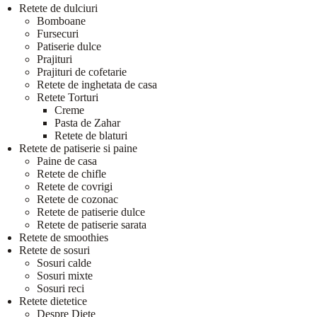
Retete de dulciuri
Bomboane
Fursecuri
Patiserie dulce
Prajituri
Prajituri de cofetarie
Retete de inghetata de casa
Retete Torturi
Creme
Pasta de Zahar
Retete de blaturi
Retete de patiserie si paine
Paine de casa
Retete de chifle
Retete de covrigi
Retete de cozonac
Retete de patiserie dulce
Retete de patiserie sarata
Retete de smoothies
Retete de sosuri
Sosuri calde
Sosuri mixte
Sosuri reci
Retete dietetice
Despre Diete