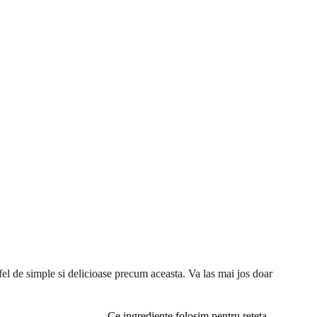
a fel de simple si delicioase precum aceasta. Va las mai jos doar
Ce ingrediente folosim pentru reteta