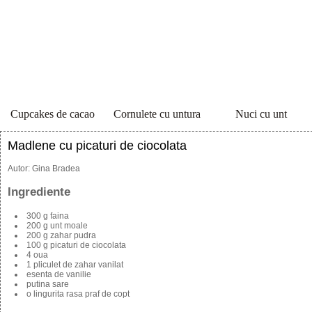
Cupcakes de cacao
Cornulete cu untura
Nuci cu unt
Madlene cu picaturi de ciocolata
Autor:
Gina Bradea
Ingrediente
300 g faina
200 g unt moale
200 g zahar pudra
100 g picaturi de ciocolata
4 oua
1 pliculet de zahar vanilat
esenta de vanilie
putina sare
o lingurita rasa praf de copt