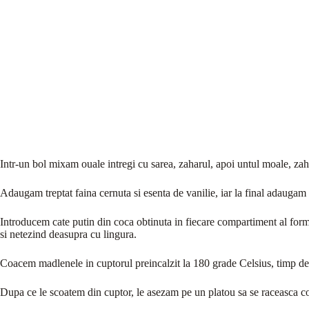
Intr-un bol mixam ouale intregi cu sarea, zaharul, apoi untul moale, za
Adaugam treptat faina cernuta si esenta de vanilie, iar la final adauga
Introducem cate putin din coca obtinuta in fiecare compartiment al forme
si netezind deasupra cu lingura.
Coacem madlenele in cuptorul preincalzit la 180 grade Celsius, timp d
Dupa ce le scoatem din cuptor, le asezam pe un platou sa se raceasca 