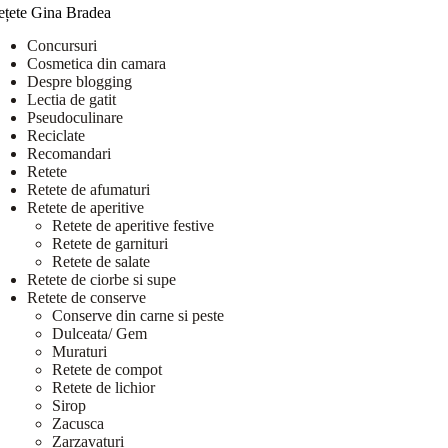
ețete Gina Bradea
Concursuri
Cosmetica din camara
Despre blogging
Lectia de gatit
Pseudoculinare
Reciclate
Recomandari
Retete
Retete de afumaturi
Retete de aperitive
Retete de aperitive festive
Retete de garnituri
Retete de salate
Retete de ciorbe si supe
Retete de conserve
Conserve din carne si peste
Dulceata/ Gem
Muraturi
Retete de compot
Retete de lichior
Sirop
Zacusca
Zarzavaturi