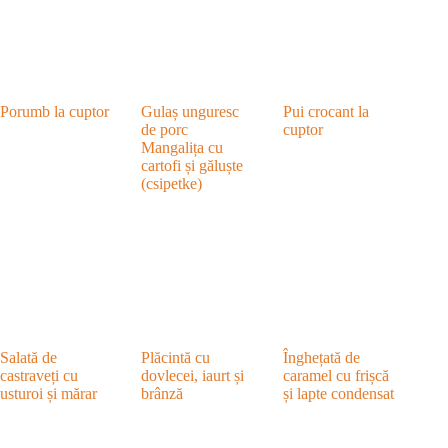
Porumb la cuptor
Gulaș unguresc
Pui crocant la
de porc
cuptor
Mangalița cu
cartofi și găluște
(csipetke)
Salată de
Plăcintă cu
Înghețată de
castraveți cu
dovlecei, iaurt și
caramel cu frișcă
usturoi și mărar
brânză
și lapte condensat