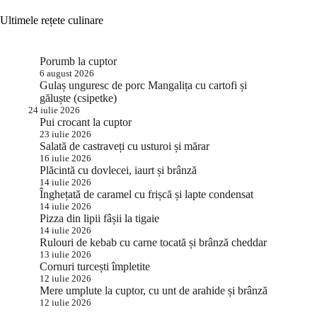
Ultimele rețete culinare
Porumb la cuptor
6 august 2026
Gulaș unguresc de porc Mangalița cu cartofi și
găluște (csipetke)
24 iulie 2026
Pui crocant la cuptor
23 iulie 2026
Salată de castraveți cu usturoi și mărar
16 iulie 2026
Plăcintă cu dovlecei, iaurt și brânză
14 iulie 2026
Înghețată de caramel cu frișcă și lapte condensat
14 iulie 2026
Pizza din lipii fâșii la tigaie
14 iulie 2026
Rulouri de kebab cu carne tocată și brânză cheddar
13 iulie 2026
Cornuri turcești împletite
12 iulie 2026
Mere umplute la cuptor, cu unt de arahide și brânză
12 iulie 2026