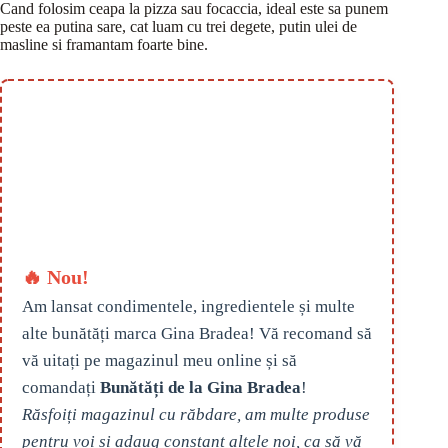
Cand folosim ceapa la pizza sau focaccia, ideal este sa punem
peste ea putina sare, cat luam cu trei degete, putin ulei de
masline si framantam foarte bine.
🔥 Nou!
Am lansat condimentele, ingredientele și multe
alte bunătăți marca Gina Bradea! Vă recomand să
vă uitați pe magazinul meu online și să
comandați
Bunătăți de la Gina Bradea
!
Răsfoiți magazinul cu răbdare, am multe produse
pentru voi și adaug constant altele noi, ca să vă