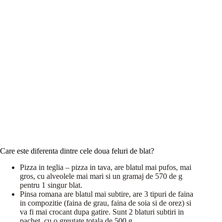
Care este diferenta dintre cele doua feluri de blat?
Pizza in teglia – pizza in tava, are blatul mai pufos, mai
gros, cu alveolele mai mari si un gramaj de 570 de g
pentru 1 singur blat.
Pinsa romana are blatul mai subtire, are 3 tipuri de faina
in compozitie (faina de grau, faina de soia si de orez) si
va fi mai crocant dupa gatire. Sunt 2 blaturi subtiri in
pachet, cu o greutate totala de 500 g.