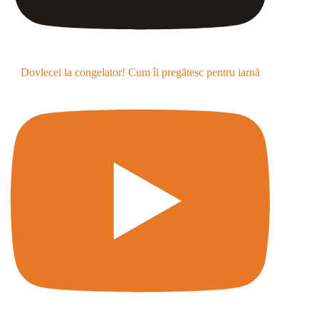
Dovlecei la congelator! Cum îi pregătesc pentru iarnă