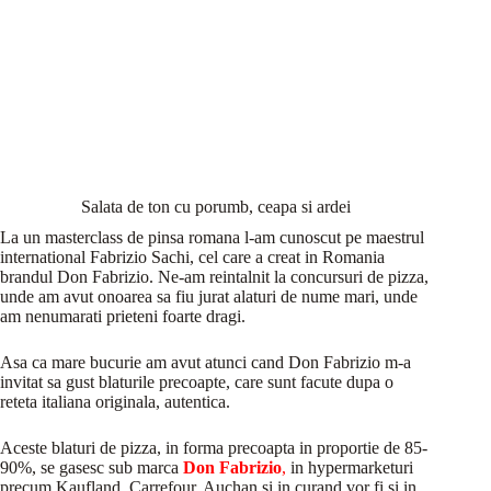
Salata de ton cu porumb, ceapa si ardei
La un masterclass de pinsa romana l-am cunoscut pe maestrul
international Fabrizio Sachi, cel care a creat in Romania
brandul Don Fabrizio. Ne-am reintalnit la concursuri de pizza,
unde am avut onoarea sa fiu jurat alaturi de nume mari, unde
am nenumarati prieteni foarte dragi.
Asa ca mare bucurie am avut atunci cand Don Fabrizio m-a
invitat sa gust blaturile precoapte, care sunt facute dupa o
reteta italiana originala, autentica.
Aceste blaturi de pizza, in forma precoapta in proportie de 85-
90%, se gasesc sub marca
Don Fabrizio
,
in hypermarketuri
precum Kaufland, Carrefour, Auchan si in curand vor fi si in