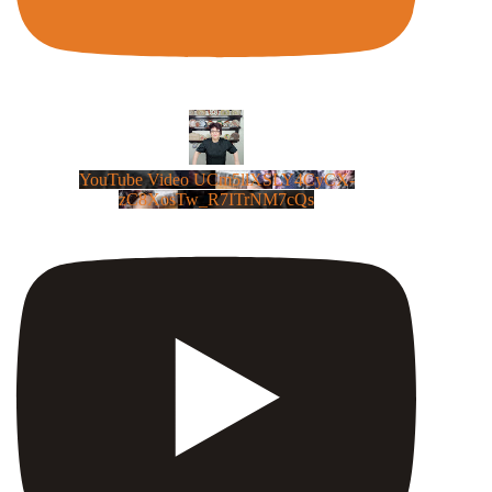
YouTube Video UCm5llXSLY4CyCX-
zC8XosTw_R7ITrNM7cQs