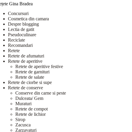
ețete Gina Bradea
Concursuri
Cosmetica din camara
Despre blogging
Lectia de gatit
Pseudoculinare
Reciclate
Recomandari
Retete
Retete de afumaturi
Retete de aperitive
Retete de aperitive festive
Retete de garnituri
Retete de salate
Retete de ciorbe si supe
Retete de conserve
Conserve din carne si peste
Dulceata/ Gem
Muraturi
Retete de compot
Retete de lichior
Sirop
Zacusca
Zarzavaturi