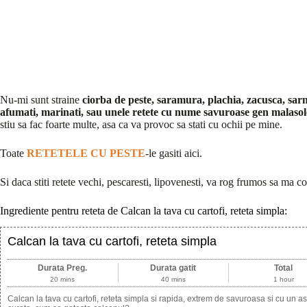
Nu-mi sunt straine
ciorba de peste, saramura, plachia, zacusca, sarmale
afumati, marinati, sau unele retete cu nume savuroase gen malasol
stiu sa fac foarte multe, asa ca va provoc sa stati cu ochii pe mine.
Toate
RETETELE CU PESTE
-le gasiti aici.
Si daca stiti retete vechi, pescaresti, lipovenesti, va rog frumos sa ma c
Ingrediente pentru reteta de Calcan la tava cu cartofi, reteta simpla:
Calcan la tava cu cartofi, reteta simpla
Durata Preg.
Durata gatit
Total
20 mins
40 mins
1 hour
Calcan la tava cu cartofi, reteta simpla si rapida, extrem de savuroasa si cu un 