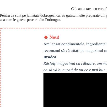
Calcan la tava cu cartofi
Pentru ca sunt pe jumatate dobrogeanca, eu gatesc multe preparate din p
asa cum le gatesc pescarii din Dobrogea.
🔥 Nou!
Am lansat condimentele, ingredientel
recomand să vă uitați pe magazinul m
Bradea
!
Răsfoiți magazinul cu răbdare, am mul
ca să vă bucurați de tot ce e mai bun.