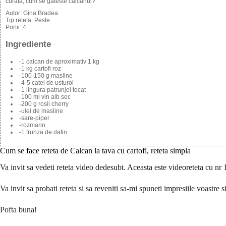
curata, cum se gateste calcanul?
Autor:
Gina Bradea
Tip reteta:
Peste
Portii:
4
Ingrediente
-1 calcan de aproximativ 1 kg
-1 kg cartofi roz
-100-150 g masline
-4-5 catei de usturoi
-1 lingura patrunjel tocat
-100 ml vin alb sec
-200 g rosii cherry
-ulei de masline
-sare-piper
-rozmarin
-1 frunza de dafin
Cum se face reteta de Calcan la tava cu cartofi, reteta simpla
Va invit sa vedeti reteta video dedesubt. Aceasta este videoreteta cu nr
Va invit sa probati reteta si sa reveniti sa-mi spuneti impresiile voastre s
Pofta buna!