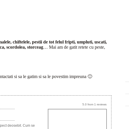
le, chiftelele, pestii de tot felul fripti, umpluti, uscati,
ca, scordolea, storceag
… Mai am de gatit retete cu peste,
ontactati si sa le gatim si sa le povestim impreuna 🙂
5.0
from
1
reviews
aspect deosebit. Cum se