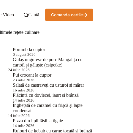
e Video
Caută
Comanda cartile
timele rețete culinare
Porumb la cuptor
6 august 2026
Gulaș unguresc de porc Mangalița cu
cartofi și găluște (csipetke)
24 iulie 2026
Pui crocant la cuptor
23 iulie 2026
Salată de castraveți cu usturoi și mărar
16 iulie 2026
Plăcintă cu dovlecei, iaurt și brânză
14 iulie 2026
Înghețată de caramel cu frișcă și lapte
condensat
14 iulie 2026
Pizza din lipii fâșii la tigaie
14 iulie 2026
Rulouri de kebab cu carne tocată și brânză