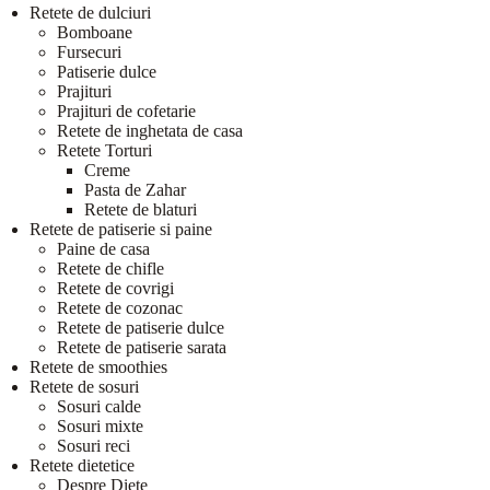
Retete de dulciuri
Bomboane
Fursecuri
Patiserie dulce
Prajituri
Prajituri de cofetarie
Retete de inghetata de casa
Retete Torturi
Creme
Pasta de Zahar
Retete de blaturi
Retete de patiserie si paine
Paine de casa
Retete de chifle
Retete de covrigi
Retete de cozonac
Retete de patiserie dulce
Retete de patiserie sarata
Retete de smoothies
Retete de sosuri
Sosuri calde
Sosuri mixte
Sosuri reci
Retete dietetice
Despre Diete