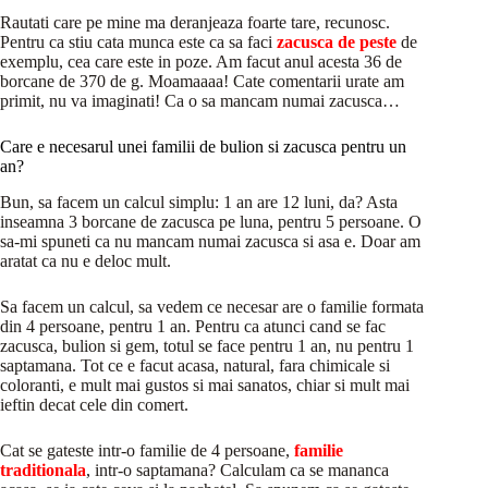
Rautati care pe mine ma deranjeaza foarte tare, recunosc.
Pentru ca stiu cata munca este ca sa faci
zacusca de peste
de
exemplu, cea care este in poze. Am facut anul acesta 36 de
borcane de 370 de g. Moamaaaa! Cate comentarii urate am
primit, nu va imaginati! Ca o sa mancam numai zacusca…
Care e necesarul unei familii de bulion si zacusca pentru un
an?
Bun, sa facem un calcul simplu: 1 an are 12 luni, da? Asta
inseamna 3 borcane de zacusca pe luna, pentru 5 persoane. O
sa-mi spuneti ca nu mancam numai zacusca si asa e. Doar am
aratat ca nu e deloc mult.
Sa facem un calcul, sa vedem ce necesar are o familie formata
din 4 persoane, pentru 1 an. Pentru ca atunci cand se fac
zacusca, bulion si gem, totul se face pentru 1 an, nu pentru 1
saptamana. Tot ce e facut acasa, natural, fara chimicale si
coloranti, e mult mai gustos si mai sanatos, chiar si mult mai
ieftin decat cele din comert.
Cat se gateste intr-o familie de 4 persoane,
familie
traditionala
, intr-o saptamana? Calculam ca se mananca