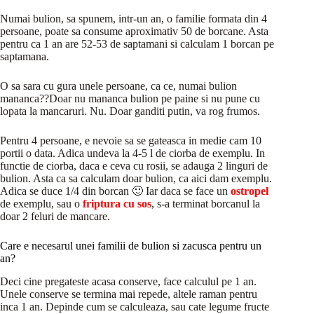
Numai bulion, sa spunem, intr-un an, o familie formata din 4
persoane, poate sa consume aproximativ 50 de borcane. Asta
pentru ca 1 an are 52-53 de saptamani si calculam 1 borcan pe
saptamana.
O sa sara cu gura unele persoane, ca ce, numai bulion
mananca??Doar nu mananca bulion pe paine si nu pune cu
lopata la mancaruri. Nu. Doar ganditi putin, va rog frumos.
Pentru 4 persoane, e nevoie sa se gateasca in medie cam 10
portii o data. Adica undeva la 4-5 l de ciorba de exemplu. In
functie de ciorba, daca e ceva cu rosii, se adauga 2 linguri de
bulion. Asta ca sa calculam doar bulion, ca aici dam exemplu.
Adica se duce 1/4 din borcan 🙂 Iar daca se face un
ostropel
de exemplu, sau o
friptura cu sos
, s-a terminat borcanul la
doar 2 feluri de mancare.
Care e necesarul unei familii de bulion si zacusca pentru un
an?
Deci cine pregateste acasa conserve, face calculul pe 1 an.
Unele conserve se termina mai repede, altele raman pentru
inca 1 an. Depinde cum se calculeaza, sau cate legume fructe