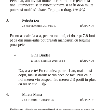
Personal, am învățat multe lucruri, multe rețete de la
tine. Dumnezeu să te binecuvinteze și să îți de-a multă
putere și multă sănătate. Te pup cu drag. 😘😘😘
Petruta ion
23 SEPTEMBRIE 2018/15:17
RĂSPUNDE
Eu nu as calcula asa, pentru tot anul, ci doar pt 7-8 luni
pt ca din iunie-iulie pot pregati mancaruri cu legume
proaspete
Gina Bradea
23 SEPTEMBRIE 2018/15:55
RĂSPUNDE
Da, asa este/ Eu calculez pentru 1 an, mai am si
copii, mai si daruiesc din ceea ce fac. Plus ca la
noi mereu vin oaspeti, fac mereu 2-3 portii in plus,
ca nu se stie… 🙂
Mirela Mena
2 OCTOMBRIE 2018/11:47
RĂSPUNDE
Felicitari, distinsa gospodina! Am crescut intr-o casa in