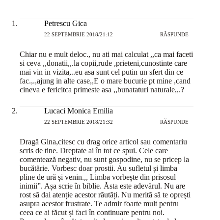
Petrescu Gica
22 SEPTEMBRIE 2018/21:12
RĂSPUNDE
Chiar nu e mult deloc., nu ati mai calculat ,,ca mai faceti
si ceva ,,donatii,,.la copii,rude ,prieteni,cunostinte care
mai vin in vizita,..eu asa sunt cel putin un sfert din ce
fac.,.,ajung in alte case,,E o mare bucurie pt mine ,cand
cineva e fericitca primeste asa ,,bunataturi naturale,,.?
Lucaci Monica Emilia
22 SEPTEMBRIE 2018/21:32
RĂSPUNDE
Dragă Gina,citesc cu drag orice articol sau comentariu
scris de tine. Dreptate ai în tot ce spui. Cele care
comentează negativ, nu sunt gospodine, nu se pricep la
bucătărie. Vorbesc doar prostii. Au sufletul și limba
pline de ură și venin.,, Limba vorbește din prisosul
inimii”. Așa scrie în biblie. Ăsta este adevărul. Nu are
rost să dai atenție acestor răutăți. Nu merită să te oprești
asupra acestor frustrate. Te admir foarte mult pentru
ceea ce ai făcut și faci în continuare pentru noi.