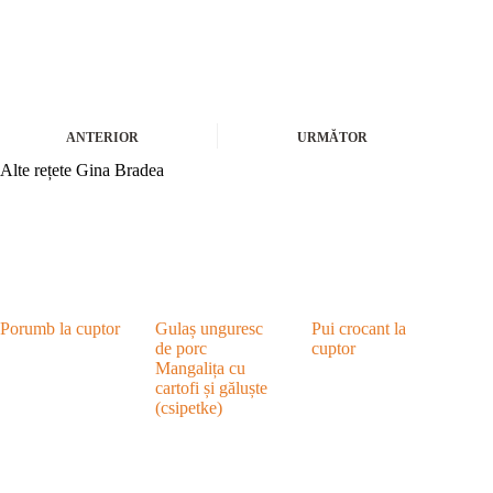
ANTERIOR
URMĂTOR
Alte rețete Gina Bradea
Porumb la cuptor
Gulaș unguresc
Pui crocant la
de porc
cuptor
Mangalița cu
cartofi și găluște
(csipetke)