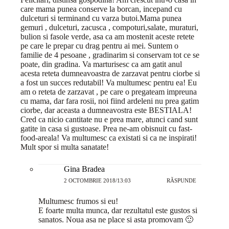
care mama punea conserve la borcan, incepand cu
dulceturi si terminand cu varza butoi.Mama punea
gemuri , dulceturi, zacusca , compoturi,salate, muraturi,
bulion si fasole verde, asa ca am mostenit aceste retete
pe care le prepar cu drag pentru ai mei. Suntem o
familie de 4 pesoane , gradinarim si conservam tot ce se
poate, din gradina. Va marturisesc ca am gatit anul
acesta reteta dumneavoastra de zarzavat pentru ciorbe si
a fost un succes redutabil! Va multumesc pentru ea! Eu
am o reteta de zarzavat , pe care o pregateam impreuna
cu mama, dar fara rosii, noi fiind ardeleni nu prea gatim
ciorbe, dar aceasta a dumneavostra este BESTIALA!
Cred ca nicio cantitate nu e prea mare, atunci cand sunt
gatite in casa si gustoase. Prea ne-am obisnuit cu fast-
food-areala! Va multumesc ca existati si ca ne inspirati!
Mult spor si multa sanatate!
Gina Bradea
2 OCTOMBRIE 2018/13:03
RĂSPUNDE
Multumesc frumos si eu!
E foarte multa munca, dar rezultatul este gustos si
sanatos. Noua asa ne place si asta promovam 🙂