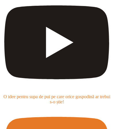
O idee pentru supa de pui pe care orice gospodină ar trebui
s-o știe!