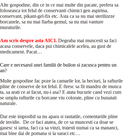
Alte gospodine, din ce in ce mai multe din pacate, prefera sa
foloseasca tot felul de conservanti chimici gen aspirina,
conservant, pikant-gel-fix etc. Asta ca sa nu mai sterilizeze
borcanele, sa nu mai fiarba gemul, sa nu mai vanture
muraturile.
Am scris despre asta AICI.
Degeaba mai muncesti sa faci
acasa conservele, daca pui chimicalele acelea, au gust de
medicament. Pacat…
Care e necesarul unei familii de bulion si zacusca pentru un
an?
Multe gospodine fac poze la camarile lor, la beciuri, la rafturile
pline de conserve de tot felul. E firesc sa fii mandru de munca
ta, sa arati ce ai facut, nu-i asa? E atata bucurie cand vezi cum
se umplu rafturile cu borcane viu colorate, pline cu bunatati
naturale.
Dar este imposibil sa nu apara si rautatile, comentariile pline
de invidie. De ce faci atatea, de ce sa muncesti ca doar se
gasesc si iarna, faci ca sa vinzi, traiesti numai ca sa mananci,
mai bine dai de pomana si la saraci etc…