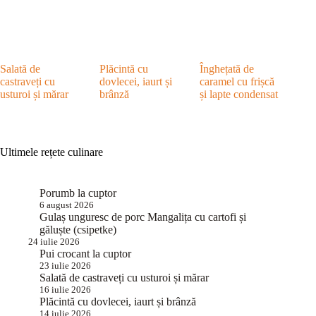
Salată de
Plăcintă cu
Înghețată de
castraveți cu
dovlecei, iaurt și
caramel cu frișcă
usturoi și mărar
brânză
și lapte condensat
Ultimele rețete culinare
Porumb la cuptor
6 august 2026
Gulaș unguresc de porc Mangalița cu cartofi și
găluște (csipetke)
24 iulie 2026
Pui crocant la cuptor
23 iulie 2026
Salată de castraveți cu usturoi și mărar
16 iulie 2026
Plăcintă cu dovlecei, iaurt și brânză
14 iulie 2026