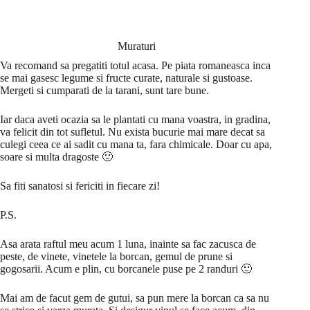
Muraturi
Va recomand sa pregatiti totul acasa. Pe piata romaneasca inca
se mai gasesc legume si fructe curate, naturale si gustoase.
Mergeti si cumparati de la tarani, sunt tare bune.
Iar daca aveti ocazia sa le plantati cu mana voastra, in gradina,
va felicit din tot sufletul. Nu exista bucurie mai mare decat sa
culegi ceea ce ai sadit cu mana ta, fara chimicale. Doar cu apa,
soare si multa dragoste 🙂
Sa fiti sanatosi si fericiti in fiecare zi!
P.S.
Asa arata raftul meu acum 1 luna, inainte sa fac zacusca de
peste, de vinete, vinetele la borcan, gemul de prune si
gogosarii. Acum e plin, cu borcanele puse pe 2 randuri 🙂
Mai am de facut gem de gutui, sa pun mere la borcan ca sa nu