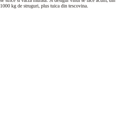
se strice si varza murata. Si desigur vinul se face acum, din
1000 kg de struguri, plus tuica din tescovina.