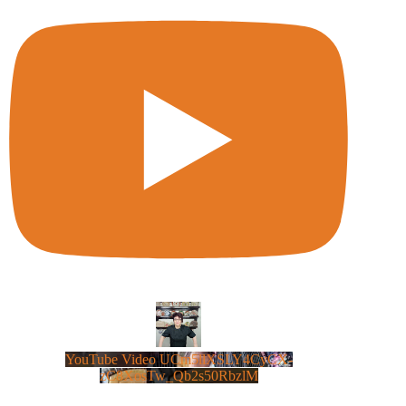
YouTube Video UCm5llXSLY4CyCX-
zC8XosTw_Qb2s50RbzlM