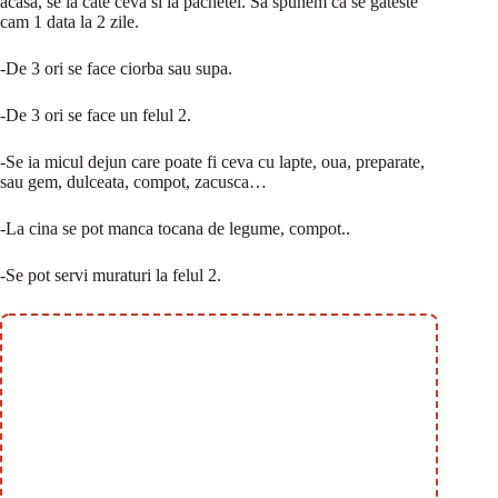
acasa, se ia cate ceva si la pachetel. Sa spunem ca se gateste
cam 1 data la 2 zile.
-De 3 ori se face ciorba sau supa.
-De 3 ori se face un felul 2.
-Se ia micul dejun care poate fi ceva cu lapte, oua, preparate,
sau gem, dulceata, compot, zacusca…
-La cina se pot manca tocana de legume, compot..
-Se pot servi muraturi la felul 2.