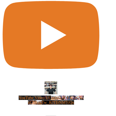
YouTube Video UCm5llXSLY4CyCX-
zC8XosTw_R7ITrNM7cQs