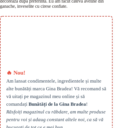
decoreaza dupa preferinta. Eu am facut cateva aveline din
ganache, inveselite cu cirese confiate.
🔥 Nou!
Am lansat condimentele, ingredientele și multe
alte bunătăți marca Gina Bradea! Vă recomand să
vă uitați pe magazinul meu online și să
comandați
Bunătăți de la Gina Bradea
!
Răsfoiți magazinul cu răbdare, am multe produse
pentru voi și adaug constant altele noi, ca să vă
bucurați de tot ce e mai bun.