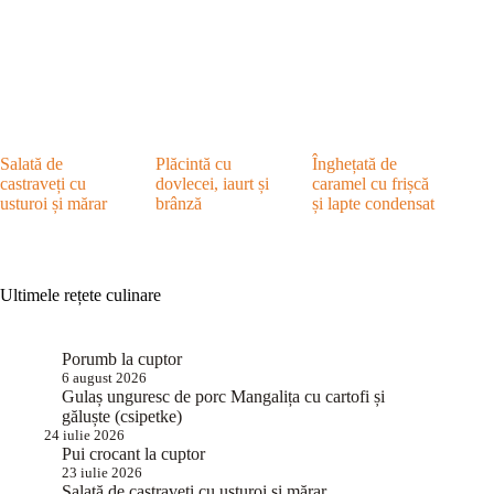
Salată de
Plăcintă cu
Înghețată de
castraveți cu
dovlecei, iaurt și
caramel cu frișcă
usturoi și mărar
brânză
și lapte condensat
Ultimele rețete culinare
Porumb la cuptor
6 august 2026
Gulaș unguresc de porc Mangalița cu cartofi și
găluște (csipetke)
24 iulie 2026
Pui crocant la cuptor
23 iulie 2026
Salată de castraveți cu usturoi și mărar