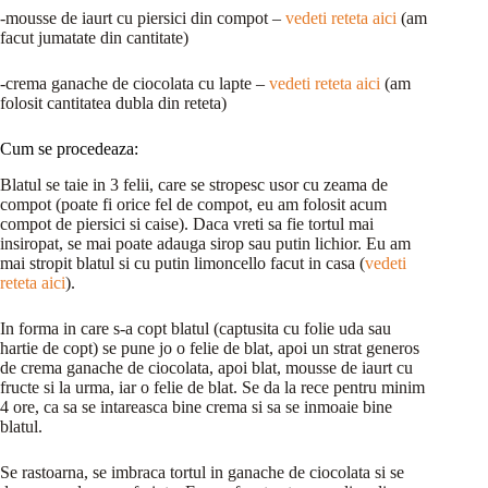
-mousse de iaurt cu piersici din compot –
vedeti reteta aici
(am
facut jumatate din cantitate)
-crema ganache de ciocolata cu lapte –
vedeti reteta aici
(am
folosit cantitatea dubla din reteta)
Cum se procedeaza:
Blatul se taie in 3 felii, care se stropesc usor cu zeama de
compot (poate fi orice fel de compot, eu am folosit acum
compot de piersici si caise). Daca vreti sa fie tortul mai
insiropat, se mai poate adauga sirop sau putin lichior. Eu am
mai stropit blatul si cu putin limoncello facut in casa (
vedeti
reteta aici
).
In forma in care s-a copt blatul (captusita cu folie uda sau
hartie de copt) se pune jo o felie de blat, apoi un strat generos
de crema ganache de ciocolata, apoi blat, mousse de iaurt cu
fructe si la urma, iar o felie de blat. Se da la rece pentru minim
4 ore, ca sa se intareasca bine crema si sa se inmoaie bine
blatul.
Se rastoarna, se imbraca tortul in ganache de ciocolata si se