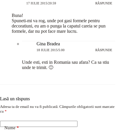
17 IULIE 2015/20:59
RĂSPUNDE
Buna!
Spuneti-mi va rog, unde pot gasi formele pentru
decoratiuni, eu am o punga la capatul careia se pun
formele, dar nu pot face mare lucru.
Gina Bradea
18 IULIE 2015/5:00
RĂSPUNDE
Unde esti, esti in Romania sau afara? Ca sa stiu
unde te trimit. 🙂
Lasă un răspuns
Adresa ta de email nu va fi publicată.
Câmpurile obligatorii sunt marcate
cu
*
Nume
*