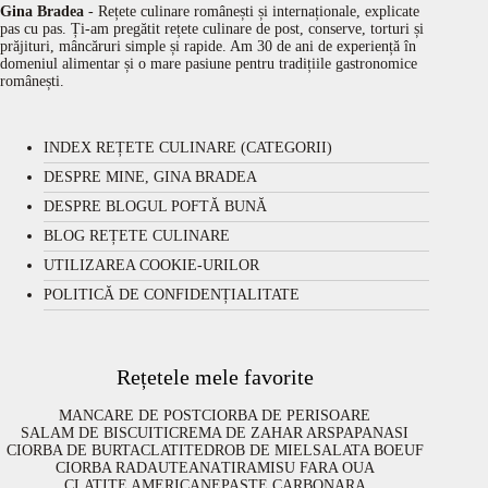
Gina Bradea
- Rețete culinare românești și internaționale, explicate
pas cu pas. Ți-am pregătit rețete culinare de post, conserve, torturi și
prăjituri, mâncăruri simple și rapide. Am 30 de ani de experiență în
domeniul alimentar și o mare pasiune pentru tradițiile gastronomice
românești.
INDEX REȚETE CULINARE (CATEGORII)
DESPRE MINE, GINA BRADEA
DESPRE BLOGUL POFTĂ BUNĂ
BLOG REȚETE CULINARE
UTILIZAREA COOKIE-URILOR
POLITICĂ DE CONFIDENȚIALITATE
Rețetele mele favorite
MANCARE DE POST
CIORBA DE PERISOARE
SALAM DE BISCUITI
CREMA DE ZAHAR ARS
PAPANASI
CIORBA DE BURTA
CLATITE
DROB DE MIEL
SALATA BOEUF
CIORBA RADAUTEANA
TIRAMISU FARA OUA
CLATITE AMERICANE
PASTE CARBONARA