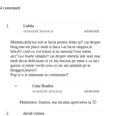
4 comentarii
Lubita
19 AUGUST 2014/16:35
RĂSPUNDE
Mmmm,delicios tort ai facut pentru fetita ta!! cat despre
blog,mie-mi place mult si daca l-ai facut singura,te
felicit!! cred ca voi folosi si eu metoda”vezi reteta
aici”ca-i foarte simplu!! cat despre retetela tale sunt mai
mult decat delicioase si ce ma bucura pe mine e ca aici
gasesc si retete vechi ceea ce rar am antalnit pe la
bloggeri,bravo!!
Pup si o zi minunata in continuare!!
Gina Bradea
19 AUGUST 2014/16:42
RĂSPUNDE
Multumesc frumos, ma incanta aprecierea ta 🙂
david cornea