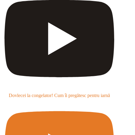
Dovlecei la congelator! Cum îi pregătesc pentru iarnă