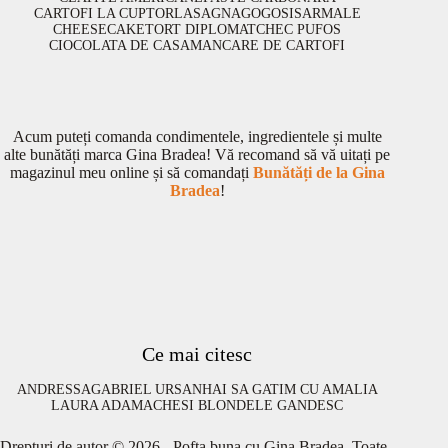
CARTOFI LA CUPTOR
LASAGNA
GOGOSI
SARMALE
CHEESECAKE
TORT DIPLOMAT
CHEC PUFOS
CIOCOLATA DE CASA
MANCARE DE CARTOFI
Acum puteți comanda condimentele, ingredientele și multe
alte bunătăți marca Gina Bradea! Vă recomand să vă uitați pe
magazinul meu online și să comandați
Bunătăți de la Gina
Bradea
!
Ce mai citesc
ANDRESSA
GABRIEL URSAN
HAI SA GATIM CU AMALIA
LAURA ADAMACHE
SI BLONDELE GANDESC
Drepturi de autor © 2026 - Pofta buna cu Gina Bradea. Toate