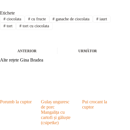
Etichete
#
ciocolata
#
cu fructe
#
ganache de ciocolata
#
iaurt
#
tort
#
tort cu ciocolata
ANTERIOR
URMĂTOR
Alte rețete Gina Bradea
Porumb la cuptor
Gulaș unguresc
Pui crocant la
de porc
cuptor
Mangalița cu
cartofi și găluște
(csipetke)