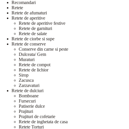
Recomandari
Retete
Retete de afumaturi
Retete de aperitive
Retete de aperitive festive
Retete de garnituri
Retete de salate
Retete de ciorbe si supe
Retete de conserve
Conserve din carne si peste
Dulceata/ Gem
Muraturi
Retete de compot
Retete de lichior
Sirop
Zacusca
Zarzavaturi
Retete de dulciuri
Bomboane
Fursecuri
Patiserie dulce
Prajituri
Prajituri de cofetarie
Retete de inghetata de casa
Retete Torturi