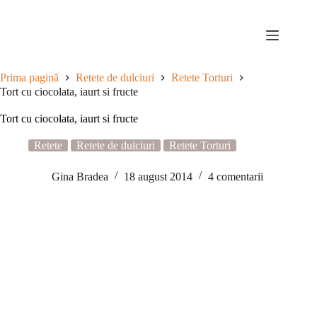
Sari
la
conținut
Prima pagină
Retete de dulciuri
Retete Torturi
Tort cu ciocolata, iaurt si fructe
Tort cu ciocolata, iaurt si fructe
Retete
Retete de dulciuri
Retete Torturi
Gina Bradea
18 august 2014
4 comentarii