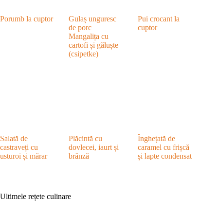
Porumb la cuptor
Gulaș unguresc
Pui crocant la
de porc
cuptor
Mangalița cu
cartofi și găluște
(csipetke)
Salată de
Plăcintă cu
Înghețată de
castraveți cu
dovlecei, iaurt și
caramel cu frișcă
usturoi și mărar
brânză
și lapte condensat
Ultimele rețete culinare