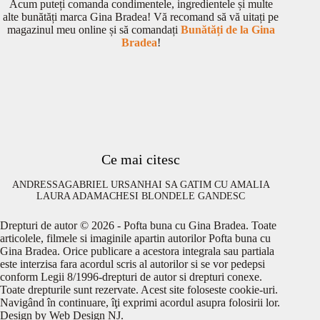
Acum puteți comanda condimentele, ingredientele și multe
alte bunătăți marca Gina Bradea! Vă recomand să vă uitați pe
magazinul meu online și să comandați
Bunătăți de la Gina
Bradea
!
Ce mai citesc
ANDRESSA
GABRIEL URSAN
HAI SA GATIM CU AMALIA
LAURA ADAMACHE
SI BLONDELE GANDESC
Drepturi de autor © 2026 - Pofta buna cu Gina Bradea. Toate
articolele, filmele si imaginile apartin autorilor Pofta buna cu
Gina Bradea. Orice publicare a acestora integrala sau partiala
este interzisa fara acordul scris al autorilor si se vor pedepsi
conform Legii 8/1996-drepturi de autor si drepturi conexe.
Toate drepturile sunt rezervate. Acest site foloseste cookie-uri.
Navigând în continuare, îţi exprimi acordul asupra folosirii lor.
Design by
Web Design NJ
.