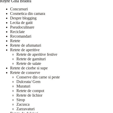
Rețete Gina Bradea
Concursuri
Cosmetica din camara
Despre blogging
Lectia de gatit
Pseudoculinare
Reciclate
Recomandari
Retete
Retete de afumaturi
Retete de aperitive
Retete de aperitive festive
Retete de garnituri
Retete de salate
Retete de ciorbe si supe
Retete de conserve
Conserve din carne si peste
Dulceata/ Gem
Muraturi
Retete de compot
Retete de lichior
Sirop
Zacusca
Zarzavaturi