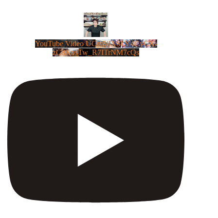
YouTube Video UCm5llXSLY4CyCX-
zC8XosTw_R7ITrNM7cQs