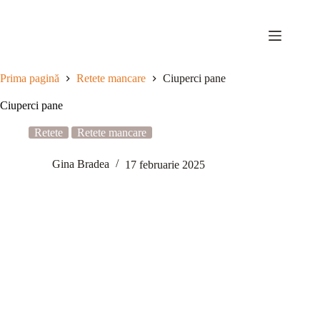
Sari
la
conținut
Prima pagină
Retete mancare
Ciuperci pane
Ciuperci pane
Retete
Retete mancare
Gina Bradea
17 februarie 2025