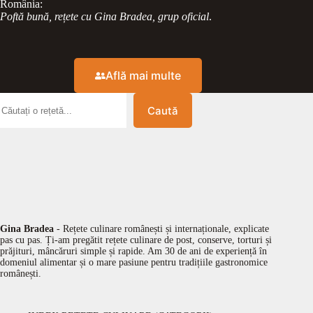
România:
Poftă bună, rețete cu Gina Bradea, grup oficial
.
Află mai multe
Caută
Gina Bradea
- Rețete culinare românești și internaționale, explicate
pas cu pas. Ți-am pregătit rețete culinare de post, conserve, torturi și
prăjituri, mâncăruri simple și rapide. Am 30 de ani de experiență în
domeniul alimentar și o mare pasiune pentru tradițiile gastronomice
românești.