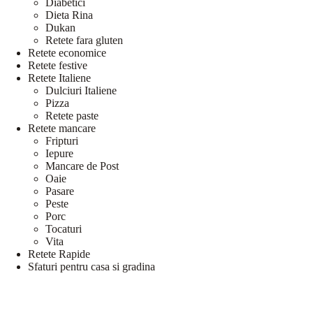
Diabetici
Dieta Rina
Dukan
Retete fara gluten
Retete economice
Retete festive
Retete Italiene
Dulciuri Italiene
Pizza
Retete paste
Retete mancare
Fripturi
Iepure
Mancare de Post
Oaie
Pasare
Peste
Porc
Tocaturi
Vita
Retete Rapide
Sfaturi pentru casa si gradina