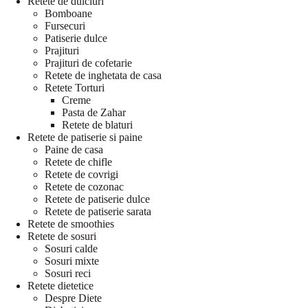
Retete de dulciuri
Bomboane
Fursecuri
Patiserie dulce
Prajituri
Prajituri de cofetarie
Retete de inghetata de casa
Retete Torturi
Creme
Pasta de Zahar
Retete de blaturi
Retete de patiserie si paine
Paine de casa
Retete de chifle
Retete de covrigi
Retete de cozonac
Retete de patiserie dulce
Retete de patiserie sarata
Retete de smoothies
Retete de sosuri
Sosuri calde
Sosuri mixte
Sosuri reci
Retete dietetice
Despre Diete