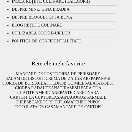
INDEX REȚETE CULINARE (CATEGORII)
DESPRE MINE, GINA BRADEA
DESPRE BLOGUL POFTĂ BUNĂ
BLOG REȚETE CULINARE
UTILIZAREA COOKIE-URILOR
POLITICĂ DE CONFIDENȚIALITATE
Rețetele mele favorite
MANCARE DE POST
CIORBA DE PERISOARE
SALAM DE BISCUITI
CREMA DE ZAHAR ARS
PAPANASI
CIORBA DE BURTA
CLATITE
DROB DE MIEL
SALATA BOEUF
CIORBA RADAUTEANA
TIRAMISU FARA OUA
CLATITE AMERICANE
PASTE CARBONARA
CARTOFI LA CUPTOR
LASAGNA
GOGOSI
SARMALE
CHEESECAKE
TORT DIPLOMAT
CHEC PUFOS
CIOCOLATA DE CASA
MANCARE DE CARTOFI