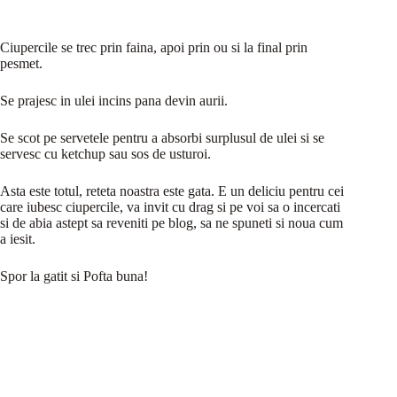
Ciupercile se trec prin faina, apoi prin ou si la final prin
pesmet.
Se prajesc in ulei incins pana devin aurii.
Se scot pe servetele pentru a absorbi surplusul de ulei si se
servesc cu ketchup sau sos de usturoi.
Asta este totul, reteta noastra este gata. E un deliciu pentru cei
care iubesc ciupercile, va invit cu drag si pe voi sa o incercati
si de abia astept sa reveniti pe blog, sa ne spuneti si noua cum
a iesit.
Spor la gatit si Pofta buna!