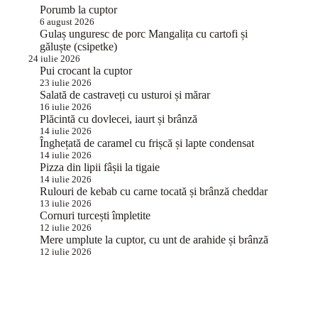
Porumb la cuptor
6 august 2026
Gulaș unguresc de porc Mangalița cu cartofi și
găluște (csipetke)
24 iulie 2026
Pui crocant la cuptor
23 iulie 2026
Salată de castraveți cu usturoi și mărar
16 iulie 2026
Plăcintă cu dovlecei, iaurt și brânză
14 iulie 2026
Înghețată de caramel cu frișcă și lapte condensat
14 iulie 2026
Pizza din lipii fâșii la tigaie
14 iulie 2026
Rulouri de kebab cu carne tocată și brânză cheddar
13 iulie 2026
Cornuri turcești împletite
12 iulie 2026
Mere umplute la cuptor, cu unt de arahide și brânză
12 iulie 2026