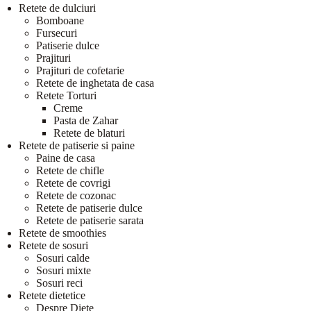
Retete de dulciuri
Bomboane
Fursecuri
Patiserie dulce
Prajituri
Prajituri de cofetarie
Retete de inghetata de casa
Retete Torturi
Creme
Pasta de Zahar
Retete de blaturi
Retete de patiserie si paine
Paine de casa
Retete de chifle
Retete de covrigi
Retete de cozonac
Retete de patiserie dulce
Retete de patiserie sarata
Retete de smoothies
Retete de sosuri
Sosuri calde
Sosuri mixte
Sosuri reci
Retete dietetice
Despre Diete