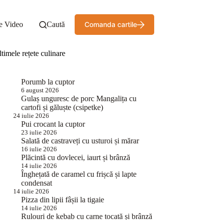
e Video
Caută
Comanda cartile
timele rețete culinare
Porumb la cuptor
6 august 2026
Gulaș unguresc de porc Mangalița cu
cartofi și găluște (csipetke)
24 iulie 2026
Pui crocant la cuptor
23 iulie 2026
Salată de castraveți cu usturoi și mărar
16 iulie 2026
Plăcintă cu dovlecei, iaurt și brânză
14 iulie 2026
Înghețată de caramel cu frișcă și lapte
condensat
14 iulie 2026
Pizza din lipii fâșii la tigaie
14 iulie 2026
Rulouri de kebab cu carne tocată și brânză