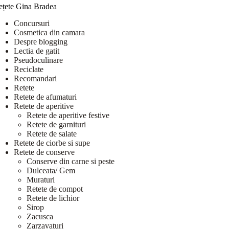
ețete Gina Bradea
Concursuri
Cosmetica din camara
Despre blogging
Lectia de gatit
Pseudoculinare
Reciclate
Recomandari
Retete
Retete de afumaturi
Retete de aperitive
Retete de aperitive festive
Retete de garnituri
Retete de salate
Retete de ciorbe si supe
Retete de conserve
Conserve din carne si peste
Dulceata/ Gem
Muraturi
Retete de compot
Retete de lichior
Sirop
Zacusca
Zarzavaturi