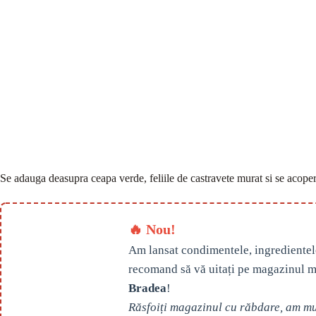
Se adauga deasupra ceapa verde, feliile de castravete murat si se acoper
🔥 Nou!
Am lansat condimentele, ingredientel
recomand să vă uitați pe magazinul m
Bradea
!
Răsfoiți magazinul cu răbdare, am mul