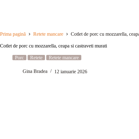
Sari
la
conținut
Prima pagină
Retete mancare
Cotlet de porc cu mozzarella, ceapa
Cotlet de porc cu mozzarella, ceapa si castraveti murati
Porc
Retete
Retete mancare
Gina Bradea
12 ianuarie 2026