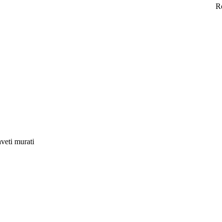
R
aveti murati