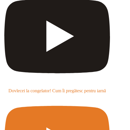
Dovlecei la congelator! Cum îi pregătesc pentru iarnă