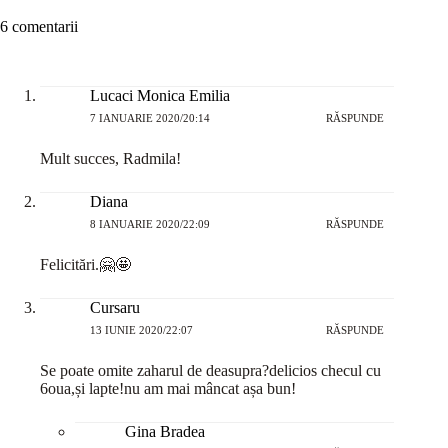
6 comentarii
Lucaci Monica Emilia
7 IANUARIE 2020/20:14
RĂSPUNDE
Mult succes, Radmila!
Diana
8 IANUARIE 2020/22:09
RĂSPUNDE
Felicitări.🤗🤩
Cursaru
13 IUNIE 2020/22:07
RĂSPUNDE
Se poate omite zaharul de deasupra?delicios checul cu
6oua,și lapte!nu am mai mâncat așa bun!
Gina Bradea