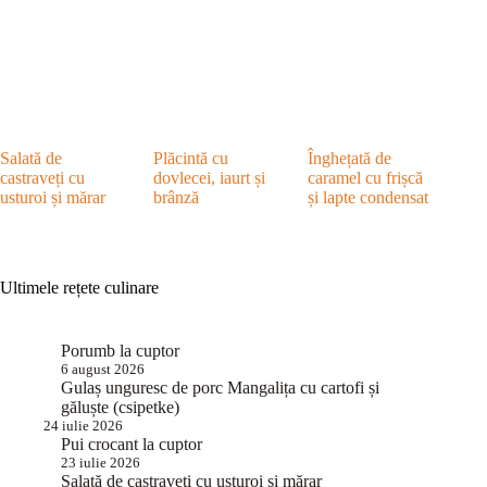
Salată de
Plăcintă cu
Înghețată de
castraveți cu
dovlecei, iaurt și
caramel cu frișcă
usturoi și mărar
brânză
și lapte condensat
Ultimele rețete culinare
Porumb la cuptor
6 august 2026
Gulaș unguresc de porc Mangalița cu cartofi și
găluște (csipetke)
24 iulie 2026
Pui crocant la cuptor
23 iulie 2026
Salată de castraveți cu usturoi și mărar