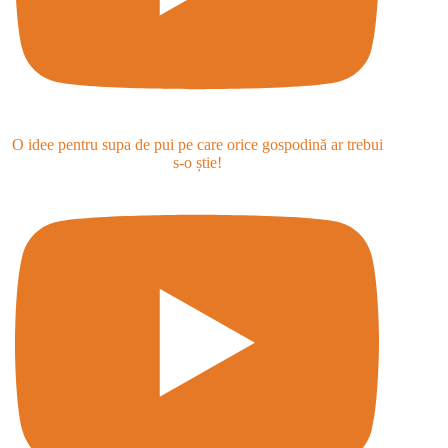
O idee pentru supa de pui pe care orice gospodină ar trebui
s-o știe!