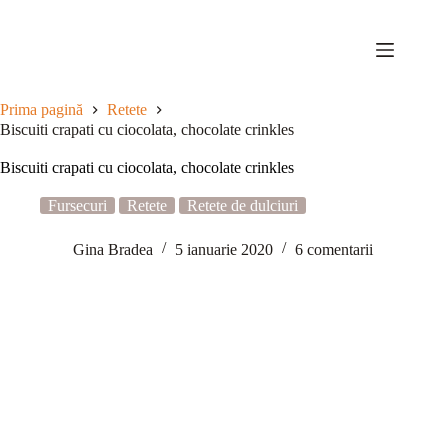
Sari
la
conținut
Prima pagină
Retete
Biscuiti crapati cu ciocolata, chocolate crinkles
Biscuiti crapati cu ciocolata, chocolate crinkles
Fursecuri
Retete
Retete de dulciuri
Gina Bradea
5 ianuarie 2020
6 comentarii