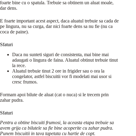
foarte bine cu o spatula. Trebuie sa obtinem un aluat moale,
dar dens.
E foarte important acest aspect, daca aluatul trebuie sa cada de
pe lingura, nu sa curga, dar nici foarte dens sa nu fie (nu ca
coca de paine).
Sfaturi
Daca nu sunteti siguri de consistenta, mai bine mai
adaugati o lingura de faina. Aluatul obtinut trebuie tinut
la rece.
Aluatul trebuie tinut 2 ore in frigider sau o ora la
congelator, astfel biscuitii vor fi modelati mai usor si
cresc frumos.
Formam apoi bilute de aluat (cat o nuca) si le trecem prin
zahar pudra.
Sfaturi
Pentru a obtine biscuiti frumosi, la aceasta etapa trebuie sa
avem grija ca bilutele sa fie bine acoperite cu zahar pudra.
Punem biscuitii in tava tapetata cu hartie de copt.