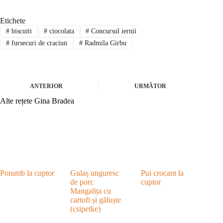
Etichete
#
biscuiti
#
ciocolata
#
Concursul iernii
#
fursecuri de craciun
#
Radmila Girbu
ANTERIOR
URMĂTOR
Alte rețete Gina Bradea
Porumb la cuptor
Gulaș unguresc
Pui crocant la
de porc
cuptor
Mangalița cu
cartofi și găluște
(csipetke)