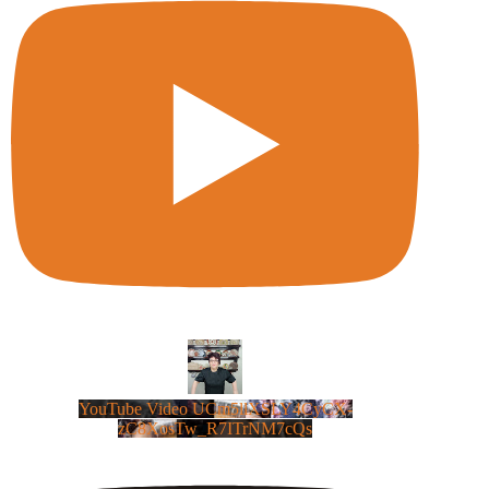
YouTube Video UCm5llXSLY4CyCX-
zC8XosTw_R7ITrNM7cQs