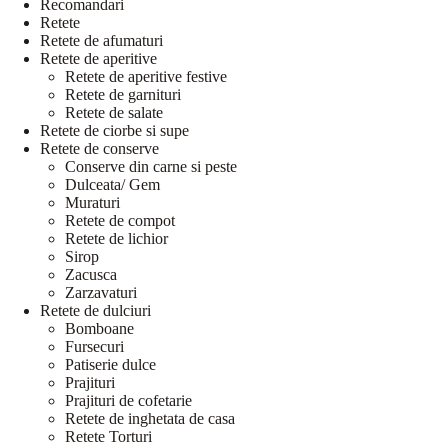
Recomandari
Retete
Retete de afumaturi
Retete de aperitive
Retete de aperitive festive
Retete de garnituri
Retete de salate
Retete de ciorbe si supe
Retete de conserve
Conserve din carne si peste
Dulceata/ Gem
Muraturi
Retete de compot
Retete de lichior
Sirop
Zacusca
Zarzavaturi
Retete de dulciuri
Bomboane
Fursecuri
Patiserie dulce
Prajituri
Prajituri de cofetarie
Retete de inghetata de casa
Retete Torturi