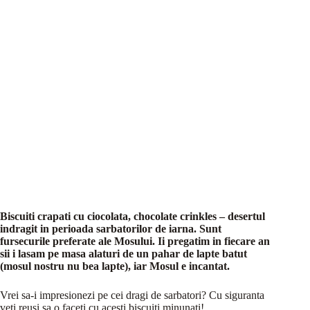
Biscuiti crapati cu ciocolata, chocolate crinkles – desertul
indragit in perioada sarbatorilor de iarna. Sunt
fursecurile preferate ale Mosului. Ii pregatim in fiecare an
sii i lasam pe masa alaturi de un pahar de lapte batut
(mosul nostru nu bea lapte), iar Mosul e incantat.
Vrei sa-i impresionezi pe cei dragi de sarbatori? Cu siguranta
veti reusi sa o faceti cu acesti biscuiti minunati!