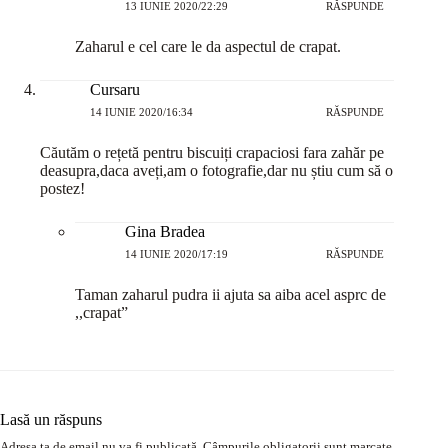
13 IUNIE 2020/22:29
RĂSPUNDE
Zaharul e cel care le da aspectul de crapat.
Cursaru
14 IUNIE 2020/16:34
RĂSPUNDE
Căutăm o rețetă pentru biscuiți crapaciosi fara zahăr pe
deasupra,daca aveți,am o fotografie,dar nu știu cum să o
postez!
Gina Bradea
14 IUNIE 2020/17:19
RĂSPUNDE
Taman zaharul pudra ii ajuta sa aiba acel asprc de
,,crapat”
Lasă un răspuns
Adresa ta de email nu va fi publicată.
Câmpurile obligatorii sunt marcate