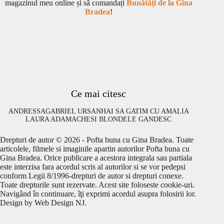
magazinul meu online și să comandați
Bunătăți de la Gina
Bradea
!
Ce mai citesc
ANDRESSA
GABRIEL URSAN
HAI SA GATIM CU AMALIA
LAURA ADAMACHE
SI BLONDELE GANDESC
Drepturi de autor © 2026 - Pofta buna cu Gina Bradea. Toate
articolele, filmele si imaginile apartin autorilor Pofta buna cu
Gina Bradea. Orice publicare a acestora integrala sau partiala
este interzisa fara acordul scris al autorilor si se vor pedepsi
conform Legii 8/1996-drepturi de autor si drepturi conexe.
Toate drepturile sunt rezervate. Acest site foloseste cookie-uri.
Navigând în continuare, îţi exprimi acordul asupra folosirii lor.
Design by
Web Design NJ
.