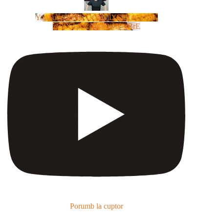
YouTube Video UCm5llXSLY4CyCX-
zC8XosTw_huaQwN_rBrE
Porumb la cuptor