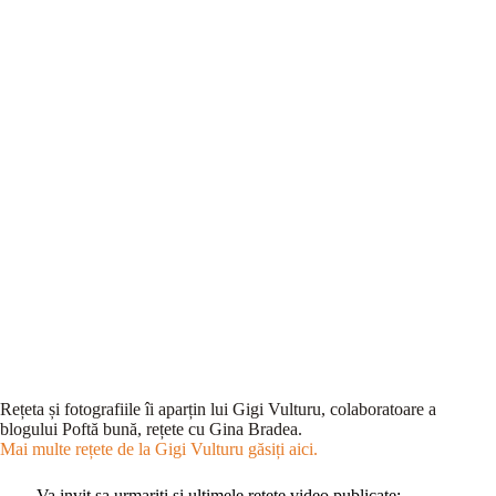
Rețeta și fotografiile îi aparțin lui Gigi Vulturu, colaboratoare a
blogului Poftă bună, rețete cu Gina Bradea.
Mai multe rețete de la Gigi Vulturu găsiți aici.
Va invit sa urmariti si ultimele retete video publicate: