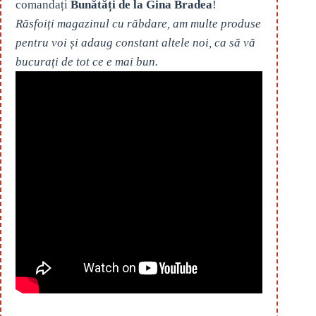
comandați
Bunătăți de la Gina Bradea
!
Răsfoiți magazinul cu răbdare, am multe produse
pentru voi și adaug constant altele noi, ca să vă
bucurați de tot ce e mai bun.