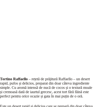
Tortino Raffaello
– rețetă de prăjitură Raffaello – un desert
rapid, pufos și delicios, preparat din doar câteva ingrediente
simple. Cu aromă intensă de nucă de cocos și o textură moale
și cremoasă dată de iaurtul grecesc, acest tort fără făină este
perfect pentru orice ocazie și gata în mai puțin de o oră.
Este un desert rapid și delicios care se prepară din doar câteva