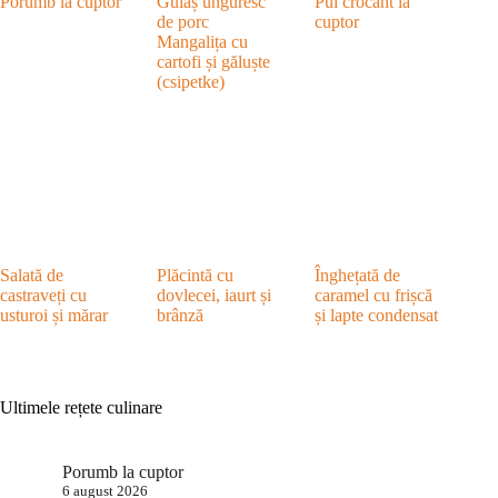
Porumb la cuptor
Gulaș unguresc
Pui crocant la
de porc
cuptor
Mangalița cu
cartofi și găluște
(csipetke)
Salată de
Plăcintă cu
Înghețată de
castraveți cu
dovlecei, iaurt și
caramel cu frișcă
usturoi și mărar
brânză
și lapte condensat
Ultimele rețete culinare
Porumb la cuptor
6 august 2026