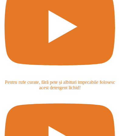
Pentru rufe curate, fără pete și albituri impecabile folosesc
acest detergent lichid!