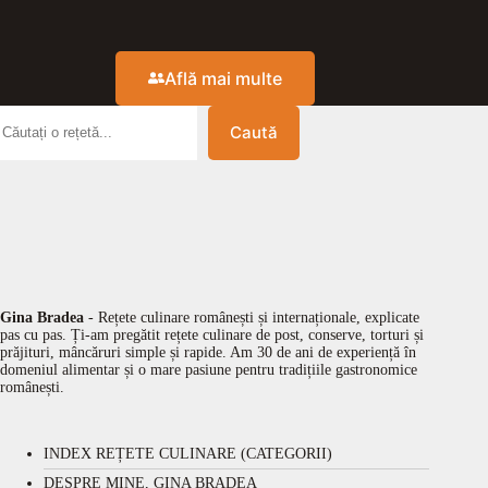
Află mai multe
Caută
Gina Bradea
- Rețete culinare românești și internaționale, explicate
pas cu pas. Ți-am pregătit rețete culinare de post, conserve, torturi și
prăjituri, mâncăruri simple și rapide. Am 30 de ani de experiență în
domeniul alimentar și o mare pasiune pentru tradițiile gastronomice
românești.
INDEX REȚETE CULINARE (CATEGORII)
DESPRE MINE, GINA BRADEA