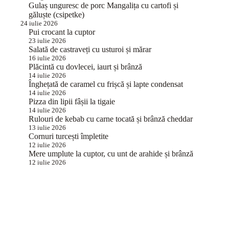
Gulaș unguresc de porc Mangalița cu cartofi și
găluște (csipetke)
24 iulie 2026
Pui crocant la cuptor
23 iulie 2026
Salată de castraveți cu usturoi și mărar
16 iulie 2026
Plăcintă cu dovlecei, iaurt și brânză
14 iulie 2026
Înghețată de caramel cu frișcă și lapte condensat
14 iulie 2026
Pizza din lipii fâșii la tigaie
14 iulie 2026
Rulouri de kebab cu carne tocată și brânză cheddar
13 iulie 2026
Cornuri turcești împletite
12 iulie 2026
Mere umplute la cuptor, cu unt de arahide și brânză
12 iulie 2026