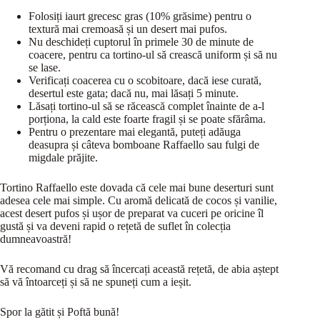
Folosiți iaurt grecesc gras (10% grăsime) pentru o
textură mai cremoasă și un desert mai pufos.
Nu deschideți cuptorul în primele 30 de minute de
coacere, pentru ca tortino-ul să crească uniform și să nu
se lase.
Verificați coacerea cu o scobitoare, dacă iese curată,
desertul este gata; dacă nu, mai lăsați 5 minute.
Lăsați tortino-ul să se răcească complet înainte de a-l
porționa, la cald este foarte fragil și se poate sfărâma.
Pentru o prezentare mai elegantă, puteți adăuga
deasupra și câteva bomboane Raffaello sau fulgi de
migdale prăjite.
Tortino Raffaello este dovada că cele mai bune deserturi sunt
adesea cele mai simple. Cu aromă delicată de cocos și vanilie,
acest desert pufos și ușor de preparat va cuceri pe oricine îl
gustă și va deveni rapid o rețetă de suflet în colecția
dumneavoastră!
Vă recomand cu drag să încercați această rețetă, de abia aștept
să vă întoarceți și să ne spuneți cum a ieșit.
Spor la gătit și Poftă bună!