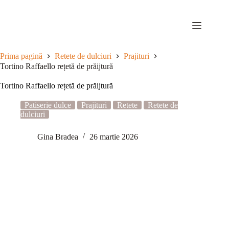
Sari
la
conținut
Prima pagină
Retete de dulciuri
Prajituri
Tortino Raffaello rețetă de prăijtură
Tortino Raffaello rețetă de prăijtură
Patiserie dulce
Prajituri
Retete
Retete de
dulciuri
Gina Bradea
26 martie 2026