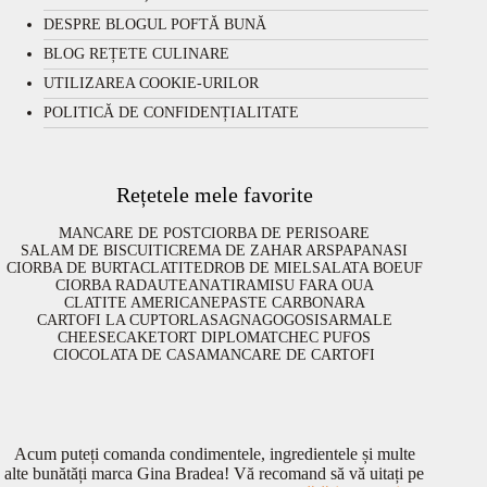
DESPRE BLOGUL POFTĂ BUNĂ
BLOG REȚETE CULINARE
UTILIZAREA COOKIE-URILOR
POLITICĂ DE CONFIDENȚIALITATE
Rețetele mele favorite
MANCARE DE POST
CIORBA DE PERISOARE
SALAM DE BISCUITI
CREMA DE ZAHAR ARS
PAPANASI
CIORBA DE BURTA
CLATITE
DROB DE MIEL
SALATA BOEUF
CIORBA RADAUTEANA
TIRAMISU FARA OUA
CLATITE AMERICANE
PASTE CARBONARA
CARTOFI LA CUPTOR
LASAGNA
GOGOSI
SARMALE
CHEESECAKE
TORT DIPLOMAT
CHEC PUFOS
CIOCOLATA DE CASA
MANCARE DE CARTOFI
Acum puteți comanda condimentele, ingredientele și multe
alte bunătăți marca Gina Bradea! Vă recomand să vă uitați pe