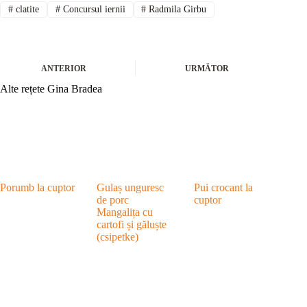
#
clatite
#
Concursul iernii
#
Radmila Girbu
ANTERIOR
URMĂTOR
Alte rețete Gina Bradea
Porumb la cuptor
Gulaș unguresc
Pui crocant la
de porc
cuptor
Mangalița cu
cartofi și găluște
(csipetke)