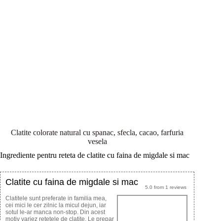
Clatite colorate natural cu spanac, sfecla, cacao, farfuria
vesela
Ingrediente pentru reteta de clatite cu faina de migdale si mac
Clatite cu faina de migdale si mac
5.0
from
1
reviews
Clatitele sunt preferate in familia mea,
cei mici le cer zilnic la micul dejun, iar
sotul le-ar manca non-stop. Din acest
motiv variez retetele de clatite. Le prepar