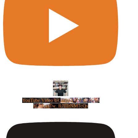
YouTube Video UCm5llXSLY4CyCX-
zC8XosTw_R7ITrNM7cQs