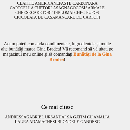
CLATITE AMERICANE
PASTE CARBONARA
CARTOFI LA CUPTOR
LASAGNA
GOGOSI
SARMALE
CHEESECAKE
TORT DIPLOMAT
CHEC PUFOS
CIOCOLATA DE CASA
MANCARE DE CARTOFI
Acum puteți comanda condimentele, ingredientele și multe
alte bunătăți marca Gina Bradea! Vă recomand să vă uitați pe
magazinul meu online și să comandați
Bunătăți de la Gina
Bradea
!
Ce mai citesc
ANDRESSA
GABRIEL URSAN
HAI SA GATIM CU AMALIA
LAURA ADAMACHE
SI BLONDELE GANDESC