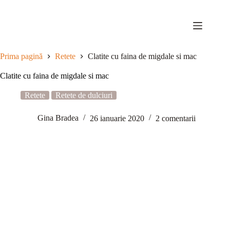
Sari
la
conținut
Prima pagină
Retete
Clatite cu faina de migdale si mac
Clatite cu faina de migdale si mac
Retete
Retete de dulciuri
Gina Bradea
26 ianuarie 2020
2 comentarii