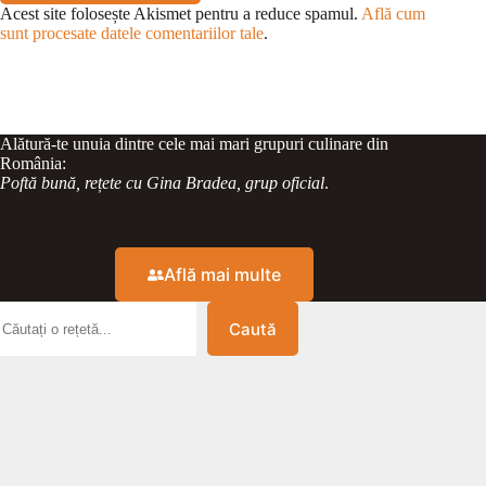
Acest site folosește Akismet pentru a reduce spamul.
Află cum
sunt procesate datele comentariilor tale
.
Alătură-te unuia dintre cele mai mari grupuri culinare din
România:
Poftă bună, rețete cu Gina Bradea, grup oficial
.
Află mai multe
Caută