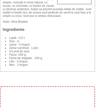
simple, colorate in mod natural, cu
cacao, cu ciocolata, cu buline de cacao,
cu diverse umpluturi. Astazi va prezint aceasta reteta de clatite, sunt
subtiri si foarte moi, de aceea sunt perfecte de servit la ceai fara a le
umple cu ceva. Sunt pur si simplu delicioase.
Autor:
Gina Bradea
Ingrediente
Lapte - 0,5 l;
Oua - 4;
zahar - 4 linguri;
Zahar vanilinat - 1 plic;
Un praf de sare;
Faina -200 g;
Faina de migdale - 100 g;
Ulei - 4 linguri;
Mac - 3 linguri.