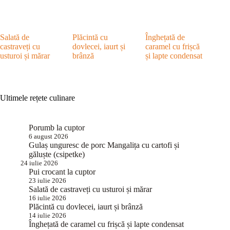
Salată de
Plăcintă cu
Înghețată de
castraveți cu
dovlecei, iaurt și
caramel cu frișcă
usturoi și mărar
brânză
și lapte condensat
Ultimele rețete culinare
Porumb la cuptor
6 august 2026
Gulaș unguresc de porc Mangalița cu cartofi și
găluște (csipetke)
24 iulie 2026
Pui crocant la cuptor
23 iulie 2026
Salată de castraveți cu usturoi și mărar
16 iulie 2026
Plăcintă cu dovlecei, iaurt și brânză
14 iulie 2026
Înghețată de caramel cu frișcă și lapte condensat