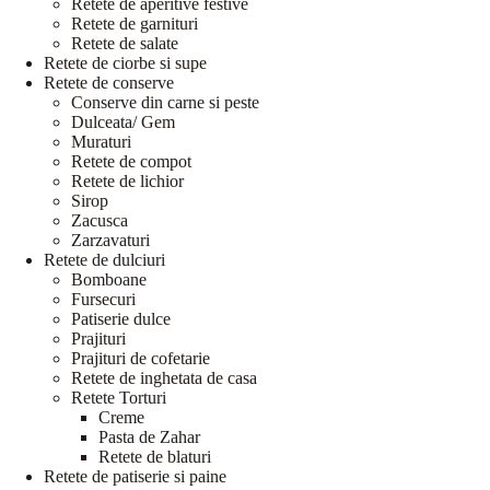
Retete de aperitive festive
Retete de garnituri
Retete de salate
Retete de ciorbe si supe
Retete de conserve
Conserve din carne si peste
Dulceata/ Gem
Muraturi
Retete de compot
Retete de lichior
Sirop
Zacusca
Zarzavaturi
Retete de dulciuri
Bomboane
Fursecuri
Patiserie dulce
Prajituri
Prajituri de cofetarie
Retete de inghetata de casa
Retete Torturi
Creme
Pasta de Zahar
Retete de blaturi
Retete de patiserie si paine