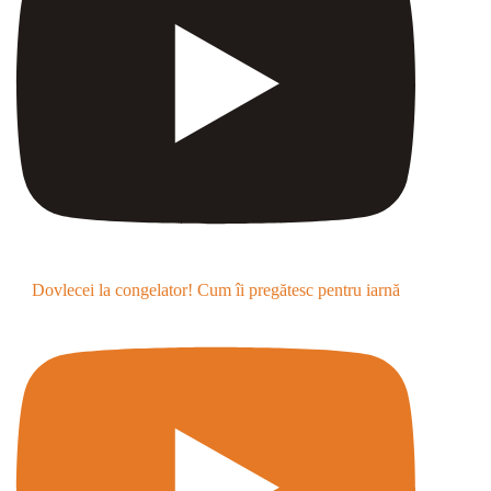
Dovlecei la congelator! Cum îi pregătesc pentru iarnă