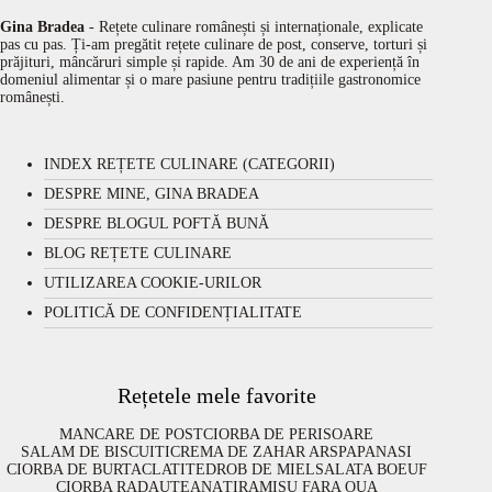
Gina Bradea
- Rețete culinare românești și internaționale, explicate
pas cu pas. Ți-am pregătit rețete culinare de post, conserve, torturi și
prăjituri, mâncăruri simple și rapide. Am 30 de ani de experiență în
domeniul alimentar și o mare pasiune pentru tradițiile gastronomice
românești.
INDEX REȚETE CULINARE (CATEGORII)
DESPRE MINE, GINA BRADEA
DESPRE BLOGUL POFTĂ BUNĂ
BLOG REȚETE CULINARE
UTILIZAREA COOKIE-URILOR
POLITICĂ DE CONFIDENȚIALITATE
Rețetele mele favorite
MANCARE DE POST
CIORBA DE PERISOARE
SALAM DE BISCUITI
CREMA DE ZAHAR ARS
PAPANASI
CIORBA DE BURTA
CLATITE
DROB DE MIEL
SALATA BOEUF
CIORBA RADAUTEANA
TIRAMISU FARA OUA