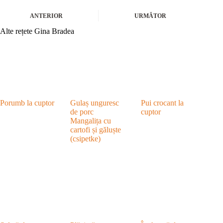
ANTERIOR
URMĂTOR
Alte rețete Gina Bradea
Porumb la cuptor
Gulaș unguresc
Pui crocant la
de porc
cuptor
Mangalița cu
cartofi și găluște
(csipetke)