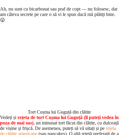
Ah, nu sunt cu bicarbonat sau praf de copt — nu folosesc, dar
am câteva secrete pe care o să vi le spun dacă mă plătiți bine.
😛
Tort Cușma lui Guguță din clătite
Vedeți și
rețeta de tort Cușma lui Guguță
(îl puteți vedea în
poza de mai sus)
, un minunat tort făcut din clătite, cu dulceață
de vișine și frișcă. De asemenea, puteți să vă uitați și pe
rețeta
de clătite americane
(sau pancakes). O altă rețetă preferată de a