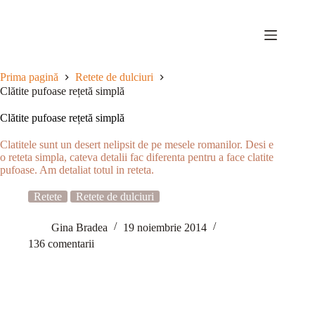
Sari
la
conținut
Prima pagină
Retete de dulciuri
Clătite pufoase rețetă simplă
Clătite pufoase rețetă simplă
Clatitele sunt un desert nelipsit de pe mesele romanilor. Desi e
o reteta simpla, cateva detalii fac diferenta pentru a face clatite
pufoase. Am detaliat totul in reteta.
Retete
Retete de dulciuri
Gina Bradea
19 noiembrie 2014
136 comentarii