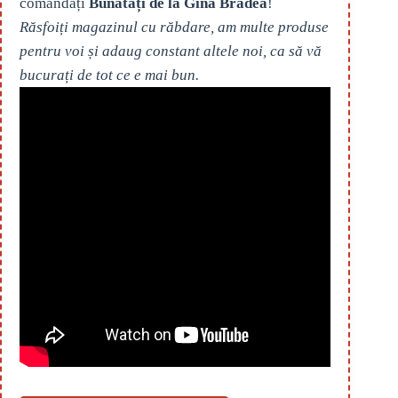
comandați
Bunătăți de la Gina Bradea
!
Răsfoiți magazinul cu răbdare, am multe produse
pentru voi și adaug constant altele noi, ca să vă
bucurați de tot ce e mai bun.