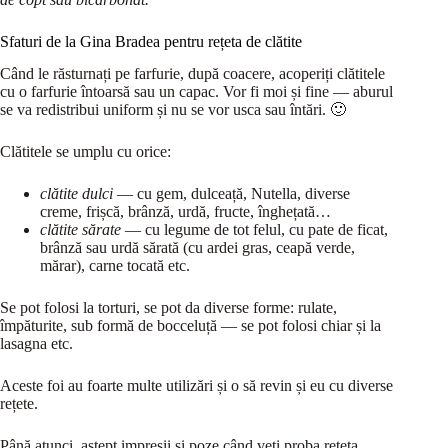
Sfaturi de la Gina Bradea pentru rețeta de clătite
Când le răsturnați pe farfurie, după coacere, acoperiți clătitele
cu o farfurie întoarsă sau un capac. Vor fi moi și fine — aburul
se va redistribui uniform și nu se vor usca sau întări. 🙂
Clătitele se umplu cu orice:
clătite dulci
— cu gem, dulceață, Nutella, diverse
creme, frișcă, brânză, urdă, fructe, înghețată…
clătite sărate
— cu legume de tot felul, cu pate de ficat,
brânză sau urdă sărată (cu ardei gras, ceapă verde,
mărar), carne tocată etc.
Se pot folosi la torturi, se pot da diverse forme: rulate,
împăturite, sub formă de bocceluță — se pot folosi chiar și la
lasagna etc.
Aceste foi au foarte multe utilizări și o să revin și eu cu diverse
rețete.
Până atunci, aștept impresii și poze când veți proba rețeta