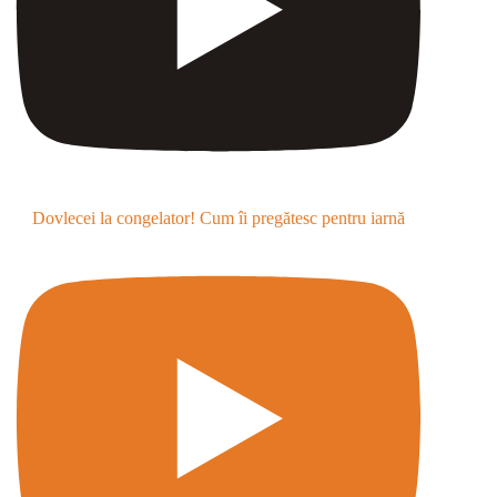
Dovlecei la congelator! Cum îi pregătesc pentru iarnă