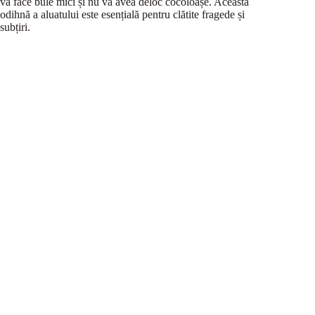
va face bule mici și nu va avea deloc cocoloașe. Această
odihnă a aluatului este esențială pentru clătite fragede și
subțiri.