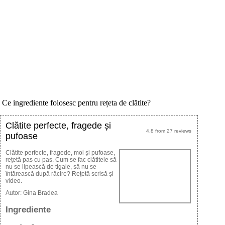
Ce ingrediente folosesc pentru rețeta de clătite?
Clătite perfecte, fragede și
4.8
from
27
reviews
pufoase
Clătite perfecte, fragede, moi și pufoase,
rețetă pas cu pas. Cum se fac clătitele să
nu se lipească de tigaie, să nu se
întărească după răcire? Rețetă scrisă și
video.
Autor:
Gina Bradea
Ingrediente