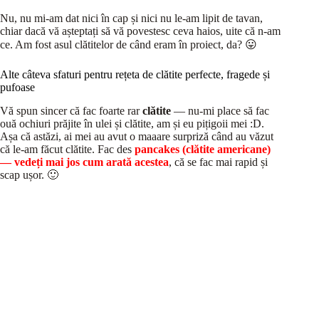
Nu, nu mi-am dat nici în cap și nici nu le-am lipit de tavan,
chiar dacă vă așteptați să vă povestesc ceva haios, uite că n-am
ce. Am fost asul clătitelor de când eram în proiect, da? 😛
Alte câteva sfaturi pentru rețeta de clătite perfecte, fragede și
pufoase
Vă spun sincer că fac foarte rar
clătite
— nu-mi place să fac
ouă ochiuri prăjite în ulei și clătite, am și eu pițigoii mei :D.
Așa că astăzi, ai mei au avut o maaare surpriză când au văzut
că le-am făcut clătite. Fac des
pancakes (clătite americane)
—
vedeți mai jos cum arată acestea
, că se fac mai rapid și
scap ușor. 🙂