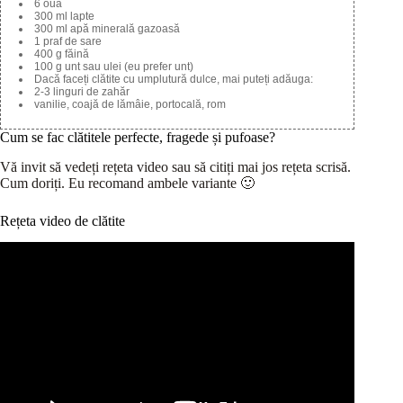
6 ouă
300 ml lapte
300 ml apă minerală gazoasă
1 praf de sare
400 g făină
100 g unt sau ulei (eu prefer unt)
Dacă faceți clătite cu umplutură dulce, mai puteți adăuga:
2-3 linguri de zahăr
vanilie, coajă de lămâie, portocală, rom
Cum se fac clătitele perfecte, fragede și pufoase?
Vă invit să vedeți rețeta video sau să citiți mai jos rețeta scrisă.
Cum doriți. Eu recomand ambele variante 🙂
Rețeta video de clătite