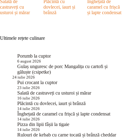
Salată de
Plăcintă cu
Înghețată de
castraveți cu
dovlecei, iaurt și
caramel cu frișcă
usturoi și mărar
brânză
și lapte condensat
Ultimele rețete culinare
Porumb la cuptor
6 august 2026
Gulaș unguresc de porc Mangalița cu cartofi și
găluște (csipetke)
24 iulie 2026
Pui crocant la cuptor
23 iulie 2026
Salată de castraveți cu usturoi și mărar
16 iulie 2026
Plăcintă cu dovlecei, iaurt și brânză
14 iulie 2026
Înghețată de caramel cu frișcă și lapte condensat
14 iulie 2026
Pizza din lipii fâșii la tigaie
14 iulie 2026
Rulouri de kebab cu carne tocată și brânză cheddar