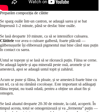
Preparăm compoziția de clătite
Se sparg ouăle într-un castron, se adaugă sarea și se bat
împreună 1-2 minute, până se desfac bine ouăle.
Se lasă deoparte 10 minute, ca să se intensifice culoarea.
Clătitele
vor avea o culoare galbenă, foarte plăcută —
gălbenușurile își eliberează pigmentul mai bine când stau puțin
în contact cu sarea.
Untul se topește și se lasă să se răcească puțin. Făina se cerne.
Se adaugă laptele și apa minerală peste ouă, aromele și se
amestecă, apoi se adaugă untul topit și zahărul.
Acum se pune și făina, în ploaie, și se amestecă foarte bine cu
un tel, ca să nu rămână cocoloașe. Este important să adăugați
făina treptat, nu toată odată, pentru a obține un aluat fin și
omogen.
Se lasă aluatul deoparte 20-30 de minute, la cald, acoperit. În
timpul acesta, totul se omogenizează și va „fermenta” puțin —