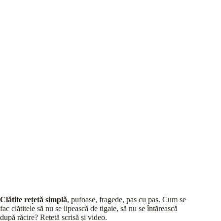
Clătite rețetă simplă
, pufoase, fragede, pas cu pas. Cum se
fac clătitele să nu se lipească de tigaie, să nu se întărească
după răcire? Rețetă scrisă și video.