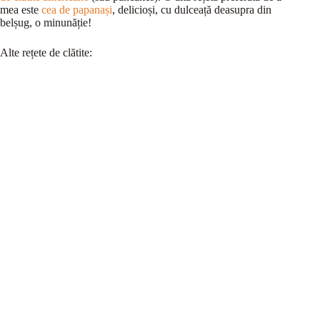
mea este
cea de papanași
, delicioși, cu dulceață deasupra din
belșug, o minunăție!
Alte rețete de clătite: