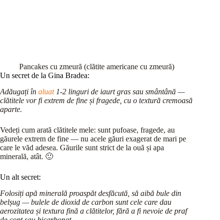
Pancakes cu zmeură (clătite americane cu zmeură)
Un secret de la Gina Bradea:
Adăugați în
aluat
1-2 linguri de iaurt gras sau smântână —
clătitele vor fi extrem de fine și fragede, cu o textură cremoasă
aparte.
Vedeți cum arată clătitele mele: sunt pufoase, fragede, au
găurele extrem de fine — nu acele găuri exagerat de mari pe
care le văd adesea. Găurile sunt strict de la ouă și apa
minerală, atât. 🙂
Un alt secret:
Folosiți apă minerală proaspăt desfăcută, să aibă bule din
belșug — bulele de dioxid de carbon sunt cele care dau
aerozitatea și textura fină a clătitelor, fără a fi nevoie de praf
de copt sau bicarbonat.