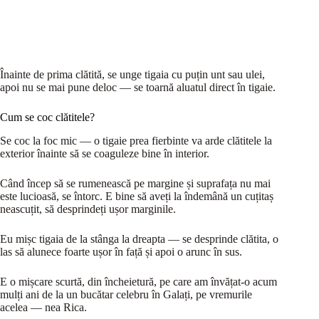
Înainte de prima clătită, se unge tigaia cu puțin unt sau ulei,
apoi nu se mai pune deloc — se toarnă aluatul direct în tigaie.
Cum se coc clătitele?
Se coc la foc mic — o tigaie prea fierbinte va arde clătitele la
exterior înainte să se coaguleze bine în interior.
Când încep să se rumenească pe margine și suprafața nu mai
este lucioasă, se întorc. E bine să aveți la îndemână un cuțitaș
neascuțit, să desprindeți ușor marginile.
Eu mișc tigaia de la stânga la dreapta — se desprinde clătita, o
las să alunece foarte ușor în față și apoi o arunc în sus.
E o mișcare scurtă, din încheietură, pe care am învățat-o acum
mulți ani de la un bucătar celebru în Galați, pe vremurile
acelea — nea Rica.