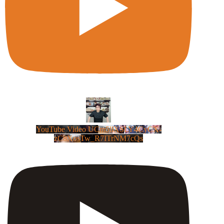
YouTube Video UCm5llXSLY4CyCX-
zC8XosTw_R7ITrNM7cQs