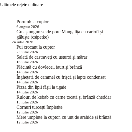
Ultimele rețete culinare
Porumb la cuptor
6 august 2026
Gulaș unguresc de porc Mangalița cu cartofi și
găluște (csipetke)
24 iulie 2026
Pui crocant la cuptor
23 iulie 2026
Salată de castraveți cu usturoi și mărar
16 iulie 2026
Plăcintă cu dovlecei, iaurt și brânză
14 iulie 2026
Înghețată de caramel cu frișcă și lapte condensat
14 iulie 2026
Pizza din lipii fâșii la tigaie
14 iulie 2026
Rulouri de kebab cu carne tocată și brânză cheddar
13 iulie 2026
Cornuri turcești împletite
12 iulie 2026
Mere umplute la cuptor, cu unt de arahide și brânză
12 iulie 2026