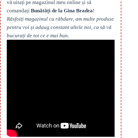
vă uitați pe magazinul meu online și să
comandați
Bunătăți de la Gina Bradea
!
Răsfoiți magazinul cu răbdare, am multe produse
pentru voi și adaug constant altele noi, ca să vă
bucurați de tot ce e mai bun.