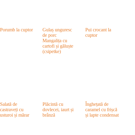
Porumb la cuptor
Gulaș unguresc
Pui crocant la
de porc
cuptor
Mangalița cu
cartofi și găluște
(csipetke)
Salată de
Plăcintă cu
Înghețată de
castraveți cu
dovlecei, iaurt și
caramel cu frișcă
usturoi și mărar
brânză
și lapte condensat