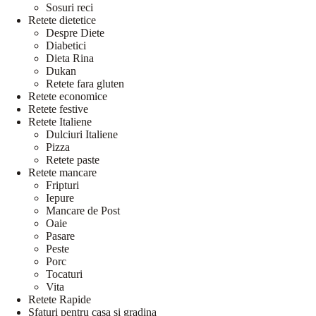
Sosuri reci
Retete dietetice
Despre Diete
Diabetici
Dieta Rina
Dukan
Retete fara gluten
Retete economice
Retete festive
Retete Italiene
Dulciuri Italiene
Pizza
Retete paste
Retete mancare
Fripturi
Iepure
Mancare de Post
Oaie
Pasare
Peste
Porc
Tocaturi
Vita
Retete Rapide
Sfaturi pentru casa si gradina