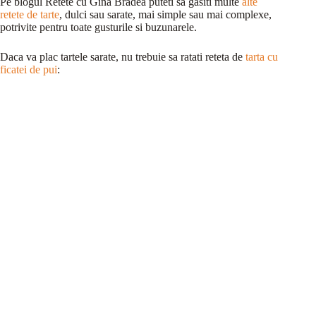
Pe blogul Retete cu Gina Bradea puteti sa gasiti multe
alte
retete de tarte
, dulci sau sarate, mai simple sau mai complexe,
potrivite pentru toate gusturile si buzunarele.
Daca va plac tartele sarate, nu trebuie sa ratati reteta de
tarta cu
ficatei de pui
: