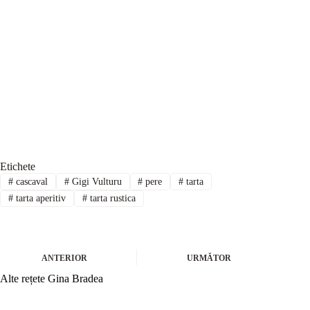
Etichete
#
cascaval
#
Gigi Vulturu
#
pere
#
tarta
#
tarta aperitiv
#
tarta rustica
ANTERIOR
URMĂTOR
Alte rețete Gina Bradea