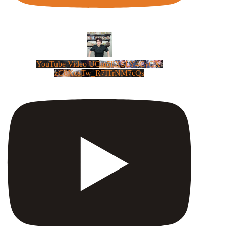
YouTube Video UCm5llXSLY4CyCX-
zC8XosTw_R7ITrNM7cQs