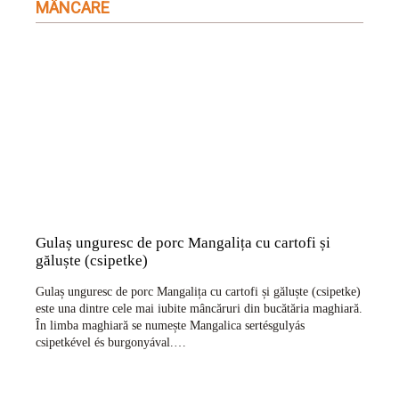
MÂNCARE
Gulaș unguresc de porc Mangalița cu cartofi și
găluște (csipetke)
Gulaș unguresc de porc Mangalița cu cartofi și găluște (csipetke)
este una dintre cele mai iubite mâncăruri din bucătăria maghiară.
În limba maghiară se numește Mangalica sertésgulyás
csipetkével és burgonyával.…