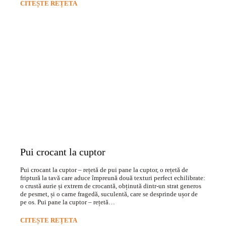
CITEȘTE REȚETA
Pui crocant la cuptor
Pui crocant la cuptor – rețetă de pui pane la cuptor, o rețetă de
friptură la tavă care aduce împreună două texturi perfect echilibrate:
o crustă aurie și extrem de crocantă, obținută dintr-un strat generos
de pesmet, și o carne fragedă, suculentă, care se desprinde ușor de
pe os. Pui pane la cuptor – rețetă…
CITEȘTE REȚETA