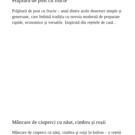
Prăjitură de post cu fructe
Prăjitură de post cu fructe – unul dintre acele deserturi simple și
generoase, care îmbină tradiția cu nevoia modernă de preparate
rapide, economice și versatile. Inspirată din rețetele de casă…
Mâncare de ciuperci cu năut, cimbru și roșii
Mâncare de ciuperci cu năut, cimbru și roșii în bulion – o rețetă