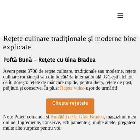
Sari
la
conținut
Rețete culinare tradiționale și moderne bine
explicate
Poftă Bună – Rețete cu Gina Bradea
Avem peste 3700 de rețete culinare, tradiționale sau moderne, rețete
culinare românești sau din bucătăria internațională. Găsești aici tot
ce îți dorești: rețete de mâncare rapide, pentru dietă, rețete de post,
prăjituri și conserve. În plus:
Rețete video
ușor de urmărit!
Citește rețetele
Nou: Puteți comanda și
Bunătăți de la Gina Bradea
, magazinul meu
online. Ingrediente, conserve, echipamente și multe altele, pregătesc
multe alte surprize pentru voi.