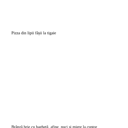
Pizza din lipii fâșii la tigaie
Brânză brie cu baghetă, afine, nuci și miere la cuptor