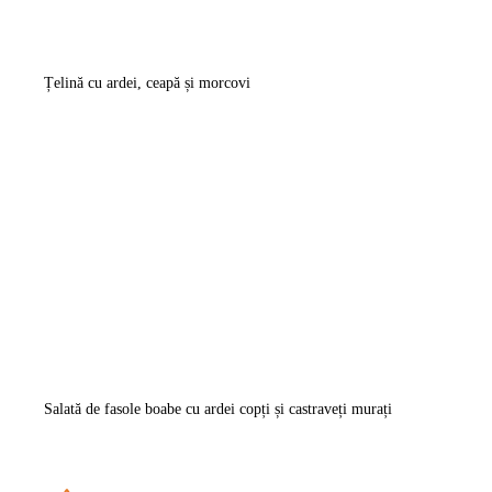
Țelină cu ardei, ceapă și morcovi
Salată de fasole boabe cu ardei copți și castraveți murați