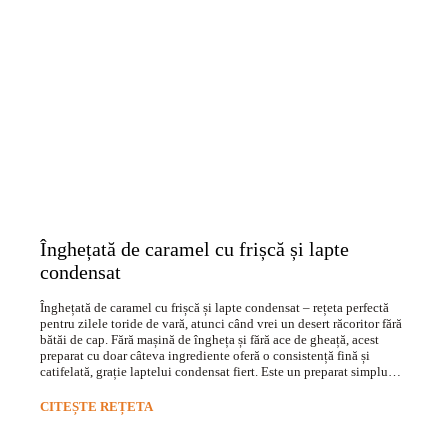
Înghețată de caramel cu frișcă și lapte
condensat
Înghețată de caramel cu frișcă și lapte condensat – rețeta perfectă
pentru zilele toride de vară, atunci când vrei un desert răcoritor fără
bătăi de cap. Fără mașină de îngheța și fără ace de gheață, acest
preparat cu doar câteva ingrediente oferă o consistență fină și
catifelată, grație laptelui condensat fiert. Este un preparat simplu…
CITEȘTE REȚETA