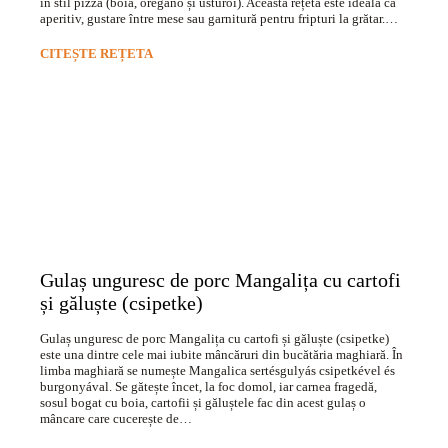
în stil pizza (boia, oregano și usturoi). Această rețetă este ideală ca
aperitiv, gustare între mese sau garnitură pentru fripturi la grătar.…
CITEȘTE REȚETA
Gulaș unguresc de porc Mangalița cu cartofi
și găluște (csipetke)
Gulaș unguresc de porc Mangalița cu cartofi și găluște (csipetke)
este una dintre cele mai iubite mâncăruri din bucătăria maghiară. În
limba maghiară se numește Mangalica sertésgulyás csipetkével és
burgonyával. Se gătește încet, la foc domol, iar carnea fragedă,
sosul bogat cu boia, cartofii și găluștele fac din acest gulaș o
mâncare care cucerește de…