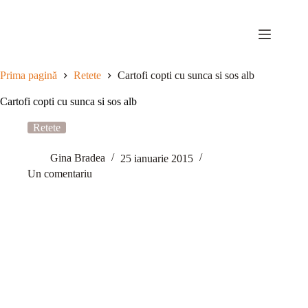
Sari
la
conținut
Prima pagină
Retete
Cartofi copti cu sunca si sos alb
Cartofi copti cu sunca si sos alb
Retete
Gina Bradea
25 ianuarie 2015
Un comentariu