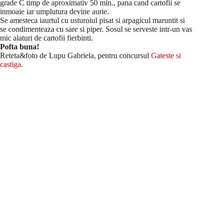
grade C timp de aproximativ 50 min., pana cand cartofii se
inmoaie iar umplutura devine aurie.
Se amesteca iaurtul cu usturoiul pisat si arpagicul maruntit si
se condimenteaza cu sare si piper. Sosul se serveste intr-un vas
mic alaturi de cartofii fierbinti.
Pofta buna!
Reteta&foto de Lupu Gabriela, pentru concursul
Gateste si
castiga
.