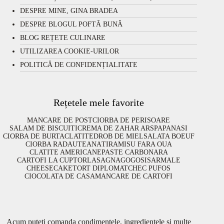
DESPRE MINE, GINA BRADEA
DESPRE BLOGUL POFTĂ BUNĂ
BLOG REȚETE CULINARE
UTILIZAREA COOKIE-URILOR
POLITICĂ DE CONFIDENȚIALITATE
Rețetele mele favorite
MANCARE DE POST
CIORBA DE PERISOARE
SALAM DE BISCUITI
CREMA DE ZAHAR ARS
PAPANASI
CIORBA DE BURTA
CLATITE
DROB DE MIEL
SALATA BOEUF
CIORBA RADAUTEANA
TIRAMISU FARA OUA
CLATITE AMERICANE
PASTE CARBONARA
CARTOFI LA CUPTOR
LASAGNA
GOGOSI
SARMALE
CHEESECAKE
TORT DIPLOMAT
CHEC PUFOS
CIOCOLATA DE CASA
MANCARE DE CARTOFI
Acum puteți comanda condimentele, ingredientele și multe