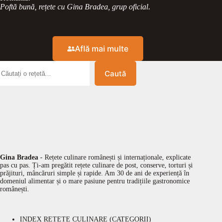
Poftă bună, rețete cu Gina Bradea, grup oficial
.
Află mai multe
Caută
Gina Bradea
- Rețete culinare românești și internaționale, explicate
pas cu pas. Ți-am pregătit rețete culinare de post, conserve, torturi și
prăjituri, mâncăruri simple și rapide. Am 30 de ani de experiență în
domeniul alimentar și o mare pasiune pentru tradițiile gastronomice
românești.
INDEX REȚETE CULINARE (CATEGORII)