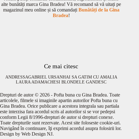
alte bunătăți marca Gina Bradea! Vă recomand să vă uitați pe
magazinul meu online și să comandați
Bunătăți de la Gina
Bradea
!
Ce mai citesc
ANDRESSA
GABRIEL URSAN
HAI SA GATIM CU AMALIA
LAURA ADAMACHE
SI BLONDELE GANDESC
Drepturi de autor © 2026 - Pofta buna cu Gina Bradea. Toate
articolele, filmele si imaginile apartin autorilor Pofta buna cu
Gina Bradea. Orice publicare a acestora integrala sau partiala
este interzisa fara acordul scris al autorilor si se vor pedepsi
conform Legii 8/1996-drepturi de autor si drepturi conexe.
Toate drepturile sunt rezervate. Acest site foloseste cookie-uri.
Navigând în continuare, îţi exprimi acordul asupra folosirii lor.
Design by
Web Design NJ
.