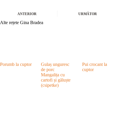
ANTERIOR
URMĂTOR
Alte rețete Gina Bradea
Porumb la cuptor
Gulaș unguresc
Pui crocant la
de porc
cuptor
Mangalița cu
cartofi și găluște
(csipetke)