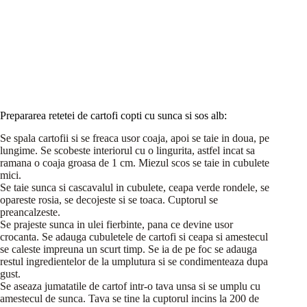
Prepararea retetei de cartofi copti cu sunca si sos alb:
Se spala cartofii si se freaca usor coaja, apoi se taie in doua, pe
lungime. Se scobeste interiorul cu o lingurita, astfel incat sa
ramana o coaja groasa de 1 cm. Miezul scos se taie in cubulete
mici.
Se taie sunca si cascavalul in cubulete, ceapa verde rondele, se
opareste rosia, se decojeste si se toaca. Cuptorul se
preancalzeste.
Se prajeste sunca in ulei fierbinte, pana ce devine usor
crocanta. Se adauga cubuletele de cartofi si ceapa si amestecul
se caleste impreuna un scurt timp. Se ia de pe foc se adauga
restul ingredientelor de la umplutura si se condimenteaza dupa
gust.
Se aseaza jumatatile de cartof intr-o tava unsa si se umplu cu
amestecul de sunca. Tava se tine la cuptorul incins la 200 de