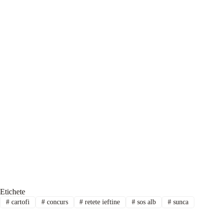
Etichete
#
cartofi
#
concurs
#
retete ieftine
#
sos alb
#
sunca