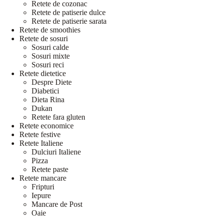
Retete de cozonac
Retete de patiserie dulce
Retete de patiserie sarata
Retete de smoothies
Retete de sosuri
Sosuri calde
Sosuri mixte
Sosuri reci
Retete dietetice
Despre Diete
Diabetici
Dieta Rina
Dukan
Retete fara gluten
Retete economice
Retete festive
Retete Italiene
Dulciuri Italiene
Pizza
Retete paste
Retete mancare
Fripturi
Iepure
Mancare de Post
Oaie