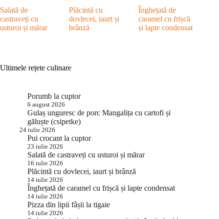
Salată de
Plăcintă cu
Înghețată de
castraveți cu
dovlecei, iaurt și
caramel cu frișcă
usturoi și mărar
brânză
și lapte condensat
Ultimele rețete culinare
Porumb la cuptor
6 august 2026
Gulaș unguresc de porc Mangalița cu cartofi și
găluște (csipetke)
24 iulie 2026
Pui crocant la cuptor
23 iulie 2026
Salată de castraveți cu usturoi și mărar
16 iulie 2026
Plăcintă cu dovlecei, iaurt și brânză
14 iulie 2026
Înghețată de caramel cu frișcă și lapte condensat
14 iulie 2026
Pizza din lipii fâșii la tigaie
14 iulie 2026