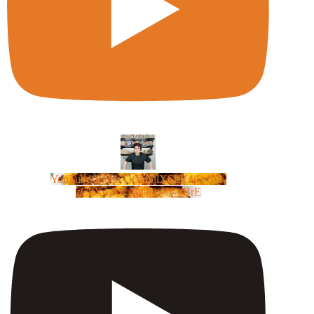
YouTube Video UCm5llXSLY4CyCX-
zC8XosTw_huaQwN_rBrE