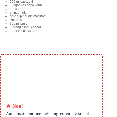
200 gr. cascaval
1 legatura ceapa verde
1 rosie
2 linguri ulei
sare si piper alb macinat
Pentru sos:
300 ml.iaurt
1 arpagic (sau ceapa)
1-2 catei de usturoi
🔥 Nou!
Am lansat condimentele, ingredientele și multe