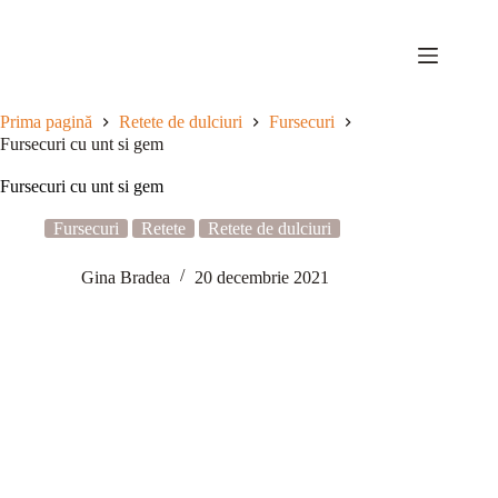
Sari
la
conținut
Prima pagină
Retete de dulciuri
Fursecuri
Fursecuri cu unt si gem
Fursecuri cu unt si gem
Fursecuri
Retete
Retete de dulciuri
Gina Bradea
20 decembrie 2021