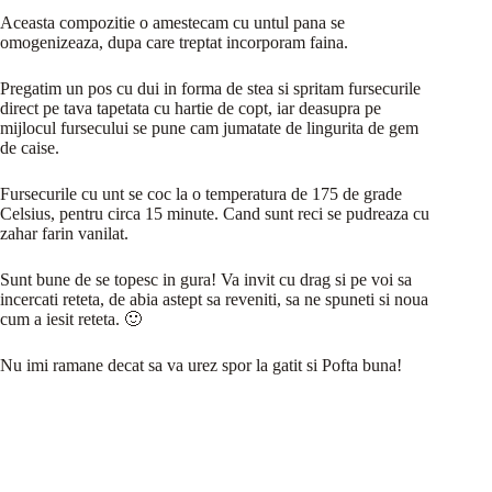
Aceasta compozitie o amestecam cu untul pana se
omogenizeaza, dupa care treptat incorporam faina.
Pregatim un pos cu dui in forma de stea si spritam fursecurile
direct pe tava tapetata cu hartie de copt, iar deasupra pe
mijlocul fursecului se pune cam jumatate de lingurita de gem
de caise.
Fursecurile cu unt se coc la o temperatura de 175 de grade
Celsius, pentru circa 15 minute. Cand sunt reci se pudreaza cu
zahar farin vanilat.
Sunt bune de se topesc in gura! Va invit cu drag si pe voi sa
incercati reteta, de abia astept sa reveniti, sa ne spuneti si noua
cum a iesit reteta. 🙂
Nu imi ramane decat sa va urez spor la gatit si Pofta buna!