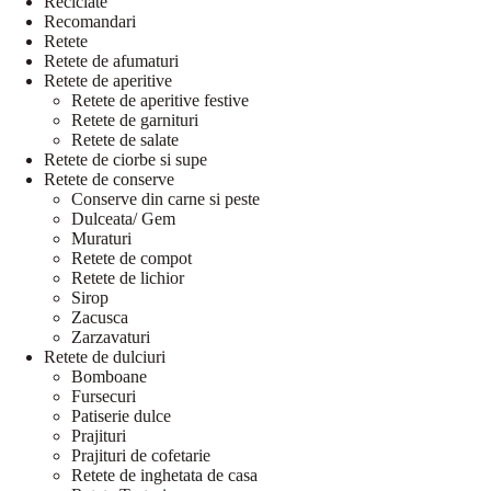
Reciclate
Recomandari
Retete
Retete de afumaturi
Retete de aperitive
Retete de aperitive festive
Retete de garnituri
Retete de salate
Retete de ciorbe si supe
Retete de conserve
Conserve din carne si peste
Dulceata/ Gem
Muraturi
Retete de compot
Retete de lichior
Sirop
Zacusca
Zarzavaturi
Retete de dulciuri
Bomboane
Fursecuri
Patiserie dulce
Prajituri
Prajituri de cofetarie
Retete de inghetata de casa