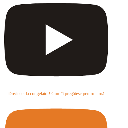
Dovlecei la congelator! Cum îi pregătesc pentru iarnă