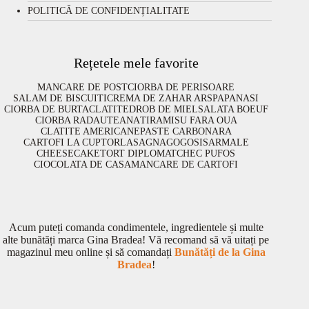
POLITICĂ DE CONFIDENȚIALITATE
Rețetele mele favorite
MANCARE DE POST
CIORBA DE PERISOARE
SALAM DE BISCUITI
CREMA DE ZAHAR ARS
PAPANASI
CIORBA DE BURTA
CLATITE
DROB DE MIEL
SALATA BOEUF
CIORBA RADAUTEANA
TIRAMISU FARA OUA
CLATITE AMERICANE
PASTE CARBONARA
CARTOFI LA CUPTOR
LASAGNA
GOGOSI
SARMALE
CHEESECAKE
TORT DIPLOMAT
CHEC PUFOS
CIOCOLATA DE CASA
MANCARE DE CARTOFI
Acum puteți comanda condimentele, ingredientele și multe
alte bunătăți marca Gina Bradea! Vă recomand să vă uitați pe
magazinul meu online și să comandați
Bunătăți de la Gina
Bradea
!