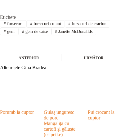
Etichete
#
fursecuri
#
fursecuri cu unt
#
fursecuri de craciun
#
gem
#
gem de caise
#
Janette McDonallds
ANTERIOR
URMĂTOR
Alte rețete Gina Bradea
Porumb la cuptor
Gulaș unguresc
Pui crocant la
de porc
cuptor
Mangalița cu
cartofi și găluște
(csipetke)