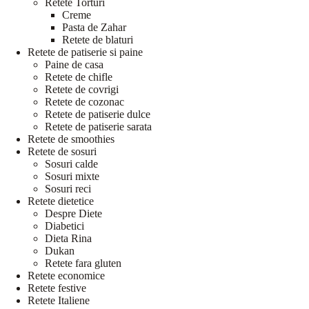
Retete Torturi
Creme
Pasta de Zahar
Retete de blaturi
Retete de patiserie si paine
Paine de casa
Retete de chifle
Retete de covrigi
Retete de cozonac
Retete de patiserie dulce
Retete de patiserie sarata
Retete de smoothies
Retete de sosuri
Sosuri calde
Sosuri mixte
Sosuri reci
Retete dietetice
Despre Diete
Diabetici
Dieta Rina
Dukan
Retete fara gluten
Retete economice
Retete festive
Retete Italiene