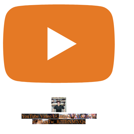
YouTube Video UCm5llXSLY4CyCX-
zC8XosTw_R7ITrNM7cQs