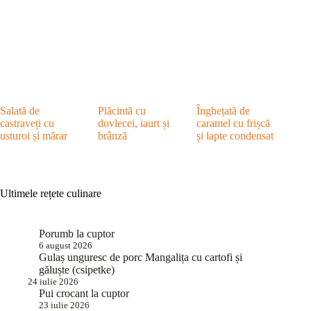
Salată de
Plăcintă cu
Înghețată de
castraveți cu
dovlecei, iaurt și
caramel cu frișcă
usturoi și mărar
brânză
și lapte condensat
Ultimele rețete culinare
Porumb la cuptor
6 august 2026
Gulaș unguresc de porc Mangalița cu cartofi și
găluște (csipetke)
24 iulie 2026
Pui crocant la cuptor
23 iulie 2026