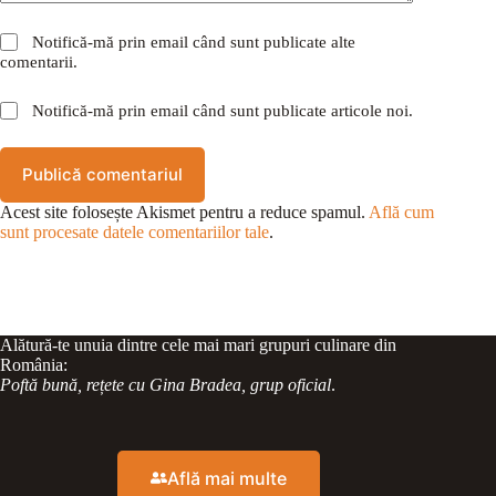
Notifică-mă prin email când sunt publicate alte
comentarii.
Notifică-mă prin email când sunt publicate articole noi.
Publică comentariul
Acest site folosește Akismet pentru a reduce spamul.
Află cum
sunt procesate datele comentariilor tale
.
Alătură-te unuia dintre cele mai mari grupuri culinare din
România:
Poftă bună, rețete cu Gina Bradea, grup oficial
.
Află mai multe