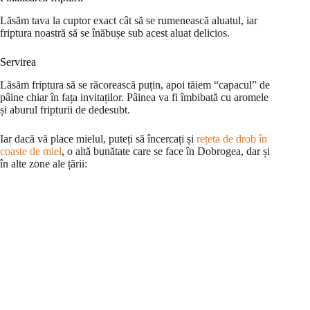
Lăsăm tava la cuptor exact cât să se rumenească aluatul, iar
friptura noastră să se înăbușe sub acest aluat delicios.
Servirea
Lăsăm friptura să se răcorească puțin, apoi tăiem “capacul” de
pâine chiar în fața invitaților. Pâinea va fi îmbibată cu aromele
și aburul fripturii de dedesubt.
Iar dacă vă place mielul, puteți să încercați și
rețeta de drob în
coaste de miel
, o altă bunătate care se face în Dobrogea, dar și
în alte zone ale țării: