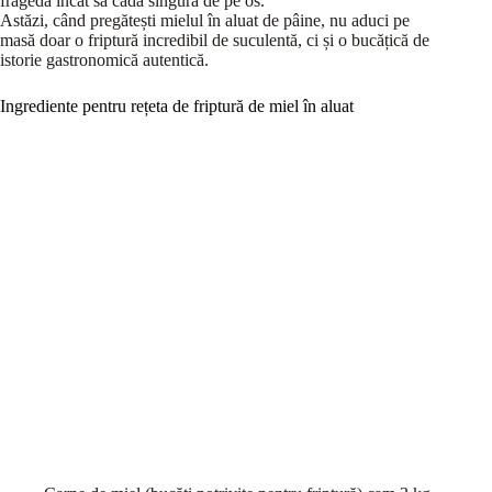
fragedă încât să cadă singură de pe os.
Astăzi, când pregătești mielul în aluat de pâine, nu aduci pe
masă doar o friptură incredibil de suculentă, ci și o bucățică de
istorie gastronomică autentică.
Ingrediente pentru rețeta de friptură de miel în aluat