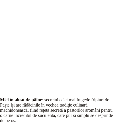
Miel în aluat de pâine
: secretul celei mai fragede fripturi de
Paște își are rădăcinile în vechea tradiție culinară
machidonească, fiind rețeta secretă a păstorilor aromâni pentru
o carne incredibil de suculentă, care pur și simplu se desprinde
de pe os.