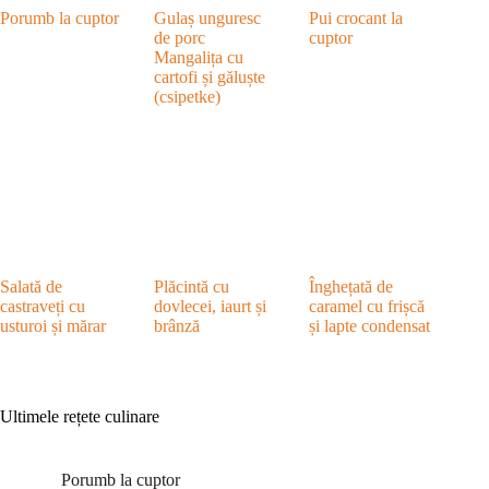
Porumb la cuptor
Gulaș unguresc
Pui crocant la
de porc
cuptor
Mangalița cu
cartofi și găluște
(csipetke)
Salată de
Plăcintă cu
Înghețată de
castraveți cu
dovlecei, iaurt și
caramel cu frișcă
usturoi și mărar
brânză
și lapte condensat
Ultimele rețete culinare
Porumb la cuptor