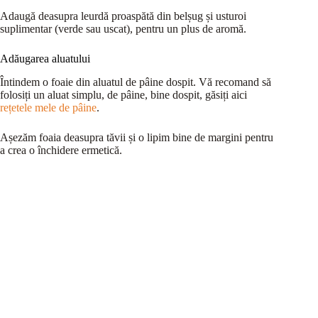
Adaugă deasupra leurdă proaspătă din belșug și usturoi
suplimentar (verde sau uscat), pentru un plus de aromă.
Adăugarea aluatului
Întindem o foaie din aluatul de pâine dospit. Vă recomand să
folosiți un aluat simplu, de pâine, bine dospit, găsiți aici
rețetele mele de pâine
.
Așezăm foaia deasupra tăvii și o lipim bine de margini pentru
a crea o închidere ermetică.