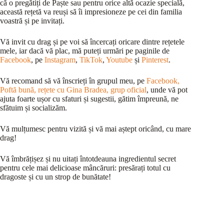
că o pregătiți de Paște sau pentru orice altă ocazie specială,
această rețetă va reuși să îi impresioneze pe cei din familia
voastră și pe invitați.
Vă invit cu drag și pe voi să încercați oricare dintre rețetele
mele, iar dacă vă plac, mă puteți urmări pe paginile de
Facebook
, pe
Instagram
,
TikTok
,
Youtube
și
Pinterest
.
Vă recomand să vă înscrieți în grupul meu, pe
Facebook,
Poftă bună, rețete cu Gina Bradea, grup oficial
, unde vă pot
ajuta foarte ușor cu sfaturi și sugestii, gătim împreună, ne
sfătuim și socializăm.
Vă mulțumesc pentru vizită și vă mai aștept oricând, cu mare
drag!
Vă îmbrățișez și nu uitați întotdeauna ingredientul secret
pentru cele mai delicioase mâncăruri: presărați totul cu
dragoste și cu un strop de bunătate!