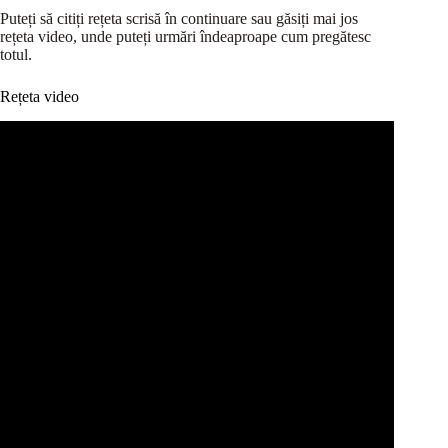
Puteți să citiți rețeta scrisă în continuare sau găsiți mai jos
rețeta video, unde puteți urmări îndeaproape cum pregătesc
totul.
Rețeta video