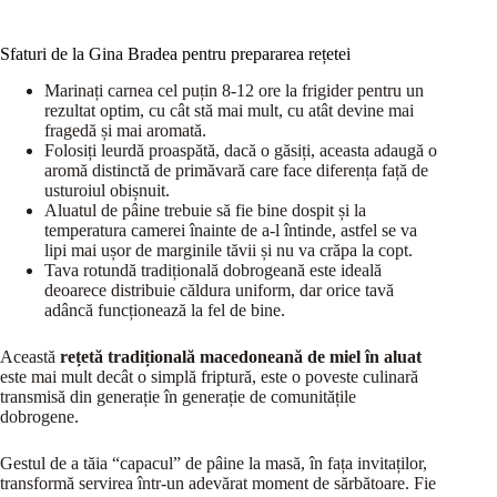
Sfaturi de la Gina Bradea pentru prepararea rețetei
Marinați carnea cel puțin 8-12 ore la frigider pentru un
rezultat optim, cu cât stă mai mult, cu atât devine mai
fragedă și mai aromată.
Folosiți leurdă proaspătă, dacă o găsiți, aceasta adaugă o
aromă distinctă de primăvară care face diferența față de
usturoiul obișnuit.
Aluatul de pâine trebuie să fie bine dospit și la
temperatura camerei înainte de a-l întinde, astfel se va
lipi mai ușor de marginile tăvii și nu va crăpa la copt.
Tava rotundă tradițională dobrogeană este ideală
deoarece distribuie căldura uniform, dar orice tavă
adâncă funcționează la fel de bine.
Această
rețetă tradițională macedoneană de miel în aluat
este mai mult decât o simplă friptură, este o poveste culinară
transmisă din generație în generație de comunitățile
dobrogene.
Gestul de a tăia “capacul” de pâine la masă, în fața invitaților,
transformă servirea într-un adevărat moment de sărbătoare. Fie