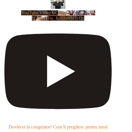
YouTube Video UCm5llXSLY4CyCX-
zC8XosTw_R7ITrNM7cQs
Dovlecei la congelator! Cum îi pregătesc pentru iarnă