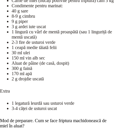
Carne de miel (bucăți potrivite pentru friptură) cam 3 kg
Condimente pentru marinat:
40 g sare
8-9 g cimbru
9 g piper
3 g ardei iute uscat
1 lingură cu vârf de mentă proaspătă (sau 1 linguriță de
mentă uscată)
2-3 fire de usturoi verde
1 ceapă medie tăiată felii
30 ml ulei
150 ml vin alb sec
Aluat de pâine (de casă, dospit)
300 g faină
170 ml apă
2 g drojdie uscată
Extra
1 legatură leurdă sau usturoi verde
3-4 căței de usturoi uscat
Mod de preparare. Cum se face friptura machidonească de
miel în aluat?