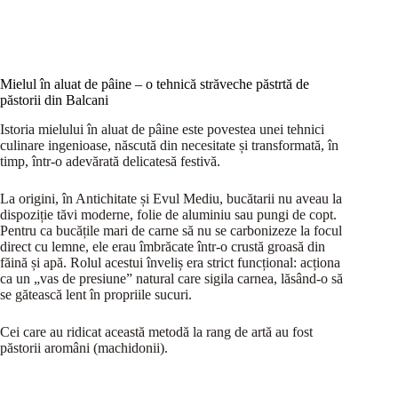
Mielul în aluat de pâine – o tehnică străveche păstrtă de
păstorii din Balcani
Istoria mielului în aluat de pâine este povestea unei tehnici
culinare ingenioase, născută din necesitate și transformată, în
timp, într-o adevărată delicatesă festivă.
La origini, în Antichitate și Evul Mediu, bucătarii nu aveau la
dispoziție tăvi moderne, folie de aluminiu sau pungi de copt.
Pentru ca bucățile mari de carne să nu se carbonizeze la focul
direct cu lemne, ele erau îmbrăcate într-o crustă groasă din
făină și apă. Rolul acestui înveliș era strict funcțional: acționa
ca un „vas de presiune” natural care sigila carnea, lăsând-o să
se gătească lent în propriile sucuri.
Cei care au ridicat această metodă la rang de artă au fost
păstorii aromâni (machidonii).