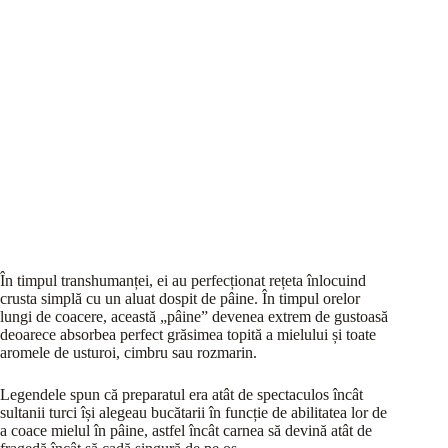
În timpul transhumanței, ei au perfecționat rețeta înlocuind
crusta simplă cu un aluat dospit de pâine. În timpul orelor
lungi de coacere, această „pâine” devenea extrem de gustoasă
deoarece absorbea perfect grăsimea topită a mielului și toate
aromele de usturoi, cimbru sau rozmarin.
Legendele spun că preparatul era atât de spectaculos încât
sultanii turci își alegeau bucătarii în funcție de abilitatea lor de
a coace mielul în pâine, astfel încât carnea să devină atât de