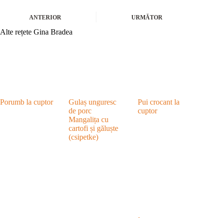
ANTERIOR
URMĂTOR
Alte rețete Gina Bradea
Porumb la cuptor
Gulaș unguresc
Pui crocant la
de porc
cuptor
Mangalița cu
cartofi și găluște
(csipetke)