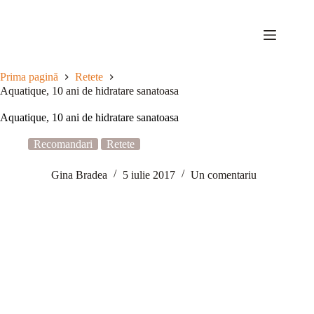
Sari
la
conținut
Prima pagină
Retete
Aquatique, 10 ani de hidratare sanatoasa
Aquatique, 10 ani de hidratare sanatoasa
Recomandari
Retete
Gina Bradea
5 iulie 2017
Un comentariu