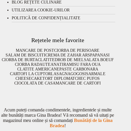
BLOG REȚETE CULINARE
UTILIZAREA COOKIE-URILOR
POLITICĂ DE CONFIDENȚIALITATE
Rețetele mele favorite
MANCARE DE POST
CIORBA DE PERISOARE
SALAM DE BISCUITI
CREMA DE ZAHAR ARS
PAPANASI
CIORBA DE BURTA
CLATITE
DROB DE MIEL
SALATA BOEUF
CIORBA RADAUTEANA
TIRAMISU FARA OUA
CLATITE AMERICANE
PASTE CARBONARA
CARTOFI LA CUPTOR
LASAGNA
GOGOSI
SARMALE
CHEESECAKE
TORT DIPLOMAT
CHEC PUFOS
CIOCOLATA DE CASA
MANCARE DE CARTOFI
Acum puteți comanda condimentele, ingredientele și multe
alte bunătăți marca Gina Bradea! Vă recomand să vă uitați pe
magazinul meu online și să comandați
Bunătăți de la Gina
Bradea
!