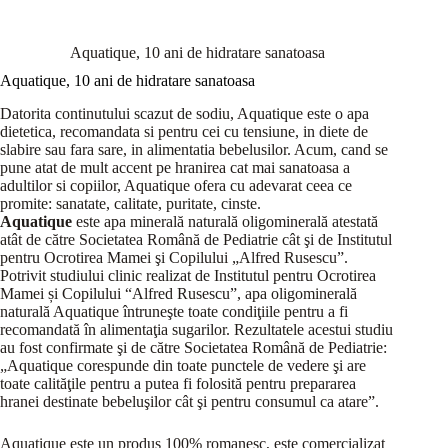
Aquatique, 10 ani de hidratare sanatoasa
Aquatique, 10 ani de hidratare sanatoasa
Datorita continutului scazut de sodiu, Aquatique este o apa
dietetica, recomandata si pentru cei cu tensiune, in diete de
slabire sau fara sare, in alimentatia bebelusilor. Acum, cand se
pune atat de mult accent pe hranirea cat mai sanatoasa a
adultilor si copiilor, Aquatique ofera cu adevarat ceea ce
promite: sanatate, calitate, puritate, cinste.
Aquatique
este apa minerală naturală oligominerală atestată
atât de către Societatea Română de Pediatrie cât şi de Institutul
pentru Ocrotirea Mamei şi Copilului „Alfred Rusescu”.
Potrivit studiului clinic realizat de Institutul pentru Ocrotirea
Mamei și Copilului “Alfred Rusescu”, apa oligominerală
naturală Aquatique întruneşte toate condiţiile pentru a fi
recomandată în alimentaţia sugarilor. Rezultatele acestui studiu
au fost confirmate şi de către Societatea Română de Pediatrie:
„Aquatique corespunde din toate punctele de vedere şi are
toate calităţile pentru a putea fi folosită pentru prepararea
hranei destinate bebeluşilor cât şi pentru consumul ca atare”.
Aquatique este un produs 100% romanesc, este comercializat