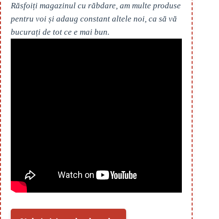
Răsfoiți magazinul cu răbdare, am multe produse
pentru voi și adaug constant altele noi, ca să vă
bucurați de tot ce e mai bun.