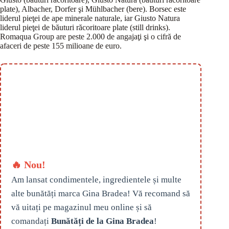
plate), Albacher, Dorfer şi Mühlbacher (bere). Borsec este
liderul pieţei de ape minerale naturale, iar Giusto Natura
liderul pieţei de băuturi răcoritoare plate (still drinks).
Romaqua Group are peste 2.000 de angajaţi şi o cifră de
afaceri de peste 155 milioane de euro.
🔥 Nou!
Am lansat condimentele, ingredientele și multe
alte bunătăți marca Gina Bradea! Vă recomand să
vă uitați pe magazinul meu online și să
comandați
Bunătăți de la Gina Bradea
!