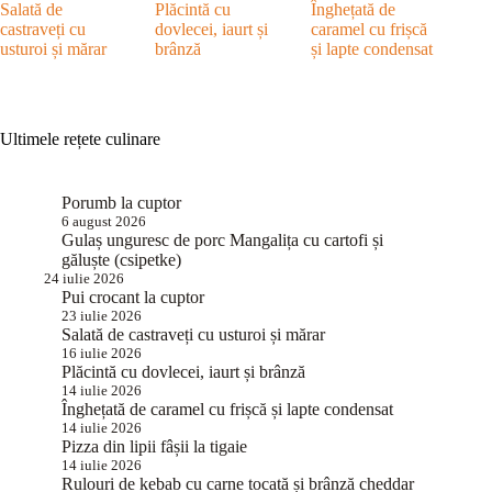
Salată de
Plăcintă cu
Înghețată de
castraveți cu
dovlecei, iaurt și
caramel cu frișcă
usturoi și mărar
brânză
și lapte condensat
Ultimele rețete culinare
Porumb la cuptor
6 august 2026
Gulaș unguresc de porc Mangalița cu cartofi și
găluște (csipetke)
24 iulie 2026
Pui crocant la cuptor
23 iulie 2026
Salată de castraveți cu usturoi și mărar
16 iulie 2026
Plăcintă cu dovlecei, iaurt și brânză
14 iulie 2026
Înghețată de caramel cu frișcă și lapte condensat
14 iulie 2026
Pizza din lipii fâșii la tigaie
14 iulie 2026
Rulouri de kebab cu carne tocată și brânză cheddar