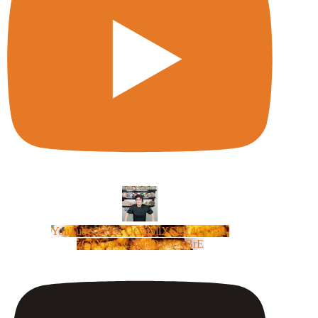
YouTube Video UCm5llXSLY4CyCX-
zC8XosTw_huaQwN_rBrE