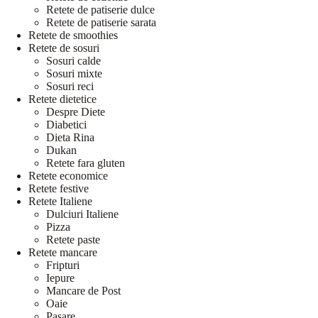
Retete de patiserie dulce
Retete de patiserie sarata
Retete de smoothies
Retete de sosuri
Sosuri calde
Sosuri mixte
Sosuri reci
Retete dietetice
Despre Diete
Diabetici
Dieta Rina
Dukan
Retete fara gluten
Retete economice
Retete festive
Retete Italiene
Dulciuri Italiene
Pizza
Retete paste
Retete mancare
Fripturi
Iepure
Mancare de Post
Oaie
Pasare