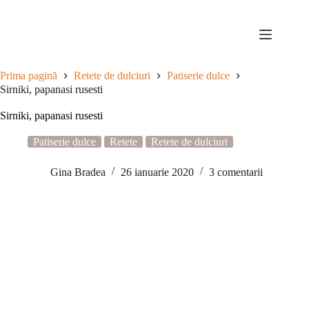
Sari
la
conținut
Prima pagină
Retete de dulciuri
Patiserie dulce
Sirniki, papanasi rusesti
Sirniki, papanasi rusesti
Patiserie dulce
Retete
Retete de dulciuri
Gina Bradea
26 ianuarie 2020
3 comentarii