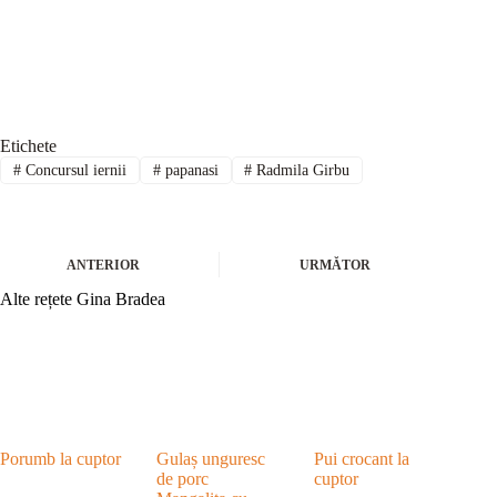
Etichete
#
Concursul iernii
#
papanasi
#
Radmila Girbu
ANTERIOR
URMĂTOR
Alte rețete Gina Bradea
Porumb la cuptor
Gulaș unguresc
Pui crocant la
de porc
cuptor