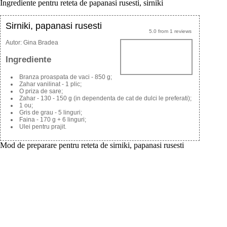
Ingrediente pentru reteta de papanasi rusesti, sirniki
Sirniki, papanasi rusesti
5.0
from
1
reviews
Autor:
Gina Bradea
Ingrediente
Branza proaspata de vaci - 850 g;
Zahar vanilinat - 1 plic;
O priza de sare;
Zahar - 130 - 150 g (in dependenta de cat de dulci le preferati);
1 ou;
Gris de grau - 5 linguri;
Faina - 170 g + 6 linguri;
Ulei pentru prajit.
Mod de preparare pentru reteta de sirniki, papanasi rusesti