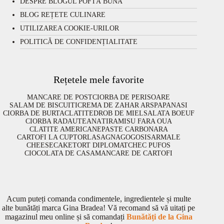
DESPRE BLOGUL POFTĂ BUNĂ
BLOG REȚETE CULINARE
UTILIZAREA COOKIE-URILOR
POLITICĂ DE CONFIDENȚIALITATE
Rețetele mele favorite
MANCARE DE POST
CIORBA DE PERISOARE
SALAM DE BISCUITI
CREMA DE ZAHAR ARS
PAPANASI
CIORBA DE BURTA
CLATITE
DROB DE MIEL
SALATA BOEUF
CIORBA RADAUTEANA
TIRAMISU FARA OUA
CLATITE AMERICANE
PASTE CARBONARA
CARTOFI LA CUPTOR
LASAGNA
GOGOSI
SARMALE
CHEESECAKE
TORT DIPLOMAT
CHEC PUFOS
CIOCOLATA DE CASA
MANCARE DE CARTOFI
Acum puteți comanda condimentele, ingredientele și multe
alte bunătăți marca Gina Bradea! Vă recomand să vă uitați pe
magazinul meu online și să comandați
Bunătăți de la Gina