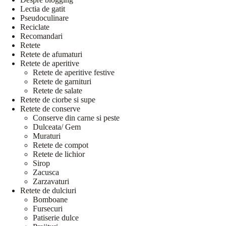
Lectia de gatit
Pseudoculinare
Reciclate
Recomandari
Retete
Retete de afumaturi
Retete de aperitive
Retete de aperitive festive
Retete de garnituri
Retete de salate
Retete de ciorbe si supe
Retete de conserve
Conserve din carne si peste
Dulceata/ Gem
Muraturi
Retete de compot
Retete de lichior
Sirop
Zacusca
Zarzavaturi
Retete de dulciuri
Bomboane
Fursecuri
Patiserie dulce