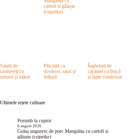
Mangalița cu
cartofi și găluște
(csipetke)
Salată de
Plăcintă cu
Înghețată de
castraveți cu
dovlecei, iaurt și
caramel cu frișcă
usturoi și mărar
brânză
și lapte condensat
Ultimele rețete culinare
Porumb la cuptor
6 august 2026
Gulaș unguresc de porc Mangalița cu cartofi și
găluște (csipetke)