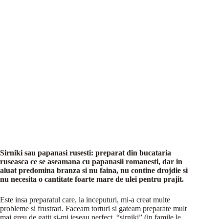
Sirniki sau papanasi rusesti: preparat din bucataria
ruseasca ce se aseamana cu papanasii romanesti, dar in
aluat predomina branza si nu faina, nu contine drojdie si
nu necesita o cantitate foarte mare de ulei pentru prajit.
Este insa preparatul care, la inceputuri, mi-a creat multe
probleme si frustrari. Faceam torturi si gateam preparate mult
mai greu de gatit si-mi ieseau perfect, “sirniki” (in famile le