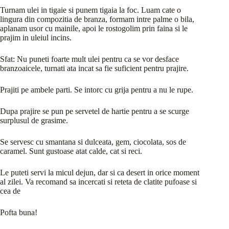
Turnam ulei in tigaie si punem tigaia la foc. Luam cate o
lingura din compozitia de branza, formam intre palme o bila,
aplanam usor cu mainile, apoi le rostogolim prin faina si le
prajim in uleiul incins.
Sfat: Nu puneti foarte mult ulei pentru ca se vor desface
branzoaicele, turnati ata incat sa fie suficient pentru prajire.
Prajiti pe ambele parti. Se intorc cu grija pentru a nu le rupe.
Dupa prajire se pun pe servetel de hartie pentru a se scurge
surplusul de grasime.
Se servesc cu smantana si dulceata, gem, ciocolata, sos de
caramel. Sunt gustoase atat calde, cat si reci.
Le puteti servi la micul dejun, dar si ca desert in orice moment
al zilei. Va recomand sa incercati si reteta de clatite pufoase si
cea de
Pofta buna!