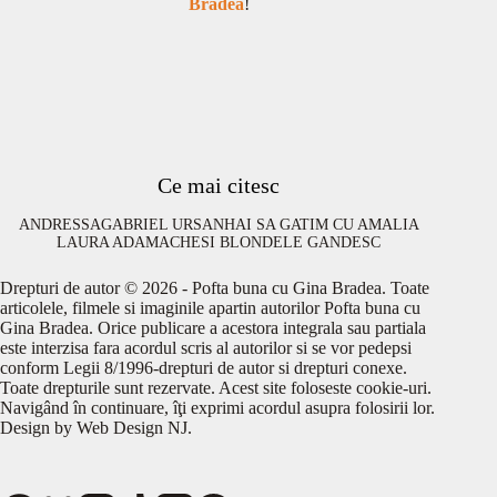
Bradea
!
Ce mai citesc
ANDRESSA
GABRIEL URSAN
HAI SA GATIM CU AMALIA
LAURA ADAMACHE
SI BLONDELE GANDESC
Drepturi de autor © 2026 - Pofta buna cu Gina Bradea. Toate
articolele, filmele si imaginile apartin autorilor Pofta buna cu
Gina Bradea. Orice publicare a acestora integrala sau partiala
este interzisa fara acordul scris al autorilor si se vor pedepsi
conform Legii 8/1996-drepturi de autor si drepturi conexe.
Toate drepturile sunt rezervate. Acest site foloseste cookie-uri.
Navigând în continuare, îţi exprimi acordul asupra folosirii lor.
Design by
Web Design NJ
.