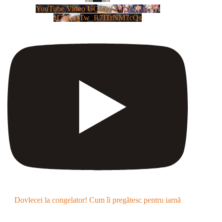
YouTube Video UCm5llXSLY4CyCX-
zC8XosTw_R7ITrNM7cQs
Dovlecei la congelator! Cum îi pregătesc pentru iarnă