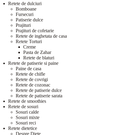
Retete de dulciuri
Bomboane
Fursecuri
Patiserie dulce
Prajituri
Prajituri de cofetarie
Retete de inghetata de casa
Retete Torturi
Creme
Pasta de Zahar
Retete de blaturi
Retete de patiserie si paine
Paine de casa
Retete de chifle
Retete de covrigi
Retete de cozonac
Retete de patiserie dulce
Retete de patiserie sarata
Retete de smoothies
Retete de sosuri
Sosuri calde
Sosuri mixte
Sosuri reci
Retete dietetice
Despre Diete