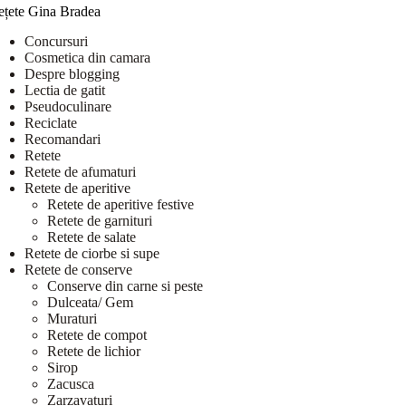
ețete Gina Bradea
Concursuri
Cosmetica din camara
Despre blogging
Lectia de gatit
Pseudoculinare
Reciclate
Recomandari
Retete
Retete de afumaturi
Retete de aperitive
Retete de aperitive festive
Retete de garnituri
Retete de salate
Retete de ciorbe si supe
Retete de conserve
Conserve din carne si peste
Dulceata/ Gem
Muraturi
Retete de compot
Retete de lichior
Sirop
Zacusca
Zarzavaturi