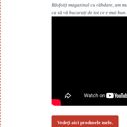
Răsfoiți magazinul cu răbdare, am mul
ca să vă bucurați de tot ce e mai bun.
Vedeți aici produsele mele.