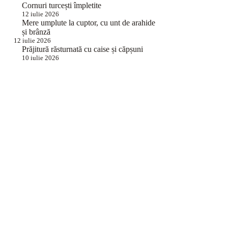
Cornuri turcești împletite
12 iulie 2026
Mere umplute la cuptor, cu unt de arahide
și brânză
12 iulie 2026
Prăjitură răsturnată cu caise și căpșuni
10 iulie 2026