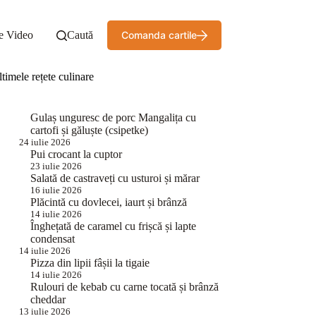
e Video
Caută
Comanda cartile
timele rețete culinare
Gulaș unguresc de porc Mangalița cu
cartofi și găluște (csipetke)
24 iulie 2026
Pui crocant la cuptor
23 iulie 2026
Salată de castraveți cu usturoi și mărar
16 iulie 2026
Plăcintă cu dovlecei, iaurt și brânză
14 iulie 2026
Înghețată de caramel cu frișcă și lapte
condensat
14 iulie 2026
Pizza din lipii fâșii la tigaie
14 iulie 2026
Rulouri de kebab cu carne tocată și brânză
cheddar
13 iulie 2026