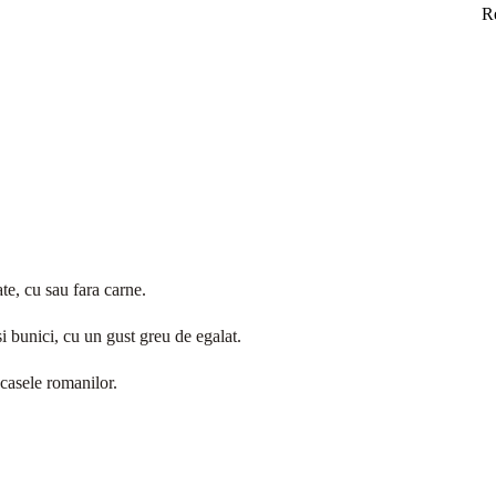
R
e, cu sau fara carne.
i bunici, cu un gust greu de egalat.
 casele romanilor.