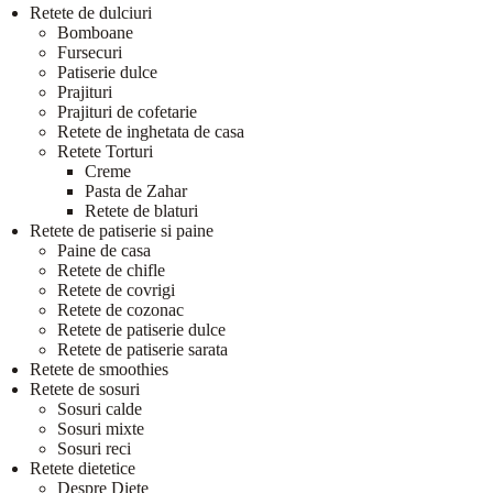
Retete de dulciuri
Bomboane
Fursecuri
Patiserie dulce
Prajituri
Prajituri de cofetarie
Retete de inghetata de casa
Retete Torturi
Creme
Pasta de Zahar
Retete de blaturi
Retete de patiserie si paine
Paine de casa
Retete de chifle
Retete de covrigi
Retete de cozonac
Retete de patiserie dulce
Retete de patiserie sarata
Retete de smoothies
Retete de sosuri
Sosuri calde
Sosuri mixte
Sosuri reci
Retete dietetice
Despre Diete