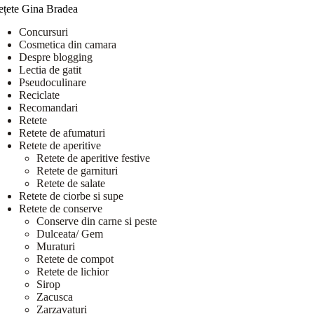
ețete Gina Bradea
Concursuri
Cosmetica din camara
Despre blogging
Lectia de gatit
Pseudoculinare
Reciclate
Recomandari
Retete
Retete de afumaturi
Retete de aperitive
Retete de aperitive festive
Retete de garnituri
Retete de salate
Retete de ciorbe si supe
Retete de conserve
Conserve din carne si peste
Dulceata/ Gem
Muraturi
Retete de compot
Retete de lichior
Sirop
Zacusca
Zarzavaturi