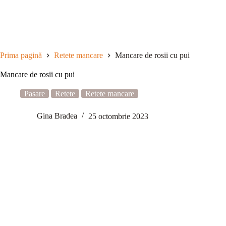
Sari
la
conținut
Prima pagină
Retete mancare
Mancare de rosii cu pui
Mancare de rosii cu pui
Pasare
Retete
Retete mancare
Gina Bradea
25 octombrie 2023