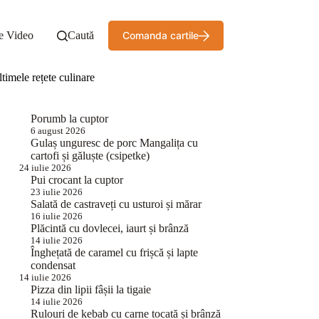
e Video
Caută
Comanda cartile
timele rețete culinare
Porumb la cuptor
6 august 2026
Gulaș unguresc de porc Mangalița cu
cartofi și găluște (csipetke)
24 iulie 2026
Pui crocant la cuptor
23 iulie 2026
Salată de castraveți cu usturoi și mărar
16 iulie 2026
Plăcintă cu dovlecei, iaurt și brânză
14 iulie 2026
Înghețată de caramel cu frișcă și lapte
condensat
14 iulie 2026
Pizza din lipii fâșii la tigaie
14 iulie 2026
Rulouri de kebab cu carne tocată și brânză