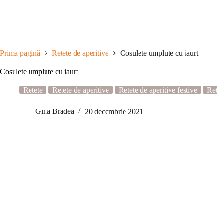
Sari
la
conținut
Prima pagină
Retete de aperitive
Cosulete umplute cu iaurt
Cosulete umplute cu iaurt
Retete
Retete de aperitive
Retete de aperitive festive
Ret
Gina Bradea
20 decembrie 2021