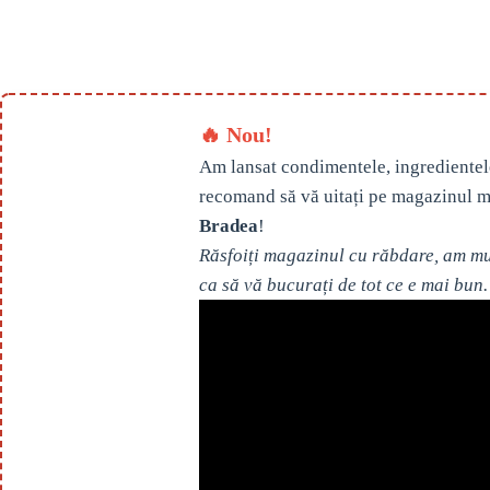
🔥 Nou!
Am lansat condimentele, ingredientel
recomand să vă uitați pe magazinul m
Bradea
!
Răsfoiți magazinul cu răbdare, am mul
ca să vă bucurați de tot ce e mai bun.