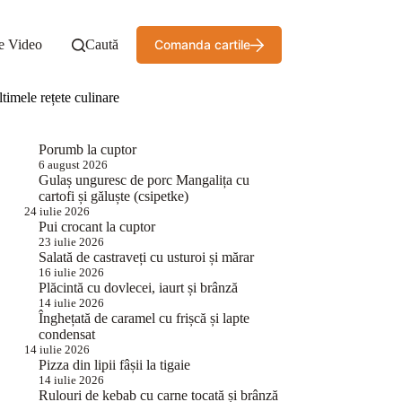
e Video
Caută
Comanda cartile
timele rețete culinare
Porumb la cuptor
6 august 2026
Gulaș unguresc de porc Mangalița cu
cartofi și găluște (csipetke)
24 iulie 2026
Pui crocant la cuptor
23 iulie 2026
Salată de castraveți cu usturoi și mărar
16 iulie 2026
Plăcintă cu dovlecei, iaurt și brânză
14 iulie 2026
Înghețată de caramel cu frișcă și lapte
condensat
14 iulie 2026
Pizza din lipii fâșii la tigaie
14 iulie 2026
Rulouri de kebab cu carne tocată și brânză