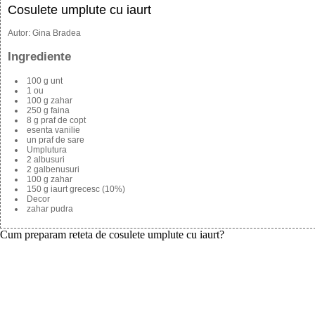
Cosulete umplute cu iaurt
Autor:
Gina Bradea
Ingrediente
100 g unt
1 ou
100 g zahar
250 g faina
8 g praf de copt
esenta vanilie
un praf de sare
Umplutura
2 albusuri
2 galbenusuri
100 g zahar
150 g iaurt grecesc (10%)
Decor
zahar pudra
Cum preparam reteta de cosulete umplute cu iaurt?