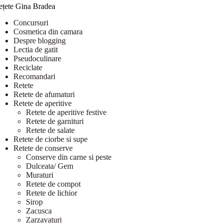
ețete Gina Bradea
Concursuri
Cosmetica din camara
Despre blogging
Lectia de gatit
Pseudoculinare
Reciclate
Recomandari
Retete
Retete de afumaturi
Retete de aperitive
Retete de aperitive festive
Retete de garnituri
Retete de salate
Retete de ciorbe si supe
Retete de conserve
Conserve din carne si peste
Dulceata/ Gem
Muraturi
Retete de compot
Retete de lichior
Sirop
Zacusca
Zarzavaturi