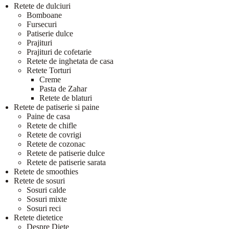
Retete de dulciuri
Bomboane
Fursecuri
Patiserie dulce
Prajituri
Prajituri de cofetarie
Retete de inghetata de casa
Retete Torturi
Creme
Pasta de Zahar
Retete de blaturi
Retete de patiserie si paine
Paine de casa
Retete de chifle
Retete de covrigi
Retete de cozonac
Retete de patiserie dulce
Retete de patiserie sarata
Retete de smoothies
Retete de sosuri
Sosuri calde
Sosuri mixte
Sosuri reci
Retete dietetice
Despre Diete