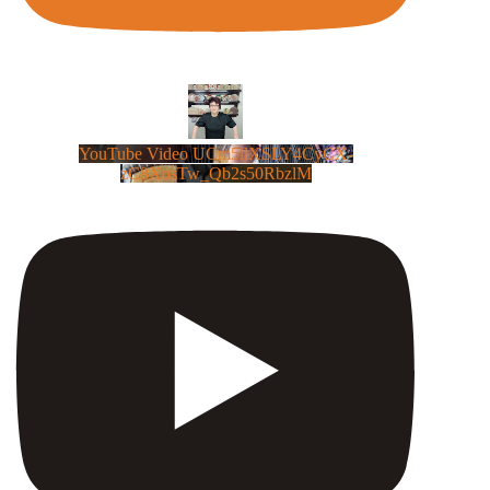
YouTube Video UCm5llXSLY4CyCX-
zC8XosTw_Qb2s50RbzlM