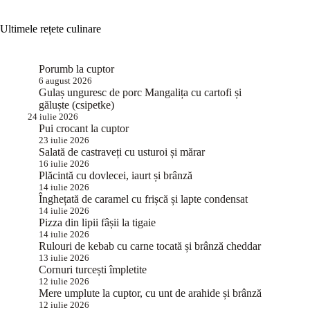
Ultimele rețete culinare
Porumb la cuptor
6 august 2026
Gulaș unguresc de porc Mangalița cu cartofi și
găluște (csipetke)
24 iulie 2026
Pui crocant la cuptor
23 iulie 2026
Salată de castraveți cu usturoi și mărar
16 iulie 2026
Plăcintă cu dovlecei, iaurt și brânză
14 iulie 2026
Înghețată de caramel cu frișcă și lapte condensat
14 iulie 2026
Pizza din lipii fâșii la tigaie
14 iulie 2026
Rulouri de kebab cu carne tocată și brânză cheddar
13 iulie 2026
Cornuri turcești împletite
12 iulie 2026
Mere umplute la cuptor, cu unt de arahide și brânză
12 iulie 2026