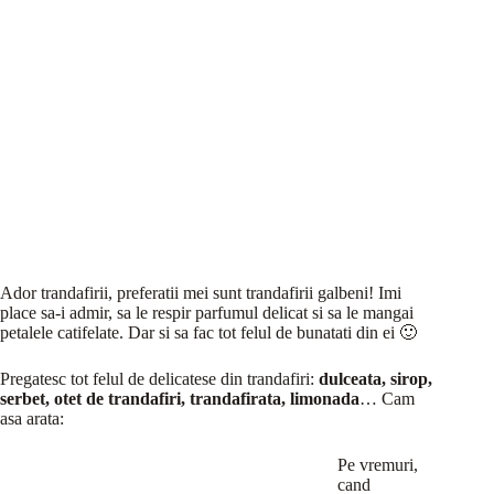
Ador trandafirii, preferatii mei sunt trandafirii galbeni! Imi
place sa-i admir, sa le respir parfumul delicat si sa le mangai
petalele catifelate. Dar si sa fac tot felul de bunatati din ei 🙂
Pregatesc tot felul de delicatese din trandafiri:
dulceata, sirop,
serbet, otet de trandafiri, trandafirata, limonada
… Cam
asa arata:
Pe vremuri,
cand