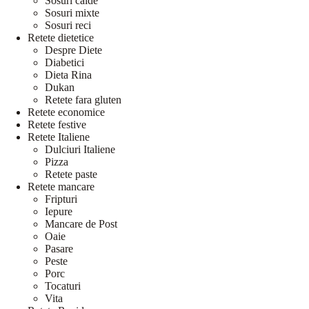
Sosuri calde
Sosuri mixte
Sosuri reci
Retete dietetice
Despre Diete
Diabetici
Dieta Rina
Dukan
Retete fara gluten
Retete economice
Retete festive
Retete Italiene
Dulciuri Italiene
Pizza
Retete paste
Retete mancare
Fripturi
Iepure
Mancare de Post
Oaie
Pasare
Peste
Porc
Tocaturi
Vita