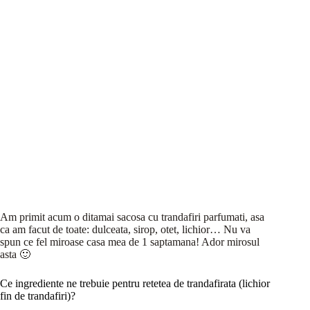
Am primit acum o ditamai sacosa cu trandafiri parfumati, asa
ca am facut de toate: dulceata, sirop, otet, lichior… Nu va
spun ce fel miroase casa mea de 1 saptamana! Ador mirosul
asta 🙂
Ce ingrediente ne trebuie pentru retetea de trandafirata (lichior
fin de trandafiri)?