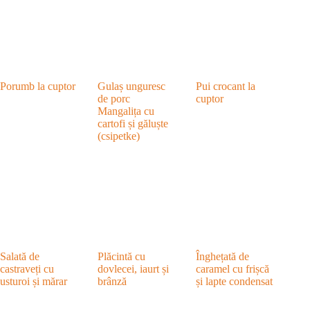
Porumb la cuptor
Gulaș unguresc
Pui crocant la
de porc
cuptor
Mangalița cu
cartofi și găluște
(csipetke)
Salată de
Plăcintă cu
Înghețată de
castraveți cu
dovlecei, iaurt și
caramel cu frișcă
usturoi și mărar
brânză
și lapte condensat