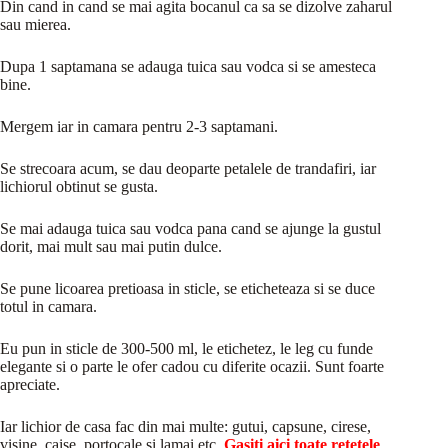
Din cand in cand se mai agita bocanul ca sa se dizolve zaharul
sau mierea.
Dupa 1 saptamana se adauga tuica sau vodca si se amesteca
bine.
Mergem iar in camara pentru 2-3 saptamani.
Se strecoara acum, se dau deoparte petalele de trandafiri, iar
lichiorul obtinut se gusta.
Se mai adauga tuica sau vodca pana cand se ajunge la gustul
dorit, mai mult sau mai putin dulce.
Se pune licoarea pretioasa in sticle, se eticheteaza si se duce
totul in camara.
Eu pun in sticle de 300-500 ml, le etichetez, le leg cu funde
elegante si o parte le ofer cadou cu diferite ocazii. Sunt foarte
apreciate.
Iar lichior de casa fac din mai multe: gutui, capsune, cirese,
visine, caise, portocale si lamai etc.
Gasiti aici toate retetele