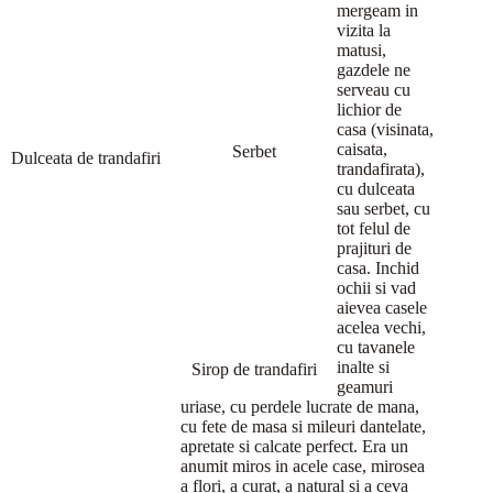
mergeam in
vizita la
matusi,
gazdele ne
serveau cu
lichior de
casa (visinata,
caisata,
Serbet
Dulceata de trandafiri
trandafirata),
cu dulceata
sau serbet, cu
tot felul de
prajituri de
casa. Inchid
ochii si vad
aievea casele
acelea vechi,
cu tavanele
inalte si
Sirop de trandafiri
geamuri
uriase, cu perdele lucrate de mana,
cu fete de masa si mileuri dantelate,
apretate si calcate perfect. Era un
anumit miros in acele case, mirosea
a flori, a curat, a natural si a ceva