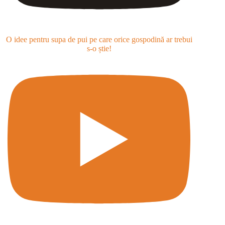
O idee pentru supa de pui pe care orice gospodină ar trebui
s-o știe!