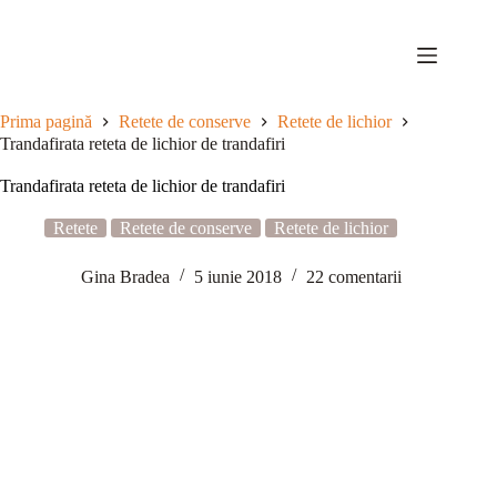
Sari
la
conținut
Prima pagină
Retete de conserve
Retete de lichior
Trandafirata reteta de lichior de trandafiri
Trandafirata reteta de lichior de trandafiri
Retete
Retete de conserve
Retete de lichior
Gina Bradea
5 iunie 2018
22 comentarii