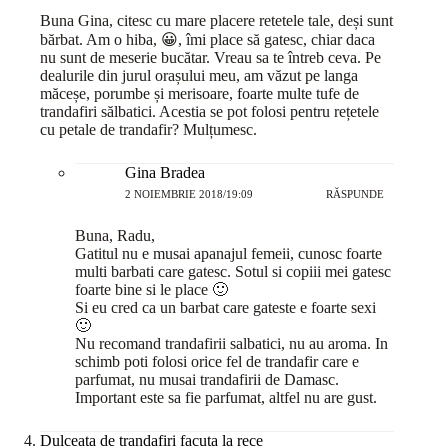
Buna Gina, citesc cu mare placere retetele tale, deși sunt
bărbat. Am o hiba, 😀, îmi place să gatesc, chiar daca
nu sunt de meserie bucătar. Vreau sa te întreb ceva. Pe
dealurile din jurul orașului meu, am văzut pe langa
măceșe, porumbe și merisoare, foarte multe tufe de
trandafiri sălbatici. Acestia se pot folosi pentru rețetele
cu petale de trandafir? Mulțumesc.
Gina Bradea
2 NOIEMBRIE 2018/19:09
RĂSPUNDE
Buna, Radu,
Gatitul nu e musai apanajul femeii, cunosc foarte
multi barbati care gatesc. Sotul si copiii mei gatesc
foarte bine si le place 🙂
Si eu cred ca un barbat care gateste e foarte sexi
🙂
Nu recomand trandafirii salbatici, nu au aroma. In
schimb poti folosi orice fel de trandafir care e
parfumat, nu musai trandafirii de Damasc.
Important este sa fie parfumat, altfel nu are gust.
Dulceata de trandafiri facuta la rece