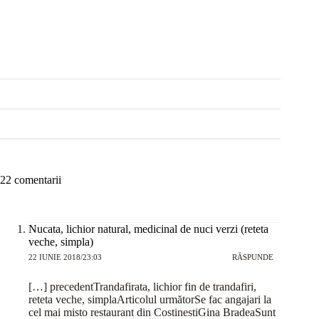
22 comentarii
Nucata, lichior natural, medicinal de nuci verzi (reteta
veche, simpla)
22 IUNIE 2018/23:03
RĂSPUNDE
[…] precedentTrandafirata, lichior fin de trandafiri,
reteta veche, simplaArticolul următorSe fac angajari la
cel mai misto restaurant din CostinestiGina BradeaSunt