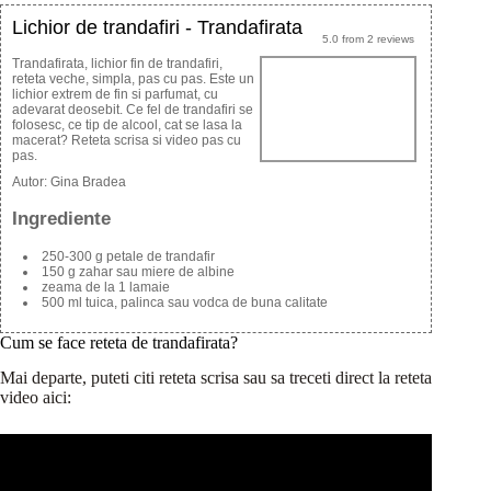
Lichior de trandafiri - Trandafirata
5.0
from
2
reviews
Trandafirata, lichior fin de trandafiri,
reteta veche, simpla, pas cu pas. Este un
lichior extrem de fin si parfumat, cu
adevarat deosebit. Ce fel de trandafiri se
folosesc, ce tip de alcool, cat se lasa la
macerat? Reteta scrisa si video pas cu
pas.
Autor:
Gina Bradea
Ingrediente
250-300 g petale de trandafir
150 g zahar sau miere de albine
zeama de la 1 lamaie
500 ml tuica, palinca sau vodca de buna calitate
Cum se face reteta de trandafirata?
Mai departe, puteti citi reteta scrisa sau sa treceti direct la reteta
video aici: