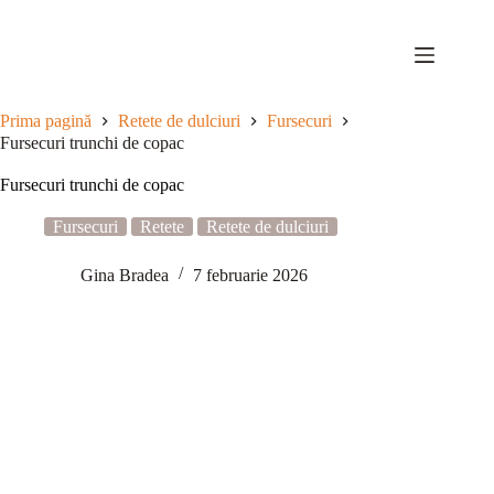
Sari
la
conținut
Prima pagină
Retete de dulciuri
Fursecuri
Fursecuri trunchi de copac
Fursecuri trunchi de copac
Fursecuri
Retete
Retete de dulciuri
Gina Bradea
7 februarie 2026