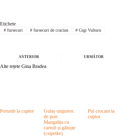
Etichete
#
fursecuri
#
fursecuri de craciun
#
Gigi Vulturu
ANTERIOR
URMĂTOR
Alte rețete Gina Bradea
Porumb la cuptor
Gulaș unguresc
Pui crocant la
de porc
cuptor
Mangalița cu
cartofi și găluște
(csipetke)