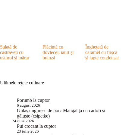
Salată de
Plăcintă cu
Înghețată de
castraveți cu
dovlecei, iaurt și
caramel cu frișcă
usturoi și mărar
brânză
și lapte condensat
Ultimele rețete culinare
Porumb la cuptor
6 august 2026
Gulaș unguresc de porc Mangalița cu cartofi și
găluște (csipetke)
24 iulie 2026
Pui crocant la cuptor
23 iulie 2026