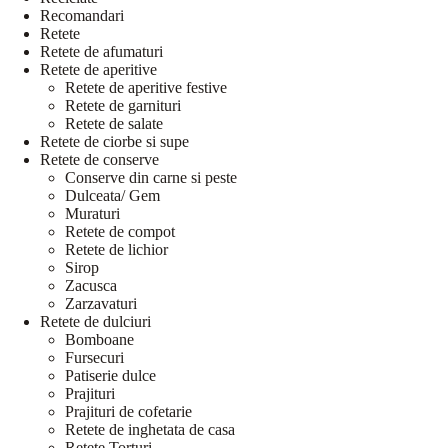
Recomandari
Retete
Retete de afumaturi
Retete de aperitive
Retete de aperitive festive
Retete de garnituri
Retete de salate
Retete de ciorbe si supe
Retete de conserve
Conserve din carne si peste
Dulceata/ Gem
Muraturi
Retete de compot
Retete de lichior
Sirop
Zacusca
Zarzavaturi
Retete de dulciuri
Bomboane
Fursecuri
Patiserie dulce
Prajituri
Prajituri de cofetarie
Retete de inghetata de casa
Retete Torturi