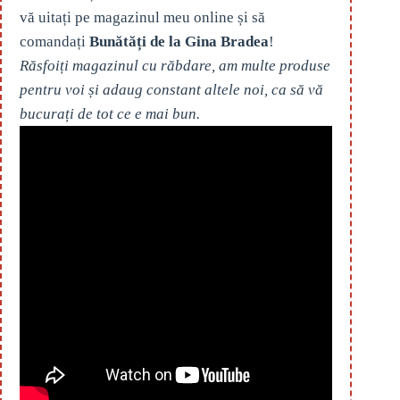
vă uitați pe magazinul meu online și să
comandați
Bunătăți de la Gina Bradea
!
Răsfoiți magazinul cu răbdare, am multe produse
pentru voi și adaug constant altele noi, ca să vă
bucurați de tot ce e mai bun.