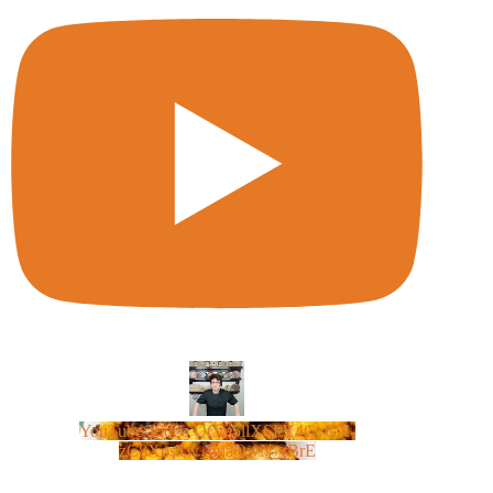
YouTube Video UCm5llXSLY4CyCX-
zC8XosTw_huaQwN_rBrE