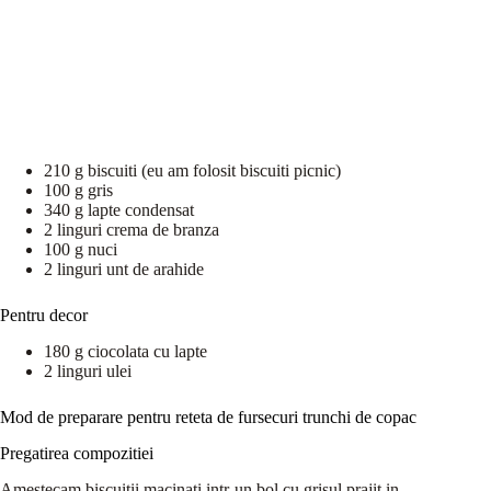
210 g biscuiti (eu am folosit biscuiti picnic)
100 g gris
340 g lapte condensat
2 linguri crema de branza
100 g nuci
2 linguri unt de arahide
Pentru decor
180 g ciocolata cu lapte
2 linguri ulei
Mod de preparare pentru reteta de fursecuri trunchi de copac
Pregatirea compozitiei
Amestecam biscuitii macinati intr-un bol cu grisul prajit in