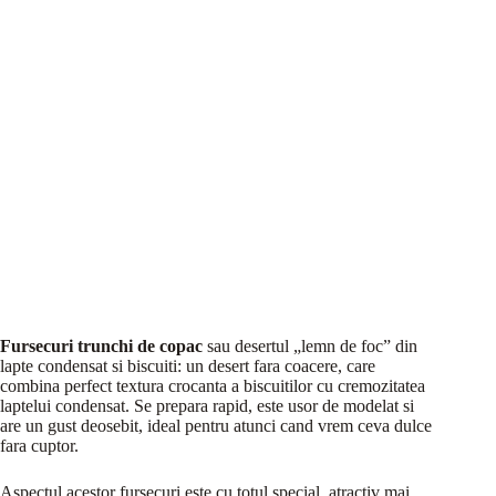
Fursecuri trunchi de copac
sau desertul „lemn de foc” din
lapte condensat si biscuiti: un desert fara coacere, care
combina perfect textura crocanta a biscuitilor cu cremozitatea
laptelui condensat. Se prepara rapid, este usor de modelat si
are un gust deosebit, ideal pentru atunci cand vrem ceva dulce
fara cuptor.
Aspectul acestor fursecuri este cu totul special, atractiv mai