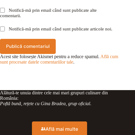
Notifică-mă prin email când sunt publicate alte
comentarii.
Notifică-mă prin email când sunt publicate articole noi.
Publică comentariul
Acest site folosește Akismet pentru a reduce spamul.
Află cum
sunt procesate datele comentariilor tale
.
Alătură-te unuia dintre cele mai mari grupuri culinare din
România:
Poftă bună, rețete cu Gina Bradea, grup oficial
.
Află mai multe