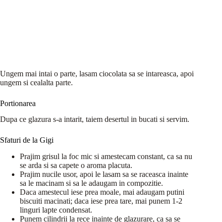
Ungem mai intai o parte, lasam ciocolata sa se intareasca, apoi
ungem si cealalta parte.
Portionarea
Dupa ce glazura s-a intarit, taiem desertul in bucati si servim.
Sfaturi de la Gigi
Prajim grisul la foc mic si amestecam constant, ca sa nu
se arda si sa capete o aroma placuta.
Prajim nucile usor, apoi le lasam sa se raceasca inainte
sa le macinam si sa le adaugam in compozitie.
Daca amestecul iese prea moale, mai adaugam putini
biscuiti macinati; daca iese prea tare, mai punem 1-2
linguri lapte condensat.
Punem cilindrii la rece inainte de glazurare, ca sa se