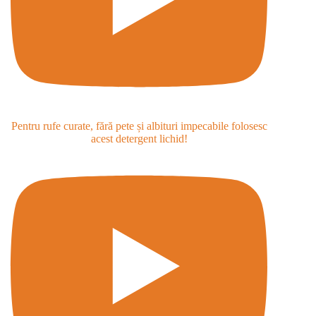
Pentru rufe curate, fără pete și albituri impecabile folosesc
acest detergent lichid!