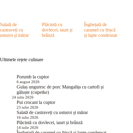
Salată de
Plăcintă cu
Înghețată de
castraveți cu
dovlecei, iaurt și
caramel cu frișcă
usturoi și mărar
brânză
și lapte condensat
Ultimele rețete culinare
Porumb la cuptor
6 august 2026
Gulaș unguresc de porc Mangalița cu cartofi și
găluște (csipetke)
24 iulie 2026
Pui crocant la cuptor
23 iulie 2026
Salată de castraveți cu usturoi și mărar
16 iulie 2026
Plăcintă cu dovlecei, iaurt și brânză
14 iulie 2026
Înghețată de caramel cu frișcă și lapte condensat