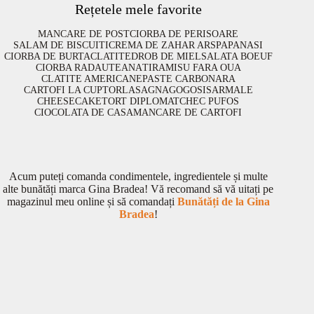
Rețetele mele favorite
MANCARE DE POST
CIORBA DE PERISOARE
SALAM DE BISCUITI
CREMA DE ZAHAR ARS
PAPANASI
CIORBA DE BURTA
CLATITE
DROB DE MIEL
SALATA BOEUF
CIORBA RADAUTEANA
TIRAMISU FARA OUA
CLATITE AMERICANE
PASTE CARBONARA
CARTOFI LA CUPTOR
LASAGNA
GOGOSI
SARMALE
CHEESECAKE
TORT DIPLOMAT
CHEC PUFOS
CIOCOLATA DE CASA
MANCARE DE CARTOFI
Acum puteți comanda condimentele, ingredientele și multe
alte bunătăți marca Gina Bradea! Vă recomand să vă uitați pe
magazinul meu online și să comandați
Bunătăți de la Gina
Bradea
!