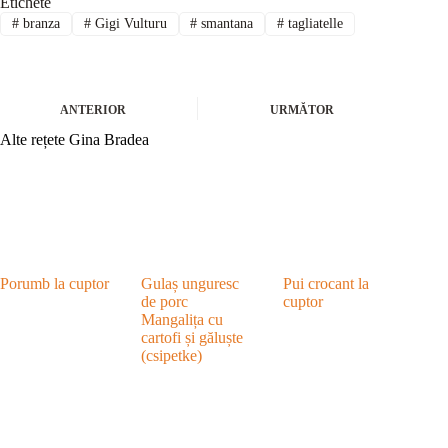
Etichete
#
branza
#
Gigi Vulturu
#
smantana
#
tagliatelle
ANTERIOR
URMĂTOR
Alte rețete Gina Bradea
Porumb la cuptor
Gulaș unguresc
Pui crocant la
de porc
cuptor
Mangalița cu
cartofi și găluște
(csipetke)