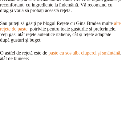
reconfortant, cu ingrediente la îndemână. Vă recomand cu
drag și vouă să probați această rețetă.
Sau puteți să găsiți pe blogul Rețete cu Gina Bradea multe
alte
rețete de paste
, potrivite pentru toate gusturile și preferințele.
Veți găsi atât rețete autentice italiene, cât și rețete adaptate
după gusturi și buget.
O astfel de rețetă este de
paste cu sos alb, ciuperci și smântână
,
atât de buneee: