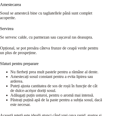
Amestecarea
Sosul se amestecă bine cu tagliatellele până sunt complet
acoperite.
Servirea
Se servesc calde, cu parmezan sau cașcaval ras deasupra.
Opțional, se pot presăra câteva frunze de ceapă verde pentru
un plus de prospețime.
Sfaturi pentru preparare
Nu fierbeți prea mult pastele pentru a rămâne al dente.
Amestecați sosul constant pentru a evita lipirea sau
arderea.
Puteți ajusta cantitatea de sos de roșii în funcție de cât
de dulce-acrișor doriți sosul.
Adăugați puțin usturoi, pentru o aromă mai intensă.
Păstrați puțină apă de la paste pentru a subția sosul, dacă
este necesar.
Această rețetă este ideală atunci când vrei ceva rapid, gustos și