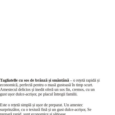
Tagliatelle cu sos de brânză și smântână
– o rețetă rapidă și
economică, perfectă pentru o masă gustoasă în timp scurt.
Amestecul delicios și inedit oferă un sos fin, cremos, cu un
gust ușor dulce-acrișor, pe placul întregii familii.
Este o rețetă simplă și ușor de preparat. Un amestec
surprinzător, cu o textură fină și un gust dulce-acrișor, Se
prepară rapid, sunt economice și sățioase.