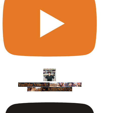
YouTube Video UCm5llXSLY4CyCX-
zC8XosTw_R7ITrNM7cQs