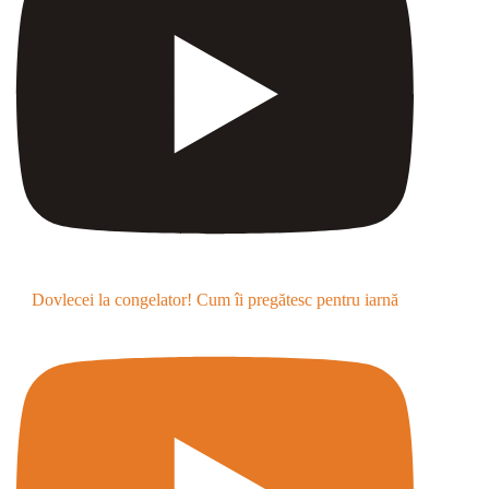
Dovlecei la congelator! Cum îi pregătesc pentru iarnă