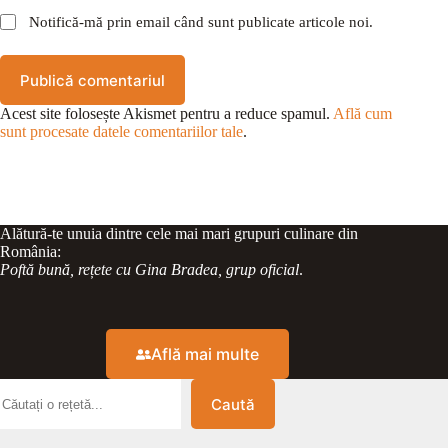
Notifică-mă prin email când sunt publicate articole noi.
Publică comentariul
Acest site folosește Akismet pentru a reduce spamul.
Află cum
sunt procesate datele comentariilor tale
.
Alătură-te unuia dintre cele mai mari grupuri culinare din
România:
Poftă bună, rețete cu Gina Bradea, grup oficial
.
Află mai multe
Caută