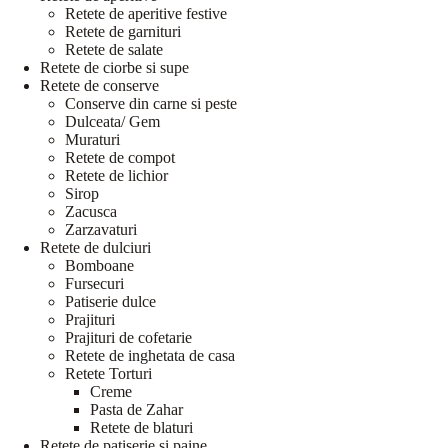
Retete de aperitive festive
Retete de garnituri
Retete de salate
Retete de ciorbe si supe
Retete de conserve
Conserve din carne si peste
Dulceata/ Gem
Muraturi
Retete de compot
Retete de lichior
Sirop
Zacusca
Zarzavaturi
Retete de dulciuri
Bomboane
Fursecuri
Patiserie dulce
Prajituri
Prajituri de cofetarie
Retete de inghetata de casa
Retete Torturi
Creme
Pasta de Zahar
Retete de blaturi
Retete de patiserie si paine