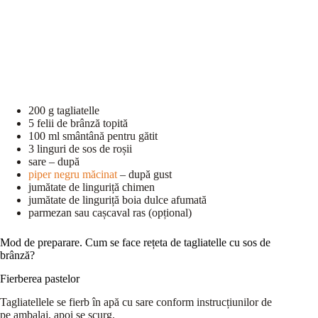
200 g tagliatelle
5 felii de brânză topită
100 ml smântână pentru gătit
3 linguri de sos de roșii
sare – după
piper negru măcinat
– după gust
jumătate de linguriță chimen
jumătate de linguriță boia dulce afumată
parmezan sau cașcaval ras (opțional)
Mod de preparare. Cum se face rețeta de tagliatelle cu sos de
brânză?
Fierberea pastelor
Tagliatellele se fierb în apă cu sare conform instrucțiunilor de
pe ambalaj, apoi se scurg.