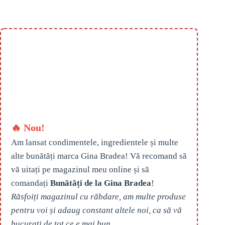
🔥 Nou!
Am lansat condimentele, ingredientele și multe
alte bunătăți marca Gina Bradea! Vă recomand să
vă uitați pe magazinul meu online și să
comandați
Bunătăți de la Gina Bradea
!
Răsfoiți magazinul cu răbdare, am multe produse
pentru voi și adaug constant altele noi, ca să vă
bucurați de tot ce e mai bun.