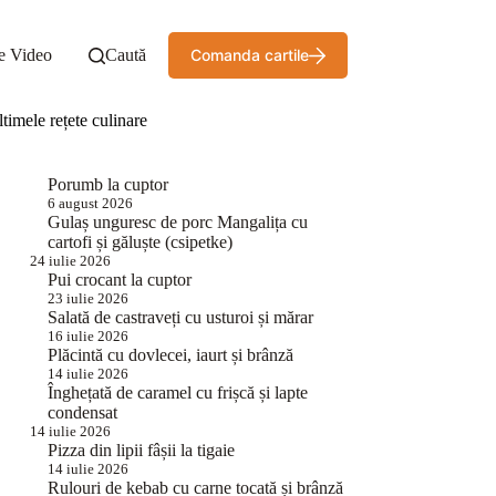
e Video
Caută
Comanda cartile
timele rețete culinare
Porumb la cuptor
6 august 2026
Gulaș unguresc de porc Mangalița cu
cartofi și găluște (csipetke)
24 iulie 2026
Pui crocant la cuptor
23 iulie 2026
Salată de castraveți cu usturoi și mărar
16 iulie 2026
Plăcintă cu dovlecei, iaurt și brânză
14 iulie 2026
Înghețată de caramel cu frișcă și lapte
condensat
14 iulie 2026
Pizza din lipii fâșii la tigaie
14 iulie 2026
Rulouri de kebab cu carne tocată și brânză