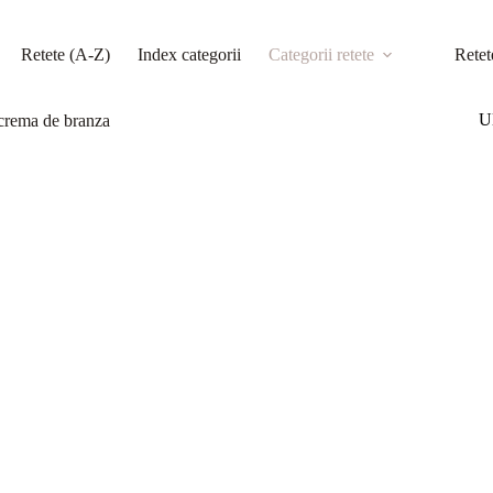
Retete (A-Z)
Index categorii
Categorii retete
Retet
Ul
i crema de branza