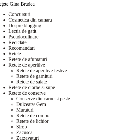
ețete Gina Bradea
Concursuri
Cosmetica din camara
Despre blogging
Lectia de gatit
Pseudoculinare
Reciclate
Recomandari
Retete
Retete de afumaturi
Retete de aperitive
Retete de aperitive festive
Retete de garnituri
Retete de salate
Retete de ciorbe si supe
Retete de conserve
Conserve din carne si peste
Dulceata/ Gem
Muraturi
Retete de compot
Retete de lichior
Sirop
Zacusca
Zarzavaturi