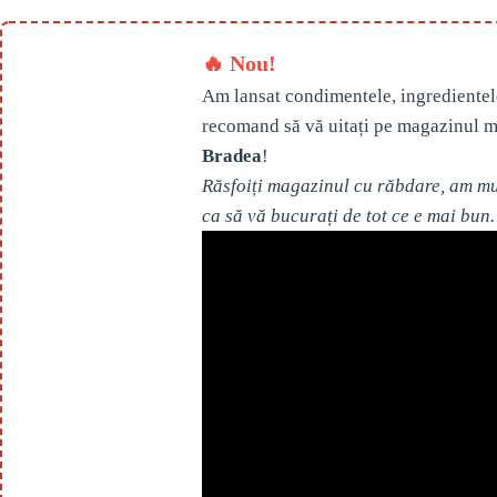
🔥 Nou!
Am lansat condimentele, ingredientel
recomand să vă uitați pe magazinul m
Bradea
!
Răsfoiți magazinul cu răbdare, am mul
ca să vă bucurați de tot ce e mai bun.