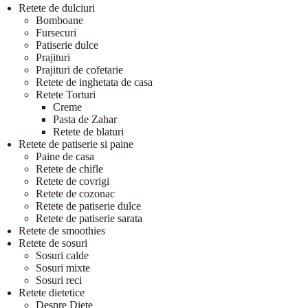
Retete de dulciuri
Bomboane
Fursecuri
Patiserie dulce
Prajituri
Prajituri de cofetarie
Retete de inghetata de casa
Retete Torturi
Creme
Pasta de Zahar
Retete de blaturi
Retete de patiserie si paine
Paine de casa
Retete de chifle
Retete de covrigi
Retete de cozonac
Retete de patiserie dulce
Retete de patiserie sarata
Retete de smoothies
Retete de sosuri
Sosuri calde
Sosuri mixte
Sosuri reci
Retete dietetice
Despre Diete