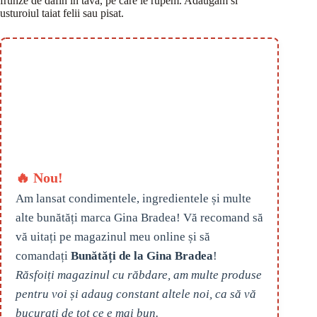
frunze de dafin in tava, pe care le rupem. Adaugam si
usturoiul taiat felii sau pisat.
🔥 Nou!
Am lansat condimentele, ingredientele și multe
alte bunătăți marca Gina Bradea! Vă recomand să
vă uitați pe magazinul meu online și să
comandați
Bunătăți de la Gina Bradea
!
Răsfoiți magazinul cu răbdare, am multe produse
pentru voi și adaug constant altele noi, ca să vă
bucurați de tot ce e mai bun.