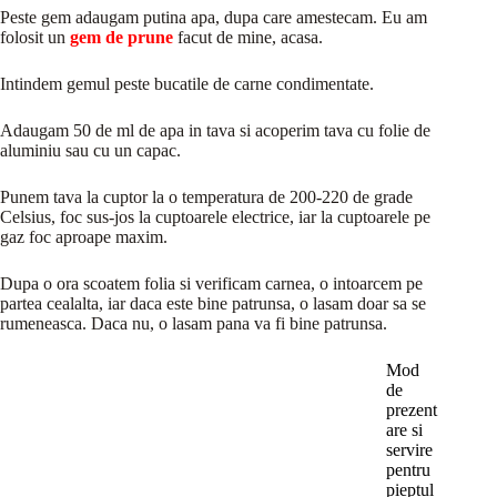
Peste gem adaugam putina apa, dupa care amestecam. Eu am
folosit un
gem de prune
facut de mine, acasa.
Intindem gemul peste bucatile de carne condimentate.
Adaugam 50 de ml de apa in tava si acoperim tava cu folie de
aluminiu sau cu un capac.
Punem tava la cuptor la o temperatura de 200-220 de grade
Celsius, foc sus-jos la cuptoarele electrice, iar la cuptoarele pe
gaz foc aproape maxim.
Dupa o ora scoatem folia si verificam carnea, o intoarcem pe
partea cealalta, iar daca este bine patrunsa, o lasam doar sa se
rumeneasca. Daca nu, o lasam pana va fi bine patrunsa.
Mod
de
prezent
are si
servire
pentru
pieptul