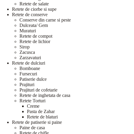
Retete de salate
Retete de ciorbe si supe
Retete de conserve
Conserve din carne si peste
Dulceata/ Gem
Muraturi
Retete de compot
Retete de lichior
Sirop
Zacusca
Zarzavaturi
Retete de dulciuri
Bomboane
Fursecuri
Patiserie dulce
Prajituri
Prajituri de cofetarie
Retete de inghetata de casa
Retete Torturi
Creme
Pasta de Zahar
Retete de blaturi
Retete de patiserie si paine
Paine de casa
Retete de chifle