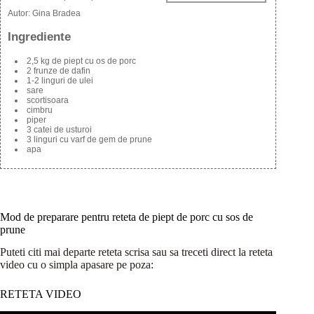
Autor:
Gina Bradea
Ingrediente
2,5 kg de piept cu os de porc
2 frunze de dafin
1-2 linguri de ulei
sare
scortisoara
cimbru
piper
3 catei de usturoi
3 linguri cu varf de gem de prune
apa
Mod de preparare pentru reteta de piept de porc cu sos de
prune
Puteti citi mai departe reteta scrisa sau sa treceti direct la reteta
video cu o simpla apasare pe poza:
RETETA VIDEO