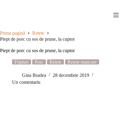
Sari
la
conținut
Prima pagină
Retete
Piept de porc cu sos de prune, la cuptor
Piept de porc cu sos de prune, la cuptor
Fripturi
Porc
Retete
Retete mancare
Gina Bradea
28 decembrie 2019
Un comentariu