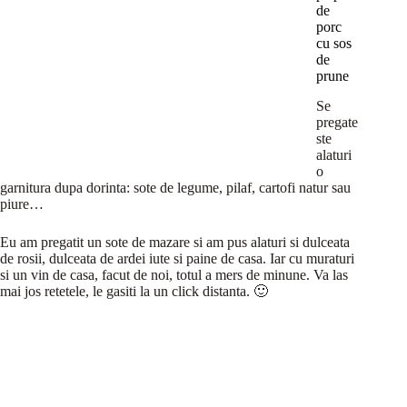
de
porc
cu sos
de
prune
Se
pregate
ste
alaturi
o
garnitura dupa dorinta: sote de legume, pilaf, cartofi natur sau
piure…
Eu am pregatit un sote de mazare si am pus alaturi si dulceata
de rosii, dulceata de ardei iute si paine de casa. Iar cu muraturi
si un vin de casa, facut de noi, totul a mers de minune. Va las
mai jos retetele, le gasiti la un click distanta. 🙂