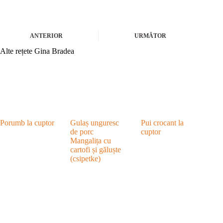
ANTERIOR
URMĂTOR
Alte rețete Gina Bradea
Porumb la cuptor
Gulaș unguresc
Pui crocant la
de porc
cuptor
Mangalița cu
cartofi și găluște
(csipetke)