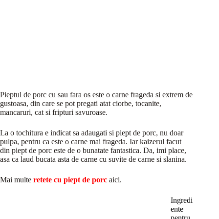
Pieptul de porc cu sau fara os este o carne frageda si extrem de
gustoasa, din care se pot pregati atat ciorbe, tocanite,
mancaruri, cat si fripturi savuroase.
La o tochitura e indicat sa adaugati si piept de porc, nu doar
pulpa, pentru ca este o carne mai frageda. Iar kaizerul facut
din piept de porc este de o bunatate fantastica. Da, imi place,
asa ca laud bucata asta de carne cu suvite de carne si slanina.
Mai multe
retete cu piept de porc
aici.
Ingredi
ente
pentru