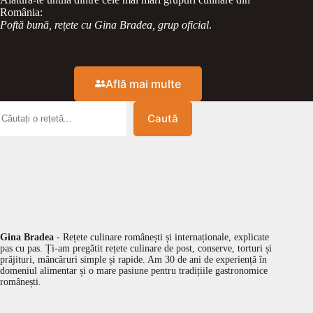
România:
Poftă bună, rețete cu Gina Bradea, grup oficial
.
Află mai multe
Caută
Gina Bradea
- Rețete culinare românești și internaționale, explicate
pas cu pas. Ți-am pregătit rețete culinare de post, conserve, torturi și
prăjituri, mâncăruri simple și rapide. Am 30 de ani de experiență în
domeniul alimentar și o mare pasiune pentru tradițiile gastronomice
românești.