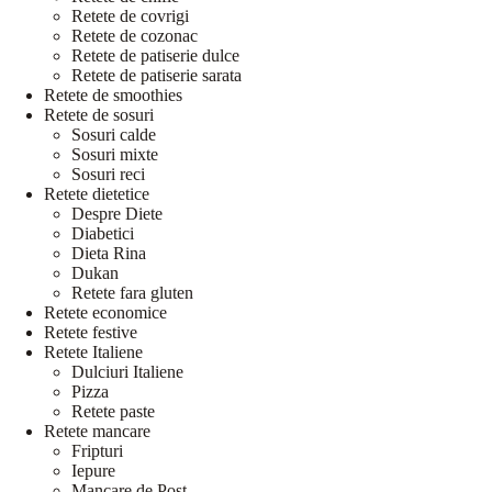
Retete de covrigi
Retete de cozonac
Retete de patiserie dulce
Retete de patiserie sarata
Retete de smoothies
Retete de sosuri
Sosuri calde
Sosuri mixte
Sosuri reci
Retete dietetice
Despre Diete
Diabetici
Dieta Rina
Dukan
Retete fara gluten
Retete economice
Retete festive
Retete Italiene
Dulciuri Italiene
Pizza
Retete paste
Retete mancare
Fripturi
Iepure
Mancare de Post