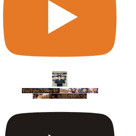
YouTube Video UCm5llXSLY4CyCX-
zC8XosTw_R7ITrNM7cQs