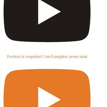
Dovlecei la congelator! Cum îi pregătesc pentru iarnă