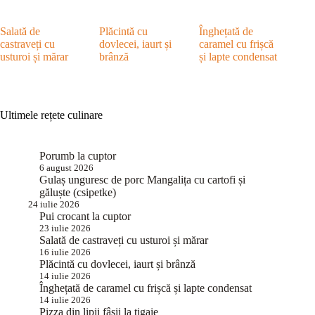
Salată de
Plăcintă cu
Înghețată de
castraveți cu
dovlecei, iaurt și
caramel cu frișcă
usturoi și mărar
brânză
și lapte condensat
Ultimele rețete culinare
Porumb la cuptor
6 august 2026
Gulaș unguresc de porc Mangalița cu cartofi și
găluște (csipetke)
24 iulie 2026
Pui crocant la cuptor
23 iulie 2026
Salată de castraveți cu usturoi și mărar
16 iulie 2026
Plăcintă cu dovlecei, iaurt și brânză
14 iulie 2026
Înghețată de caramel cu frișcă și lapte condensat
14 iulie 2026
Pizza din lipii fâșii la tigaie