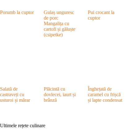
Porumb la cuptor
Gulaș unguresc
Pui crocant la
de porc
cuptor
Mangalița cu
cartofi și găluște
(csipetke)
Salată de
Plăcintă cu
Înghețată de
castraveți cu
dovlecei, iaurt și
caramel cu frișcă
usturoi și mărar
brânză
și lapte condensat
Ultimele rețete culinare