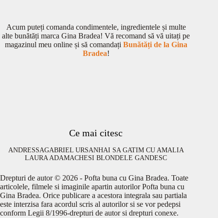
Acum puteți comanda condimentele, ingredientele și multe
alte bunătăți marca Gina Bradea! Vă recomand să vă uitați pe
magazinul meu online și să comandați
Bunătăți de la Gina
Bradea
!
Ce mai citesc
ANDRESSA
GABRIEL URSAN
HAI SA GATIM CU AMALIA
LAURA ADAMACHE
SI BLONDELE GANDESC
Drepturi de autor © 2026 - Pofta buna cu Gina Bradea. Toate
articolele, filmele si imaginile apartin autorilor Pofta buna cu
Gina Bradea. Orice publicare a acestora integrala sau partiala
este interzisa fara acordul scris al autorilor si se vor pedepsi
conform Legii 8/1996-drepturi de autor si drepturi conexe.