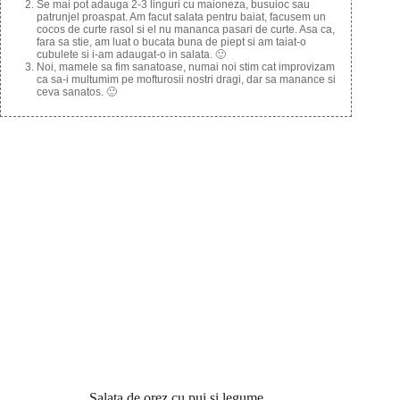
Se mai pot adauga 2-3 linguri cu maioneza, busuioc sau
patrunjel proaspat. Am facut salata pentru baiat, facusem un
cocos de curte rasol si el nu mananca pasari de curte. Asa ca,
fara sa stie, am luat o bucata buna de piept si am taiat-o
cubulete si i-am adaugat-o in salata. 🙂
Noi, mamele sa fim sanatoase, numai noi stim cat improvizam
ca sa-i multumim pe mofturosii nostri dragi, dar sa manance si
ceva sanatos. 🙂
Salata de orez cu pui si legume