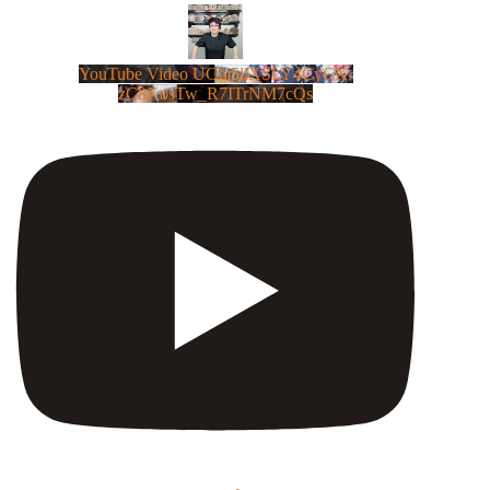
YouTube Video UCm5llXSLY4CyCX-
zC8XosTw_R7ITrNM7cQs