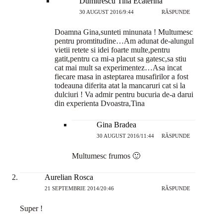
Dumitrescu Tina Ecaterina
30 AUGUST 2016/9:44
RĂSPUNDE
Doamna Gina,sunteti minunata ! Multumesc
pentru promtitudine…Am adunat de-alungul
vietii retete si idei foarte multe,pentru
gatit,pentru ca mi-a placut sa gatesc,sa stiu
cat mai mult sa experimentez…Asa incat
fiecare masa in asteptarea musafirilor a fost
todeauna diferita atat la mancaruri cat si la
dulciuri ! Va admir pentru bucuria de-a darui
din experienta Dvoastra,Tina
Gina Bradea
30 AUGUST 2016/11:44
RĂSPUNDE
Multumesc frumos 🙂
Aurelian Rosca
21 SEPTEMBRIE 2014/20:46
RĂSPUNDE
Super !