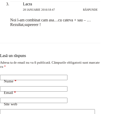
Lacra
28 IANUARIE 2016/18:47
RĂSPUNDE
Noi l-am combinat cam asa…cu cateva + sau – …
Rezultat,supeeeer !
Lasă un răspuns
Adresa ta de email nu va fi publicată.
Câmpurile obligatorii sunt marcate
cu
*
Nume
*
Email
*
Site web