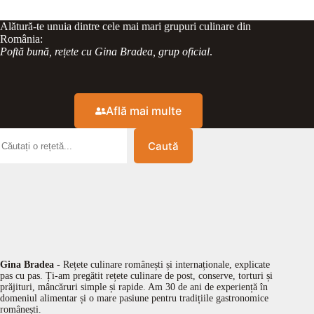
Alătură-te unuia dintre cele mai mari grupuri culinare din
România:
Poftă bună, rețete cu Gina Bradea, grup oficial
.
Află mai multe
Caută
Gina Bradea
- Rețete culinare românești și internaționale, explicate
pas cu pas. Ți-am pregătit rețete culinare de post, conserve, torturi și
prăjituri, mâncăruri simple și rapide. Am 30 de ani de experiență în
domeniul alimentar și o mare pasiune pentru tradițiile gastronomice
românești.