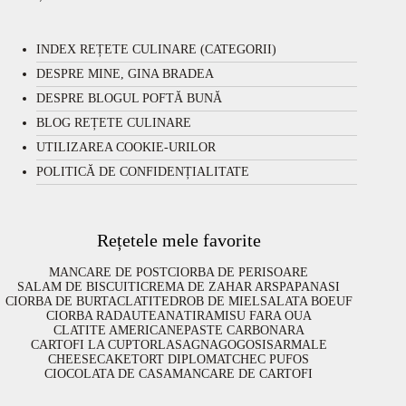
INDEX REȚETE CULINARE (CATEGORII)
DESPRE MINE, GINA BRADEA
DESPRE BLOGUL POFTĂ BUNĂ
BLOG REȚETE CULINARE
UTILIZAREA COOKIE-URILOR
POLITICĂ DE CONFIDENȚIALITATE
Rețetele mele favorite
MANCARE DE POST
CIORBA DE PERISOARE
SALAM DE BISCUITI
CREMA DE ZAHAR ARS
PAPANASI
CIORBA DE BURTA
CLATITE
DROB DE MIEL
SALATA BOEUF
CIORBA RADAUTEANA
TIRAMISU FARA OUA
CLATITE AMERICANE
PASTE CARBONARA
CARTOFI LA CUPTOR
LASAGNA
GOGOSI
SARMALE
CHEESECAKE
TORT DIPLOMAT
CHEC PUFOS
CIOCOLATA DE CASA
MANCARE DE CARTOFI