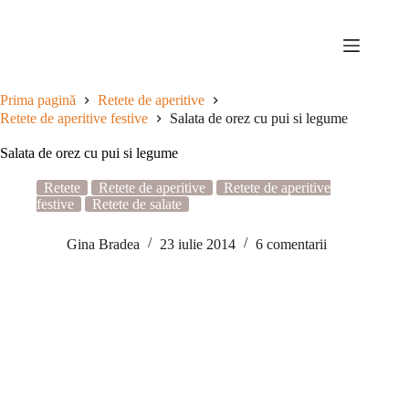
Sari
la
conținut
Prima pagină
Retete de aperitive
Retete de aperitive festive
Salata de orez cu pui si legume
Salata de orez cu pui si legume
Retete
Retete de aperitive
Retete de aperitive
festive
Retete de salate
Gina Bradea
23 iulie 2014
6 comentarii