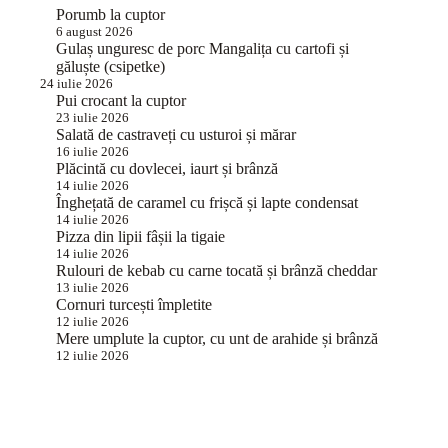
Porumb la cuptor
6 august 2026
Gulaș unguresc de porc Mangalița cu cartofi și
găluște (csipetke)
24 iulie 2026
Pui crocant la cuptor
23 iulie 2026
Salată de castraveți cu usturoi și mărar
16 iulie 2026
Plăcintă cu dovlecei, iaurt și brânză
14 iulie 2026
Înghețată de caramel cu frișcă și lapte condensat
14 iulie 2026
Pizza din lipii fâșii la tigaie
14 iulie 2026
Rulouri de kebab cu carne tocată și brânză cheddar
13 iulie 2026
Cornuri turcești împletite
12 iulie 2026
Mere umplute la cuptor, cu unt de arahide și brânză
12 iulie 2026