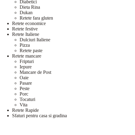
Diabetici
Dieta Rina
Dukan
Retete fara gluten
Retete economice
Retete festive
Retete Italiene
Dulciuri Italiene
Pizza
Retete paste
Retete mancare
Fripturi
Iepure
Mancare de Post
Oaie
Pasare
Peste
Porc
Tocaturi
Vita
Retete Rapide
Sfaturi pentru casa si gradina