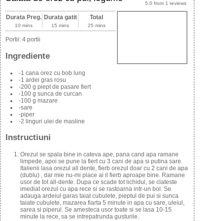
5.0
from
1
reviews
Durata Preg.
Durata gatit
Total
10 mins
15 mins
25 mins
Portii:
4 portii
Ingrediente
-1 cana orez cu bob lung
-1 ardei gras rosu
-200 g piept de pasare fiert
-100 g sunca de curcan
-100 g mazare
-sare
-piper
-2 linguri ulei de masline
Instructiuni
Orezul se spala bine in cateva ape, pana cand apa ramane
limpede, apoi se pune la fiert cu 3 cani de apa si putina sare.
Italienii lasa orezul all dente, fierb orezul doar cu 2 cani de apa
(dublu) , dar mie nu-mi place ai il fierb aproape bine. Ramane
usor de tot all-dente. Dupa ce scade tot lichidul, se clateste
imediat orezul cu apa rece si se rastoarna intr-un bol. Se
adauga ardeiul garas taiat cubulete, pieptul de pui si sunca
taiate cubulete, mazarea fiarta 5 minute in apa cu sare, uleiul,
sarea si piperul. Se amesteca usor toate si se lasa 10-15
minute la rece, sa se intrepatrunda gusturile.