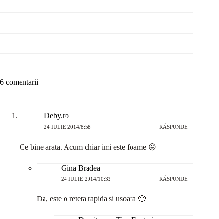
6 comentarii
Deby.ro
24 IULIE 2014/8:58
RĂSPUNDE
Ce bine arata. Acum chiar imi este foame 😛
Gina Bradea
24 IULIE 2014/10:32
RĂSPUNDE
Da, este o reteta rapida si usoara 🙂