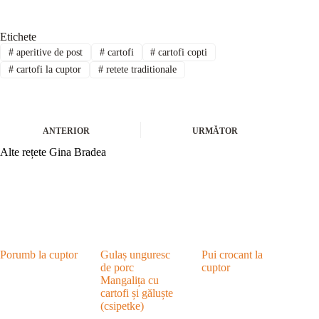
Etichete
#
aperitive de post
#
cartofi
#
cartofi copti
#
cartofi la cuptor
#
retete traditionale
ANTERIOR
URMĂTOR
Alte rețete Gina Bradea
Porumb la cuptor
Gulaș unguresc
Pui crocant la
de porc
cuptor
Mangalița cu
cartofi și găluște
(csipetke)