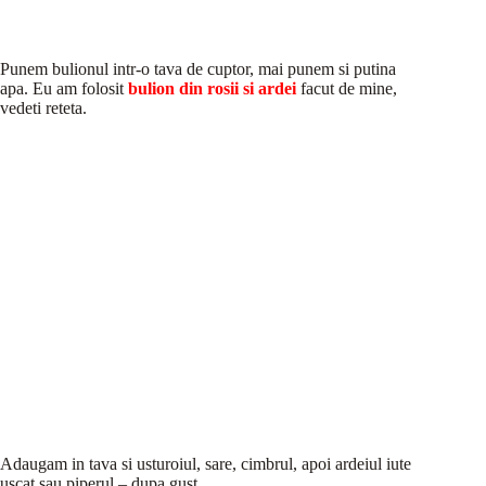
Punem bulionul intr-o tava de cuptor, mai punem si putina
apa. Eu am folosit
bulion din rosii si ardei
facut de mine,
vedeti reteta.
Adaugam in tava si usturoiul, sare, cimbrul, apoi ardeiul iute
uscat sau piperul – dupa gust.