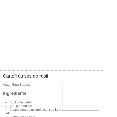
Cartofi cu sos de rosii
Autor:
Gina Bradea
Ingrediente
1,5 kg de cartofi
200 g de bulion
1 capatana de usturoi pisat sau taiat
felii
1 lingurita de sare