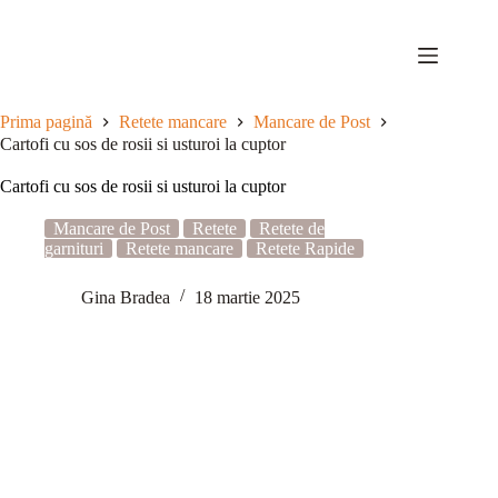
Sari
la
conținut
Prima pagină
Retete mancare
Mancare de Post
Cartofi cu sos de rosii si usturoi la cuptor
Cartofi cu sos de rosii si usturoi la cuptor
Mancare de Post
Retete
Retete de
garnituri
Retete mancare
Retete Rapide
Gina Bradea
18 martie 2025