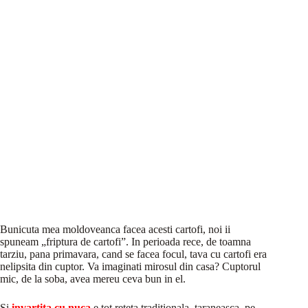
Bunicuta mea moldoveanca facea acesti cartofi, noi ii
spuneam „friptura de cartofi”. In perioada rece, de toamna
tarziu, pana primavara, cand se facea focul, tava cu cartofi era
nelipsita din cuptor. Va imaginati mirosul din casa? Cuptorul
mic, de la soba, avea mereu ceva bun in el.
Si
invartita cu nuca
e tot reteta traditionala, taraneasca, pe