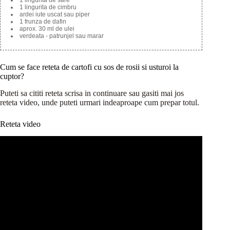
1 lingurita de cimbru
ardei iute uscat sau piper
1 frunza de dafin
aprox. 30 ml de ulei
verdeata - patrunjel sau marar
Cum se face reteta de cartofi cu sos de rosii si usturoi la
cuptor?
Puteti sa cititi reteta scrisa in continuare sau gasiti mai jos
reteta video, unde puteti urmari indeaproape cum prepar totul.
Reteta video