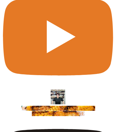
YouTube Video UCm5llXSLY4CyCX-
zC8XosTw_huaQwN_rBrE