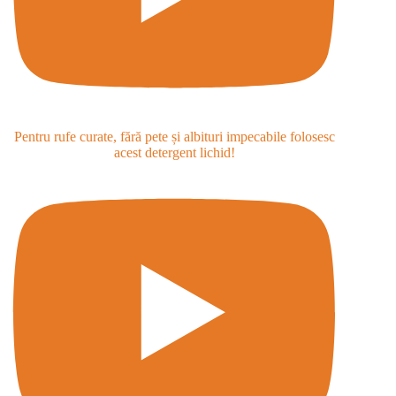
Pentru rufe curate, fără pete și albituri impecabile folosesc
acest detergent lichid!