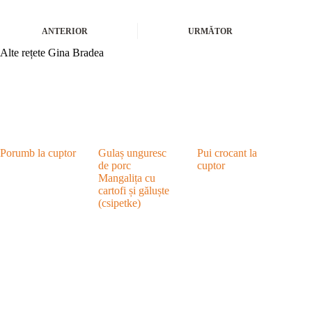
ANTERIOR
URMĂTOR
Alte rețete Gina Bradea
Porumb la cuptor
Gulaș unguresc
Pui crocant la
de porc
cuptor
Mangalița cu
cartofi și găluște
(csipetke)