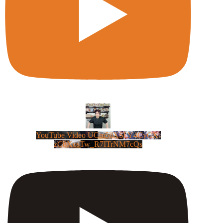
YouTube Video UCm5llXSLY4CyCX-
zC8XosTw_R7ITrNM7cQs