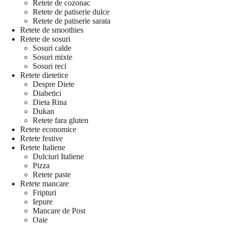
Retete de cozonac
Retete de patiserie dulce
Retete de patiserie sarata
Retete de smoothies
Retete de sosuri
Sosuri calde
Sosuri mixte
Sosuri reci
Retete dietetice
Despre Diete
Diabetici
Dieta Rina
Dukan
Retete fara gluten
Retete economice
Retete festive
Retete Italiene
Dulciuri Italiene
Pizza
Retete paste
Retete mancare
Fripturi
Iepure
Mancare de Post
Oaie