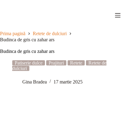
Sari
la
conținut
Prima pagină
Retete de dulciuri
Budinca de gris cu zahar ars
Budinca de gris cu zahar ars
Patiserie dulce
Prajituri
Retete
Retete de
dulciuri
Gina Bradea
17 martie 2025