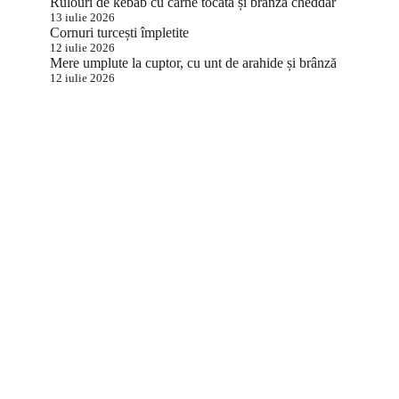
Rulouri de kebab cu carne tocată și brânză cheddar
13 iulie 2026
Cornuri turcești împletite
12 iulie 2026
Mere umplute la cuptor, cu unt de arahide și brânză
12 iulie 2026