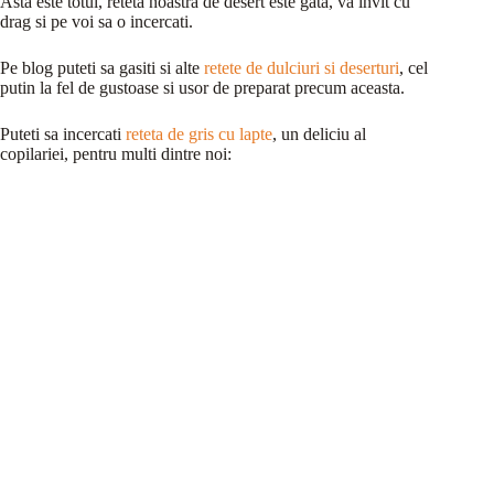
Asta este totul, reteta noastra de desert este gata, va invit cu
drag si pe voi sa o incercati.
Pe blog puteti sa gasiti si alte
retete de dulciuri si deserturi
, cel
putin la fel de gustoase si usor de preparat precum aceasta.
Puteti sa incercati
reteta de gris cu lapte
, un deliciu al
copilariei, pentru multi dintre noi: