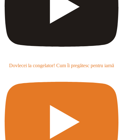
Dovlecei la congelator! Cum îi pregătesc pentru iarnă