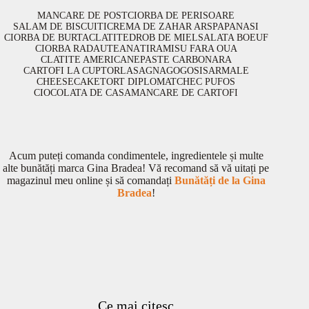
MANCARE DE POST
CIORBA DE PERISOARE
SALAM DE BISCUITI
CREMA DE ZAHAR ARS
PAPANASI
CIORBA DE BURTA
CLATITE
DROB DE MIEL
SALATA BOEUF
CIORBA RADAUTEANA
TIRAMISU FARA OUA
CLATITE AMERICANE
PASTE CARBONARA
CARTOFI LA CUPTOR
LASAGNA
GOGOSI
SARMALE
CHEESECAKE
TORT DIPLOMAT
CHEC PUFOS
CIOCOLATA DE CASA
MANCARE DE CARTOFI
Acum puteți comanda condimentele, ingredientele și multe
alte bunătăți marca Gina Bradea! Vă recomand să vă uitați pe
magazinul meu online și să comandați
Bunătăți de la Gina
Bradea
!
Ce mai citesc