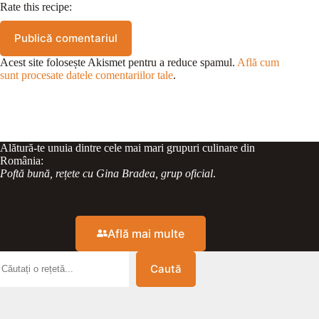
Rate this recipe:
Publică comentariul
Acest site folosește Akismet pentru a reduce spamul.
Află cum
sunt procesate datele comentariilor tale
.
Alătură-te unuia dintre cele mai mari grupuri culinare din
România:
Poftă bună, rețete cu Gina Bradea, grup oficial
.
Află mai multe
Caută