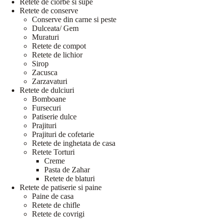
Retete de ciorbe si supe
Retete de conserve
Conserve din carne si peste
Dulceata/ Gem
Muraturi
Retete de compot
Retete de lichior
Sirop
Zacusca
Zarzavaturi
Retete de dulciuri
Bomboane
Fursecuri
Patiserie dulce
Prajituri
Prajituri de cofetarie
Retete de inghetata de casa
Retete Torturi
Creme
Pasta de Zahar
Retete de blaturi
Retete de patiserie si paine
Paine de casa
Retete de chifle
Retete de covrigi