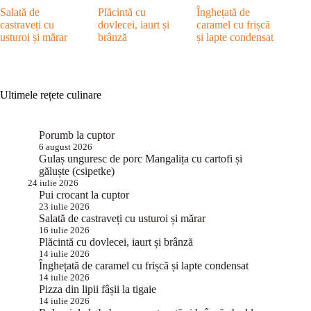
Salată de
Plăcintă cu
Înghețată de
castraveți cu
dovlecei, iaurt și
caramel cu frișcă
usturoi și mărar
brânză
și lapte condensat
Ultimele rețete culinare
Porumb la cuptor
6 august 2026
Gulaș unguresc de porc Mangalița cu cartofi și
găluște (csipetke)
24 iulie 2026
Pui crocant la cuptor
23 iulie 2026
Salată de castraveți cu usturoi și mărar
16 iulie 2026
Plăcintă cu dovlecei, iaurt și brânză
14 iulie 2026
Înghețată de caramel cu frișcă și lapte condensat
14 iulie 2026
Pizza din lipii fâșii la tigaie
14 iulie 2026