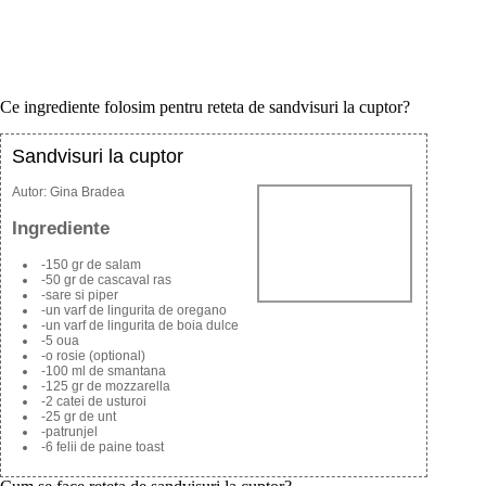
Ce ingrediente folosim pentru reteta de sandvisuri la cuptor?
Sandvisuri la cuptor
Autor:
Gina Bradea
Ingrediente
-150 gr de salam
-50 gr de cascaval ras
-sare si piper
-un varf de lingurita de oregano
-un varf de lingurita de boia dulce
-5 oua
-o rosie (optional)
-100 ml de smantana
-125 gr de mozzarella
-2 catei de usturoi
-25 gr de unt
-patrunjel
-6 felii de paine toast