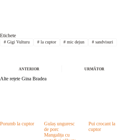
Etichete
#
Gigi Vulturu
#
la cuptor
#
mic dejun
#
sandvisuri
ANTERIOR
URMĂTOR
Alte rețete Gina Bradea
Porumb la cuptor
Gulaș unguresc
Pui crocant la
de porc
cuptor
Mangalița cu