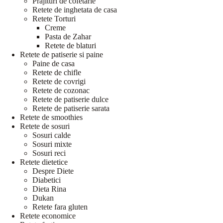
Prajituri de cofetarie
Retete de inghetata de casa
Retete Torturi
Creme
Pasta de Zahar
Retete de blaturi
Retete de patiserie si paine
Paine de casa
Retete de chifle
Retete de covrigi
Retete de cozonac
Retete de patiserie dulce
Retete de patiserie sarata
Retete de smoothies
Retete de sosuri
Sosuri calde
Sosuri mixte
Sosuri reci
Retete dietetice
Despre Diete
Diabetici
Dieta Rina
Dukan
Retete fara gluten
Retete economice