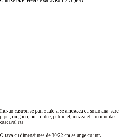
Cum se face reteta de sandvisuri la cuptor?
Intr-un castron se pun ouale si se amesteca cu smantana, sare,
piper, oregano, boia dulce, patrunjel, mozzarella maruntita si
cascaval ras.
O tava cu dimensiunea de 30/22 cm se unge cu unt.