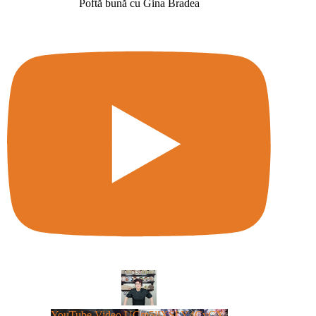
Poftă bună cu Gina Bradea
YouTube Video UCm5llXSLY4CyCX-