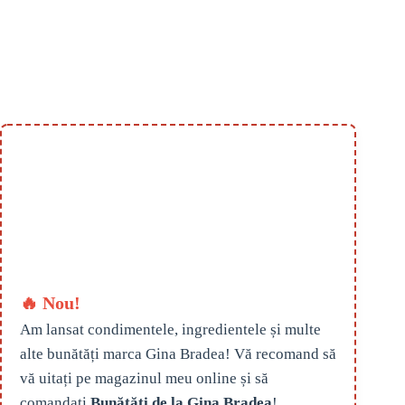
🔥 Nou!
Am lansat condimentele, ingredientele și multe
alte bunătăți marca Gina Bradea! Vă recomand să
vă uitați pe magazinul meu online și să
comandați
Bunătăți de la Gina Bradea
!