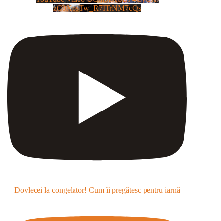
zC8XosTw_R7ITrNM7cQs
Dovlecei la congelator! Cum îi pregătesc pentru iarnă