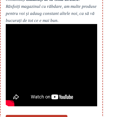
Răsfoiți magazinul cu răbdare, am multe produse
pentru voi și adaug constant altele noi, ca să vă
bucurați de tot ce e mai bun.