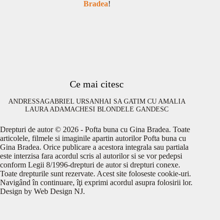
Bradea
!
Ce mai citesc
ANDRESSA
GABRIEL URSAN
HAI SA GATIM CU AMALIA
LAURA ADAMACHE
SI BLONDELE GANDESC
Drepturi de autor © 2026 - Pofta buna cu Gina Bradea. Toate
articolele, filmele si imaginile apartin autorilor Pofta buna cu
Gina Bradea. Orice publicare a acestora integrala sau partiala
este interzisa fara acordul scris al autorilor si se vor pedepsi
conform Legii 8/1996-drepturi de autor si drepturi conexe.
Toate drepturile sunt rezervate. Acest site foloseste cookie-uri.
Navigând în continuare, îţi exprimi acordul asupra folosirii lor.
Design by
Web Design NJ
.