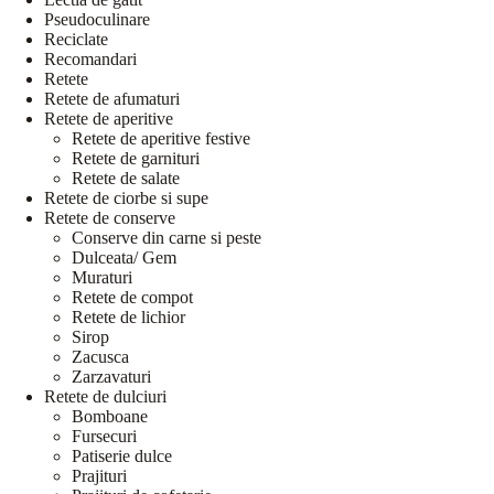
Pseudoculinare
Reciclate
Recomandari
Retete
Retete de afumaturi
Retete de aperitive
Retete de aperitive festive
Retete de garnituri
Retete de salate
Retete de ciorbe si supe
Retete de conserve
Conserve din carne si peste
Dulceata/ Gem
Muraturi
Retete de compot
Retete de lichior
Sirop
Zacusca
Zarzavaturi
Retete de dulciuri
Bomboane
Fursecuri
Patiserie dulce
Prajituri