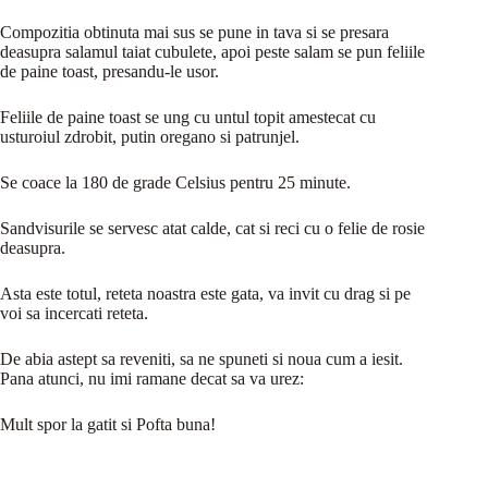
Compozitia obtinuta mai sus se pune in tava si se presara
deasupra salamul taiat cubulete, apoi peste salam se pun feliile
de paine toast, presandu-le usor.
Feliile de paine toast se ung cu untul topit amestecat cu
usturoiul zdrobit, putin oregano si patrunjel.
Se coace la 180 de grade Celsius pentru 25 minute.
Sandvisurile se servesc atat calde, cat si reci cu o felie de rosie
deasupra.
Asta este totul, reteta noastra este gata, va invit cu drag si pe
voi sa incercati reteta.
De abia astept sa reveniti, sa ne spuneti si noua cum a iesit.
Pana atunci, nu imi ramane decat sa va urez:
Mult spor la gatit si Pofta buna!