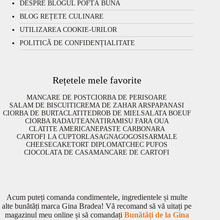
DESPRE BLOGUL POFTĂ BUNĂ
BLOG REȚETE CULINARE
UTILIZAREA COOKIE-URILOR
POLITICĂ DE CONFIDENȚIALITATE
Rețetele mele favorite
MANCARE DE POST
CIORBA DE PERISOARE
SALAM DE BISCUITI
CREMA DE ZAHAR ARS
PAPANASI
CIORBA DE BURTA
CLATITE
DROB DE MIEL
SALATA BOEUF
CIORBA RADAUTEANA
TIRAMISU FARA OUA
CLATITE AMERICANE
PASTE CARBONARA
CARTOFI LA CUPTOR
LASAGNA
GOGOSI
SARMALE
CHEESECAKE
TORT DIPLOMAT
CHEC PUFOS
CIOCOLATA DE CASA
MANCARE DE CARTOFI
Acum puteți comanda condimentele, ingredientele și multe
alte bunătăți marca Gina Bradea! Vă recomand să vă uitați pe
magazinul meu online și să comandați
Bunătăți de la Gina