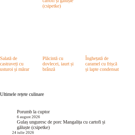
cartofi și găluște
(csipetke)
Salată de
Plăcintă cu
Înghețată de
castraveți cu
dovlecei, iaurt și
caramel cu frișcă
usturoi și mărar
brânză
și lapte condensat
Ultimele rețete culinare
Porumb la cuptor
6 august 2026
Gulaș unguresc de porc Mangalița cu cartofi și
găluște (csipetke)
24 iulie 2026