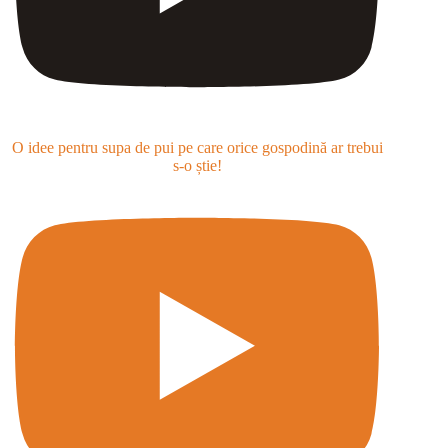
O idee pentru supa de pui pe care orice gospodină ar trebui
s-o știe!