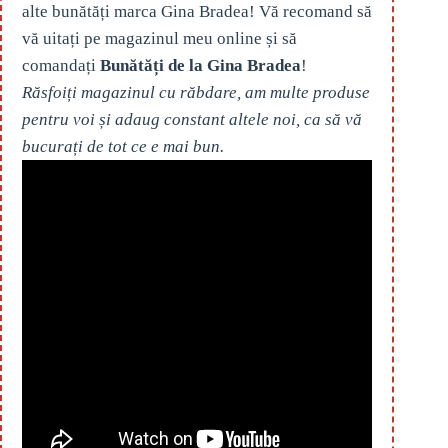
alte bunătăți marca Gina Bradea! Vă recomand să
vă uitați pe magazinul meu online și să
comandați
Bunătăți de la Gina Bradea
!
Răsfoiți magazinul cu răbdare, am multe produse
pentru voi și adaug constant altele noi, ca să vă
bucurați de tot ce e mai bun.