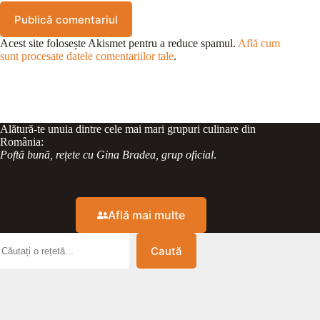
Publică comentariul
Acest site folosește Akismet pentru a reduce spamul.
Află cum
sunt procesate datele comentariilor tale
.
Alătură-te unuia dintre cele mai mari grupuri culinare din
România:
Poftă bună, rețete cu Gina Bradea, grup oficial
.
Află mai multe
Caută