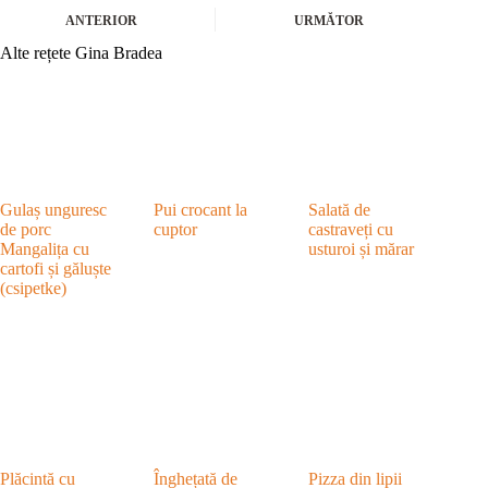
ANTERIOR
URMĂTOR
Alte rețete Gina Bradea
Gulaș unguresc
Pui crocant la
Salată de
de porc
cuptor
castraveți cu
Mangalița cu
usturoi și mărar
cartofi și găluște
(csipetke)
Plăcintă cu
Înghețată de
Pizza din lipii