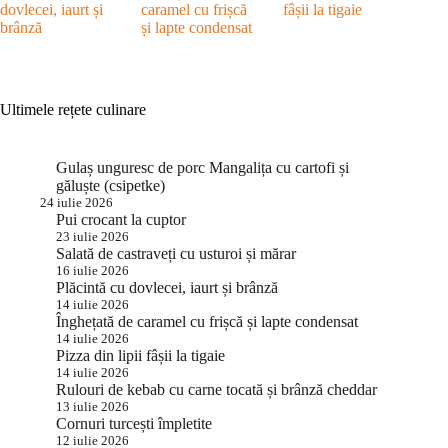
dovlecei, iaurt și
caramel cu frișcă
fâșii la tigaie
brânză
și lapte condensat
Ultimele rețete culinare
Gulaș unguresc de porc Mangalița cu cartofi și
găluște (csipetke)
24 iulie 2026
Pui crocant la cuptor
23 iulie 2026
Salată de castraveți cu usturoi și mărar
16 iulie 2026
Plăcintă cu dovlecei, iaurt și brânză
14 iulie 2026
Înghețată de caramel cu frișcă și lapte condensat
14 iulie 2026
Pizza din lipii fâșii la tigaie
14 iulie 2026
Rulouri de kebab cu carne tocată și brânză cheddar
13 iulie 2026
Cornuri turcești împletite
12 iulie 2026