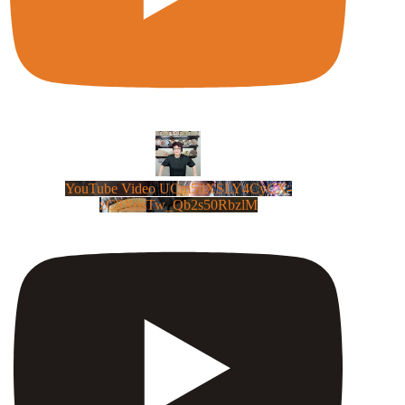
YouTube Video UCm5llXSLY4CyCX-
zC8XosTw_Qb2s50RbzlM