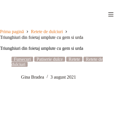
Sari
la
conținut
Prima pagină
Retete de dulciuri
Triunghiuri din foietaj umplute cu gem si urda
Triunghiuri din foietaj umplute cu gem si urda
Fursecuri
Patiserie dulce
Retete
Retete de
dulciuri
Gina Bradea
3 august 2021