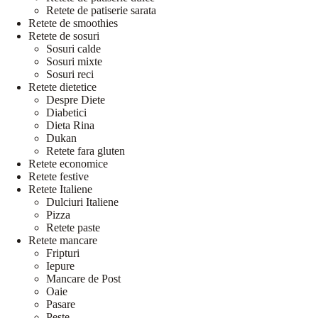
Retete de patiserie sarata
Retete de smoothies
Retete de sosuri
Sosuri calde
Sosuri mixte
Sosuri reci
Retete dietetice
Despre Diete
Diabetici
Dieta Rina
Dukan
Retete fara gluten
Retete economice
Retete festive
Retete Italiene
Dulciuri Italiene
Pizza
Retete paste
Retete mancare
Fripturi
Iepure
Mancare de Post
Oaie
Pasare
Peste