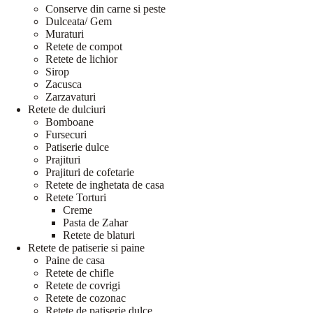
Conserve din carne si peste
Dulceata/ Gem
Muraturi
Retete de compot
Retete de lichior
Sirop
Zacusca
Zarzavaturi
Retete de dulciuri
Bomboane
Fursecuri
Patiserie dulce
Prajituri
Prajituri de cofetarie
Retete de inghetata de casa
Retete Torturi
Creme
Pasta de Zahar
Retete de blaturi
Retete de patiserie si paine
Paine de casa
Retete de chifle
Retete de covrigi
Retete de cozonac
Retete de patiserie dulce