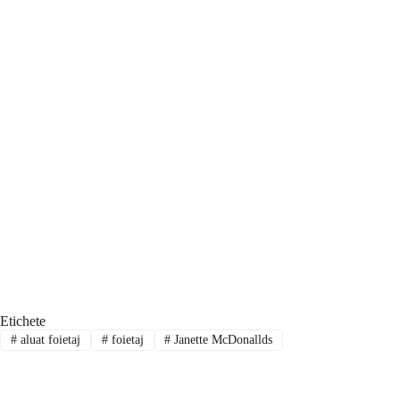
Etichete
#
aluat foietaj
#
foietaj
#
Janette McDonallds