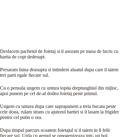
Desfacem pachetul de foietaj si il asezam pe masa de lucru cu
hartia de copt dedesupt.
Presaram faina deasupra si intindem aluatul dupa care il taiem
trei parti egale fiecare sul.
Cu o pensula ungem cu untura topita dreptunghiul din mijloc,
apoi punem pe cel de-al doilea foietaj peste primul.
Ungem cu untura dupa care suprapunem a treia bucata peste
cele doua, rulam strans cu ajutorul hartiei si il lasam la frigider
pentru cel putin o ora.
Dupa timpul parcurs scoatem foietajul si il taiem in 8 felii
fiecare sul. Urda cu gemul se omogenizeaza intr- un bol.