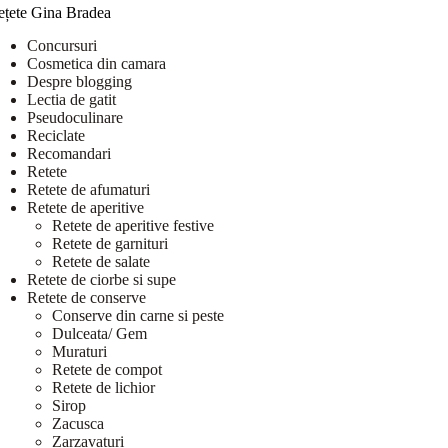
ețete Gina Bradea
Concursuri
Cosmetica din camara
Despre blogging
Lectia de gatit
Pseudoculinare
Reciclate
Recomandari
Retete
Retete de afumaturi
Retete de aperitive
Retete de aperitive festive
Retete de garnituri
Retete de salate
Retete de ciorbe si supe
Retete de conserve
Conserve din carne si peste
Dulceata/ Gem
Muraturi
Retete de compot
Retete de lichior
Sirop
Zacusca
Zarzavaturi