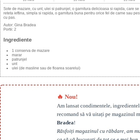
Sote de mazare, cu unt, ulei si patrunjel, o garnitura delicioasa si rapida, care se
reteta ieftina, simpla si rapida, o garnitura buna pentru orice fel de carne sau pes
cu pas.
Autor:
Gina Bradea
Portii:
2
Ingrediente
1 conserva de mazare
marar
patrunjel
unt
ulei (de masline sau de floarea soarelui)
🔥 Nou!
Am lansat condimentele, ingredientel
recomand să vă uitați pe magazinul m
Bradea
!
Răsfoiți magazinul cu răbdare, am mul
ca să vă bucurați de tot ce e mai bun.