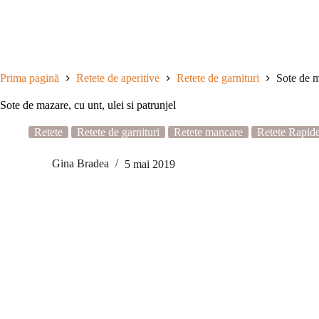
Sari
la
conținut
Prima pagină
Retete de aperitive
Retete de garnituri
Sote de m
Sote de mazare, cu unt, ulei si patrunjel
Retete
Retete de garnituri
Retete mancare
Retete Rapid
Gina Bradea
5 mai 2019