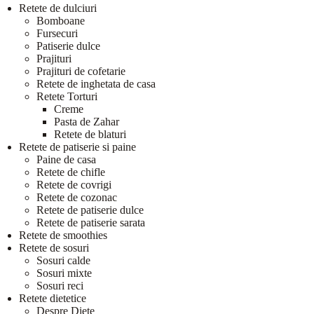
Retete de dulciuri
Bomboane
Fursecuri
Patiserie dulce
Prajituri
Prajituri de cofetarie
Retete de inghetata de casa
Retete Torturi
Creme
Pasta de Zahar
Retete de blaturi
Retete de patiserie si paine
Paine de casa
Retete de chifle
Retete de covrigi
Retete de cozonac
Retete de patiserie dulce
Retete de patiserie sarata
Retete de smoothies
Retete de sosuri
Sosuri calde
Sosuri mixte
Sosuri reci
Retete dietetice
Despre Diete