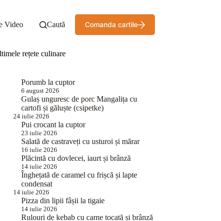
e Video
Caută
Comanda cartile
timele rețete culinare
Porumb la cuptor
6 august 2026
Gulaș unguresc de porc Mangalița cu
cartofi și găluște (csipetke)
24 iulie 2026
Pui crocant la cuptor
23 iulie 2026
Salată de castraveți cu usturoi și mărar
16 iulie 2026
Plăcintă cu dovlecei, iaurt și brânză
14 iulie 2026
Înghețată de caramel cu frișcă și lapte
condensat
14 iulie 2026
Pizza din lipii fâșii la tigaie
14 iulie 2026
Rulouri de kebab cu carne tocată și brânză