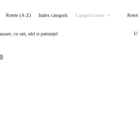
Retete (A-Z)
Index categorii
Categorii retete
Retet
Ul
azare, cu unt, ulei si patrunjel
e