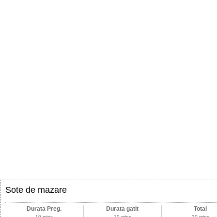
Sote de mazare
Durata Preg.
Durata gatit
Total
10 mins
10 mins
20 mins