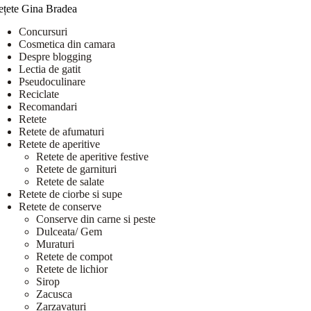
ețete Gina Bradea
Concursuri
Cosmetica din camara
Despre blogging
Lectia de gatit
Pseudoculinare
Reciclate
Recomandari
Retete
Retete de afumaturi
Retete de aperitive
Retete de aperitive festive
Retete de garnituri
Retete de salate
Retete de ciorbe si supe
Retete de conserve
Conserve din carne si peste
Dulceata/ Gem
Muraturi
Retete de compot
Retete de lichior
Sirop
Zacusca
Zarzavaturi