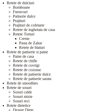
Retete de dulciuri
Bomboane
Fursecuri
Patiserie dulce
Prajituri
Prajituri de cofetarie
Retete de inghetata de casa
Retete Torturi
Creme
Pasta de Zahar
Retete de blaturi
Retete de patiserie si paine
Paine de casa
Retete de chifle
Retete de covrigi
Retete de cozonac
Retete de patiserie dulce
Retete de patiserie sarata
Retete de smoothies
Retete de sosuri
Sosuri calde
Sosuri mixte
Sosuri reci
Retete dietetice
Despre Diete