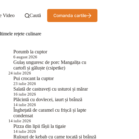
e Video
Caută
Comanda cartile
timele rețete culinare
Porumb la cuptor
6 august 2026
Gulaș unguresc de porc Mangalița cu
cartofi și găluște (csipetke)
24 iulie 2026
Pui crocant la cuptor
23 iulie 2026
Salată de castraveți cu usturoi și mărar
16 iulie 2026
Plăcintă cu dovlecei, iaurt și brânză
14 iulie 2026
Înghețată de caramel cu frișcă și lapte
condensat
14 iulie 2026
Pizza din lipii fâșii la tigaie
14 iulie 2026
Rulouri de kebab cu carne tocată și brânză