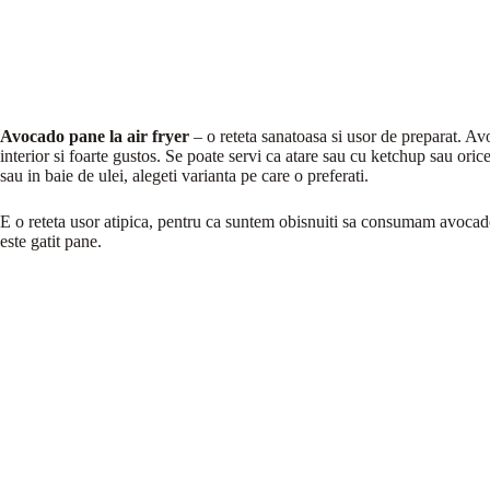
Avocado pane la air fryer
– o reteta sanatoasa si usor de preparat. Av
interior si foarte gustos. Se poate servi ca atare sau cu ketchup sau orice a
sau in baie de ulei, alegeti varianta pe care o preferati.
E o reteta usor atipica, pentru ca suntem obisnuiti sa consumam avocado
este gatit pane.