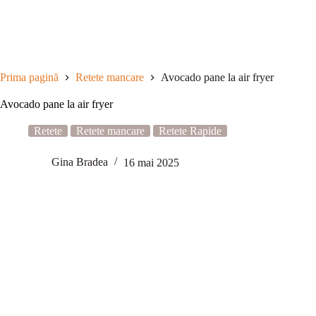
Sari
la
conținut
Prima pagină
Retete mancare
Avocado pane la air fryer
Avocado pane la air fryer
Retete
Retete mancare
Retete Rapide
Gina Bradea
16 mai 2025