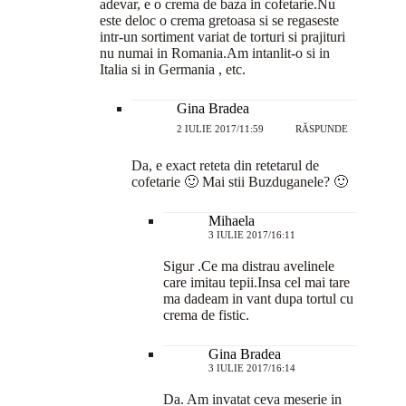
adevar, e o crema de baza in cofetarie.Nu
este deloc o crema gretoasa si se regaseste
intr-un sortiment variat de torturi si prajituri
nu numai in Romania.Am intanlit-o si in
Italia si in Germania , etc.
Gina Bradea
2 IULIE 2017/11:59
RĂSPUNDE
Da, e exact reteta din retetarul de
cofetarie 🙂 Mai stii Buzduganele? 🙂
Mihaela
3 IULIE 2017/16:11
Sigur .Ce ma distrau avelinele
care imitau tepii.Insa cel mai tare
ma dadeam in vant dupa tortul cu
crema de fistic.
Gina Bradea
3 IULIE 2017/16:14
Da. Am invatat ceva meserie in