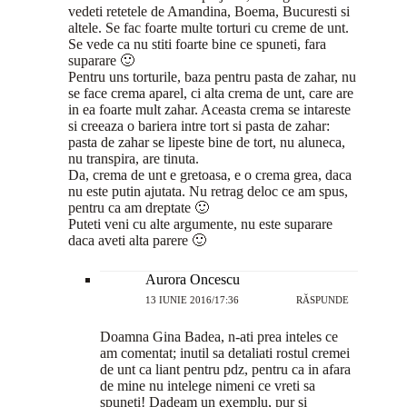
vedeti retetele de Amandina, Boema, Bucuresti si
altele. Se fac foarte multe torturi cu creme de unt.
Se vede ca nu stiti foarte bine ce spuneti, fara
suparare 🙂
Pentru uns torturile, baza pentru pasta de zahar, nu
se face crema aparel, ci alta crema de unt, care are
in ea foarte mult zahar. Aceasta crema se intareste
si creeaza o bariera intre tort si pasta de zahar:
pasta de zahar se lipeste bine de tort, nu aluneca,
nu transpira, are tinuta.
Da, crema de unt e gretoasa, e o crema grea, daca
nu este putin ajutata. Nu retrag deloc ce am spus,
pentru ca am dreptate 🙂
Puteti veni cu alte argumente, nu este suparare
daca aveti alta parere 🙂
Aurora Oncescu
13 IUNIE 2016/17:36
RĂSPUNDE
Doamna Gina Badea, n-ati prea inteles ce
am comentat; inutil sa detaliati rostul cremei
de unt ca liant pentru pdz, pentru ca in afara
de mine nu intelege nimeni ce vreti sa
spuneti! Dadeam un exemplu, pur si