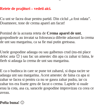
Retete de prajituri – vedeti aici
.
Cu unt se facea doar pentru partid. Din ciclul „a fost odata”.
Doamneee, tone de crema aparel am facut!
Pornind de la aceasta reteta de
Crema aparel de unt
,
gospodinele au invatat sa foloseasca diferite adaosuri la crema
de unt sau margarina, ca sa fie mai putin gretoasa.
Unele gospodine adauga ou sau galbenus crud (nu-mi place
deloc asta 🙁 ) sau fac un amestec din apa cu zahar si faina, le
fierb si adauga la crema de unt sau margarina.
E ca o budinca in care se pune tot zaharul, si dupa racire se
adauga unt sau margarina. Acest amestec de faina cu apa si
zahar se facea si pentru ca nu se gasea zahar pudra, iar cu
zahar tos era foarte greu de facut o crema. Laptele si ouale
erau la cota, asa ca, saracele gospodine improvizau cu ceea ce
aveau.
Pofta buna!
🙂