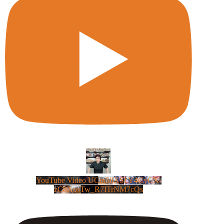
YouTube Video UCm5llXSLY4CyCX-
zC8XosTw_R7ITrNM7cQs