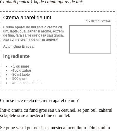
Cantitati pentru 1 kg de crema aparel de unt:
Crema aparel de unt
4.0
from
4
reviews
Crema aparel de unt este o crema cu
unt, lapte, oua, zahar si arome, extrem
de fina, fara sa fie gretoasa sau grasa,
asa cum e crema de unt in general
Autor:
Gina Bradea
Ingrediente
- 1 ou mare
-450 g zahar
-80 ml lapte
-500 g unt
-arome dupa dorinta
Cum se face reteta de crema aparel de unt?
Intr-o cratita cu fund gros sau un ceaunel, se pun oul, zaharul
si laptele si se amesteca bine cu un tel.
Se pune vasul pe foc si se amesteca incontinuu. Din cand in