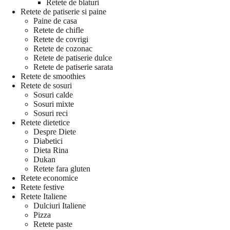
Retete de blaturi
Retete de patiserie si paine
Paine de casa
Retete de chifle
Retete de covrigi
Retete de cozonac
Retete de patiserie dulce
Retete de patiserie sarata
Retete de smoothies
Retete de sosuri
Sosuri calde
Sosuri mixte
Sosuri reci
Retete dietetice
Despre Diete
Diabetici
Dieta Rina
Dukan
Retete fara gluten
Retete economice
Retete festive
Retete Italiene
Dulciuri Italiene
Pizza
Retete paste