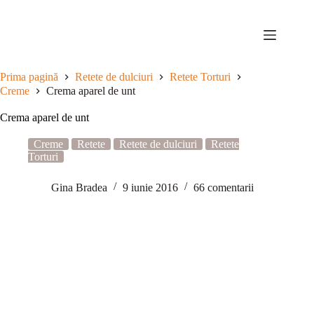
Sari
la
conținut
Prima pagină
Retete de dulciuri
Retete Torturi
Creme
Crema aparel de unt
Crema aparel de unt
Creme
Retete
Retete de dulciuri
Retete
Torturi
Gina Bradea
9 iunie 2016
66 comentarii