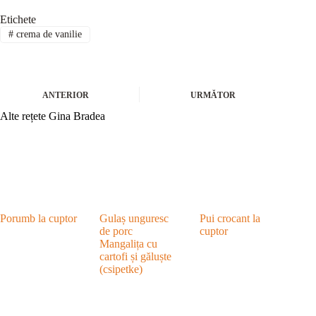
Etichete
#
crema de vanilie
ANTERIOR
URMĂTOR
Alte rețete Gina Bradea
Porumb la cuptor
Gulaș unguresc
Pui crocant la
de porc
cuptor
Mangalița cu
cartofi și găluște
(csipetke)