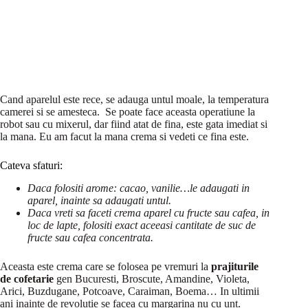
Cand aparelul este rece, se adauga untul moale, la temperatura
camerei si se amesteca. Se poate face aceasta operatiune la
robot sau cu mixerul, dar fiind atat de fina, este gata imediat si
la mana. Eu am facut la mana crema si vedeti ce fina este.
Cateva sfaturi:
Daca folositi arome: cacao, vanilie…le adaugati in
aparel, inainte sa adaugati untul.
Daca vreti sa faceti crema aparel cu fructe sau cafea, in
loc de lapte, folositi exact aceeasi cantitate de suc de
fructe sau cafea concentrata.
Aceasta este crema care se folosea pe vremuri la
prajiturile
de cofetarie
gen Bucuresti, Broscute, Amandine, Violeta,
Arici, Buzdugane, Potcoave, Caraiman, Boema… In ultimii
ani inainte de revolutie se facea cu margarina nu cu unt.