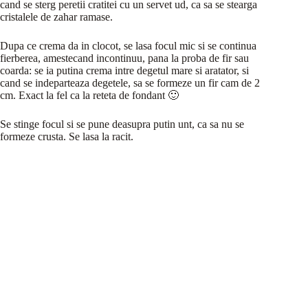
cand se sterg peretii cratitei cu un servet ud, ca sa se stearga
cristalele de zahar ramase.
Dupa ce crema da in clocot, se lasa focul mic si se continua
fierberea, amestecand incontinuu, pana la proba de fir sau
coarda: se ia putina crema intre degetul mare si aratator, si
cand se indeparteaza degetele, sa se formeze un fir cam de 2
cm. Exact la fel ca la reteta de fondant 🙂
Se stinge focul si se pune deasupra putin unt, ca sa nu se
formeze crusta. Se lasa la racit.