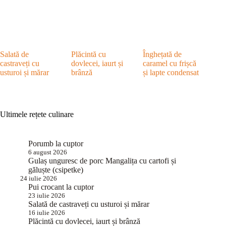
Salată de
Plăcintă cu
Înghețată de
castraveți cu
dovlecei, iaurt și
caramel cu frișcă
usturoi și mărar
brânză
și lapte condensat
Ultimele rețete culinare
Porumb la cuptor
6 august 2026
Gulaș unguresc de porc Mangalița cu cartofi și
găluște (csipetke)
24 iulie 2026
Pui crocant la cuptor
23 iulie 2026
Salată de castraveți cu usturoi și mărar
16 iulie 2026
Plăcintă cu dovlecei, iaurt și brânză