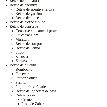
Retete de afumaturi
Retete de aperitive
Retete de aperitive festive
Retete de garnituri
Retete de salate
Retete de ciorbe si supe
Retete de conserve
Conserve din carne si peste
Dulceata/ Gem
Muraturi
Retete de compot
Retete de lichior
Sirop
Zacusca
Zarzavaturi
Retete de dulciuri
Bomboane
Fursecuri
Patiserie dulce
Prajituri
Prajituri de cofetarie
Retete de inghetata de casa
Retete Torturi
Creme
Pasta de Zahar