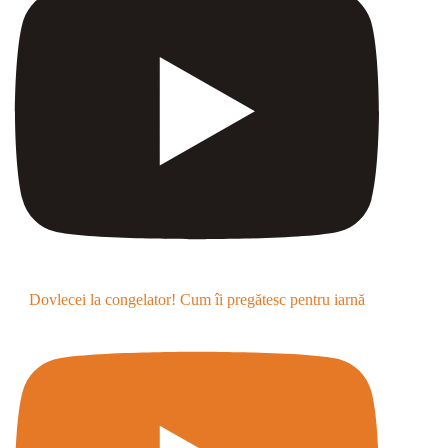
Dovlecei la congelator! Cum îi pregătesc pentru iarnă