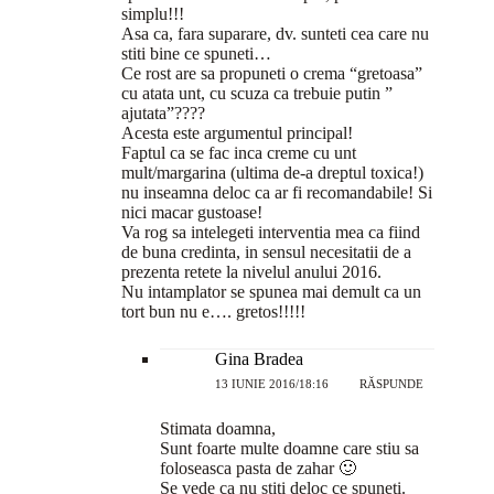
simplu!!!
Asa ca, fara suparare, dv. sunteti cea care nu
stiti bine ce spuneti…
Ce rost are sa propuneti o crema “gretoasa”
cu atata unt, cu scuza ca trebuie putin ”
ajutata”????
Acesta este argumentul principal!
Faptul ca se fac inca creme cu unt
mult/margarina (ultima de-a dreptul toxica!)
nu inseamna deloc ca ar fi recomandabile! Si
nici macar gustoase!
Va rog sa intelegeti interventia mea ca fiind
de buna credinta, in sensul necesitatii de a
prezenta retete la nivelul anului 2016.
Nu intamplator se spunea mai demult ca un
tort bun nu e…. gretos!!!!!
Gina Bradea
13 IUNIE 2016/18:16
RĂSPUNDE
Stimata doamna,
Sunt foarte multe doamne care stiu sa
foloseasca pasta de zahar 🙂
Se vede ca nu stiti deloc ce spuneti.