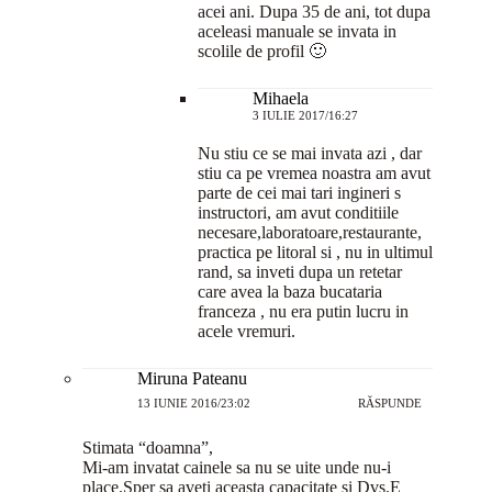
acei ani. Dupa 35 de ani, tot dupa
aceleasi manuale se invata in
scolile de profil 🙂
Mihaela
3 IULIE 2017/16:27
Nu stiu ce se mai invata azi , dar
stiu ca pe vremea noastra am avut
parte de cei mai tari ingineri s
instructori, am avut conditiile
necesare,laboratoare,restaurante,
practica pe litoral si , nu in ultimul
rand, sa inveti dupa un retetar
care avea la baza bucataria
franceza , nu era putin lucru in
acele vremuri.
Miruna Pateanu
13 IUNIE 2016/23:02
RĂSPUNDE
Stimata “doamna”,
Mi-am invatat cainele sa nu se uite unde nu-i
place.Sper sa aveti aceasta capacitate si Dvs.E