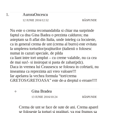
AuroraOncescu
12 IUNIE 2016/12:52
RĂSPUNDE
Nu este o crema recomandabila si chiar ma surprinde
faptul ca dna Gina Badea o prezinta calduros; ma
asteptam sa fi aflat din Italia, unde inteleg ca locuieste,
ca in general crema de unt (crema al burro) este evitata
la umplerea torturilor/prajiturilor (italienii o folosesc
numai in cazuri speciale, de pilda
ca liant intre tort umplut – cu creme valabile, nu ca cea
de mai sus!- si insiropat si pasta de zahar(pdz).
Daca in vremea lui Ceausescu se folosea in cofetarii, nu
inseamna ca reprezinta azi vreo valoare!!!
Iar apelarea la vechea formula “tort/crema
GRETOS/GRETOASA” este de-a dreptul o eroare!!!!
Gina Bradea
13 IUNIE 2016/10:24
RĂSPUNDE
Crema de unt se face de sute de ani. Crema aparel
se foloseste la torturi si prajituri, va rog frumos sa