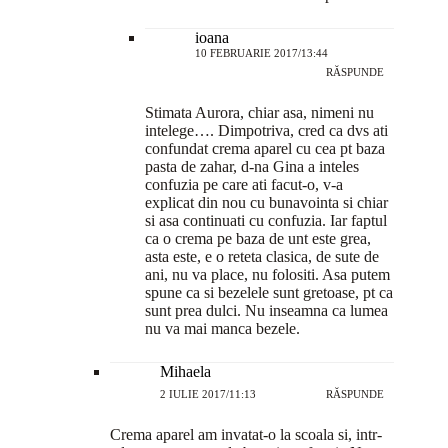
ioana
10 FEBRUARIE 2017/13:44
RĂSPUNDE
Stimata Aurora, chiar asa, nimeni nu
intelege…. Dimpotriva, cred ca dvs ati
confundat crema aparel cu cea pt baza
pasta de zahar, d-na Gina a inteles
confuzia pe care ati facut-o, v-a
explicat din nou cu bunavointa si chiar
si asa continuati cu confuzia. Iar faptul
ca o crema pe baza de unt este grea,
asta este, e o reteta clasica, de sute de
ani, nu va place, nu folositi. Asa putem
spune ca si bezelele sunt gretoase, pt ca
sunt prea dulci. Nu inseamna ca lumea
nu va mai manca bezele.
Mihaela
2 IULIE 2017/11:13
RĂSPUNDE
Crema aparel am invatat-o la scoala si, intr-