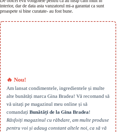
De obicei evit vongolele pentru ca au nisip cam mult in
interior, dar de data asta vanzatorul mi-a garantat ca sunt
proaspete si bine curatate- au fost bune.
🔥 Nou!
Am lansat condimentele, ingredientele și multe
alte bunătăți marca Gina Bradea! Vă recomand să
vă uitați pe magazinul meu online și să
comandați
Bunătăți de la Gina Bradea
!
Răsfoiți magazinul cu răbdare, am multe produse
pentru voi și adaug constant altele noi, ca să vă