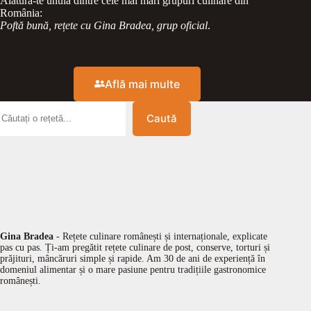
Alătură-te unuia dintre cele mai mari grupuri culinare din
România:
Poftă bună, rețete cu Gina Bradea, grup oficial
.
Află mai multe
Caută
Gina Bradea
- Rețete culinare românești și internaționale, explicate
pas cu pas. Ți-am pregătit rețete culinare de post, conserve, torturi și
prăjituri, mâncăruri simple și rapide. Am 30 de ani de experiență în
domeniul alimentar și o mare pasiune pentru tradițiile gastronomice
românești.