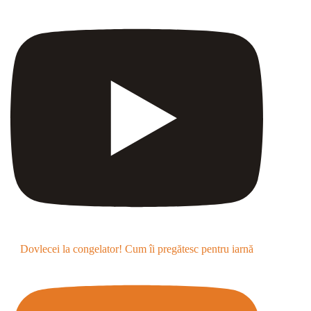
Dovlecei la congelator! Cum îi pregătesc pentru iarnă