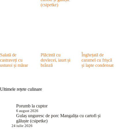
(csipetke)
Salată de
Plăcintă cu
Înghețată de
castraveți cu
dovlecei, iaurt și
caramel cu frișcă
usturoi și mărar
brânză
și lapte condensat
Ultimele rețete culinare
Porumb la cuptor
6 august 2026
Gulaș unguresc de porc Mangalița cu cartofi și
găluște (csipetke)
24 iulie 2026