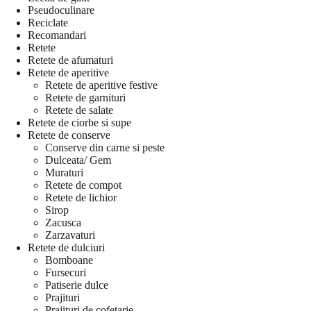
Pseudoculinare
Reciclate
Recomandari
Retete
Retete de afumaturi
Retete de aperitive
Retete de aperitive festive
Retete de garnituri
Retete de salate
Retete de ciorbe si supe
Retete de conserve
Conserve din carne si peste
Dulceata/ Gem
Muraturi
Retete de compot
Retete de lichior
Sirop
Zacusca
Zarzavaturi
Retete de dulciuri
Bomboane
Fursecuri
Patiserie dulce
Prajituri
Prajituri de cofetarie