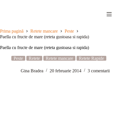
Sari
la
conținut
Prima pagină
Retete mancare
Peste
Paella cu fructe de mare (reteta gustoasa si rapida)
Paella cu fructe de mare (reteta gustoasa si rapida)
Peste
Retete
Retete mancare
Retete Rapide
Gina Bradea
20 februarie 2014
3 comentarii