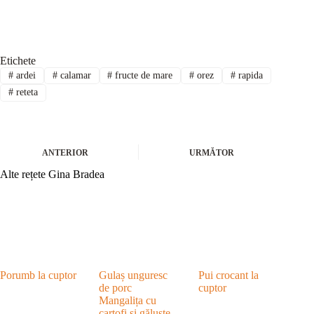
Etichete
#
ardei
#
calamar
#
fructe de mare
#
orez
#
rapida
#
reteta
ANTERIOR
URMĂTOR
Alte rețete Gina Bradea
Porumb la cuptor
Gulaș unguresc
Pui crocant la
de porc
cuptor
Mangalița cu
cartofi și găluște