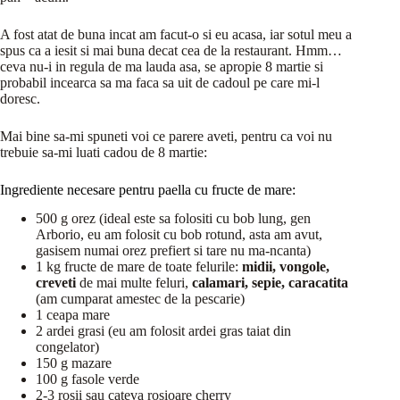
A fost atat de buna incat am facut-o si eu acasa, iar sotul meu a
spus ca a iesit si mai buna decat cea de la restaurant. Hmm…
ceva nu-i in regula de ma lauda asa, se apropie 8 martie si
probabil incearca sa ma faca sa uit de cadoul pe care mi-l
doresc.
Mai bine sa-mi spuneti voi ce parere aveti, pentru ca voi nu
trebuie sa-mi luati cadou de 8 martie:
Ingrediente necesare pentru paella cu fructe de mare:
500 g orez (ideal este sa folositi cu bob lung, gen
Arborio, eu am folosit cu bob rotund, asta am avut,
gasisem numai orez prefiert si tare nu ma-ncanta)
1 kg fructe de mare de toate felurile:
midii, vongole,
creveti
de mai multe feluri,
calamari, sepie, caracatita
(am cumparat amestec de la pescarie)
1 ceapa mare
2 ardei grasi (eu am folosit ardei gras taiat din
congelator)
150 g mazare
100 g fasole verde
2-3 rosii sau cateva rosioare cherry