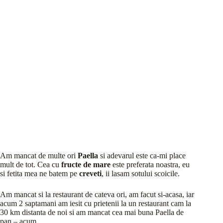
Am mancat de multe ori
Paella
si adevarul este ca-mi place
mult de tot. Cea cu
fructe de mare
este preferata noastra, eu
si fetita mea ne batem pe
creveti
, ii lasam sotului scoicile.
Am mancat si la restaurant de cateva ori, am facut si-acasa, iar
acum 2 saptamani am iesit cu prietenii la un restaurant cam la
30 km distanta de noi si am mancat cea mai buna Paella de
pan – acum.