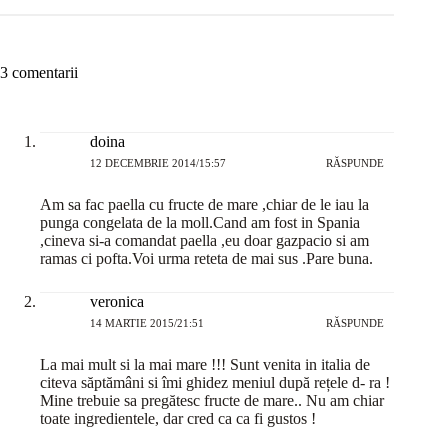
3 comentarii
doina
12 DECEMBRIE 2014/15:57
RĂSPUNDE
Am sa fac paella cu fructe de mare ,chiar de le iau la
punga congelata de la moll.Cand am fost in Spania
,cineva si-a comandat paella ,eu doar gazpacio si am
ramas ci pofta.Voi urma reteta de mai sus .Pare buna.
veronica
14 MARTIE 2015/21:51
RĂSPUNDE
La mai mult si la mai mare !!! Sunt venita in italia de
citeva săptămâni si îmi ghidez meniul după rețele d- ra !
Mine trebuie sa pregătesc fructe de mare.. Nu am chiar
toate ingredientele, dar cred ca ca fi gustos !