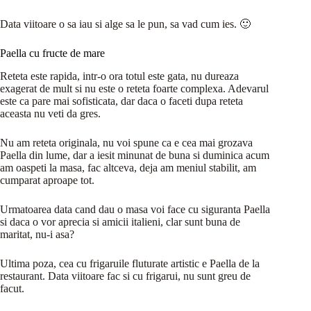
Data viitoare o sa iau si alge sa le pun, sa vad cum ies. 🙂
Paella cu fructe de mare
Reteta este rapida, intr-o ora totul este gata, nu dureaza
exagerat de mult si nu este o reteta foarte complexa. Adevarul
este ca pare mai sofisticata, dar daca o faceti dupa reteta
aceasta nu veti da gres.
Nu am reteta originala, nu voi spune ca e cea mai grozava
Paella din lume, dar a iesit minunat de buna si duminica acum
am oaspeti la masa, fac altceva, deja am meniul stabilit, am
cumparat aproape tot.
Urmatoarea data cand dau o masa voi face cu siguranta Paella
si daca o vor aprecia si amicii italieni, clar sunt buna de
maritat, nu-i asa?
Ultima poza, cea cu frigaruile fluturate artistic e Paella de la
restaurant. Data viitoare fac si cu frigarui, nu sunt greu de
facut.