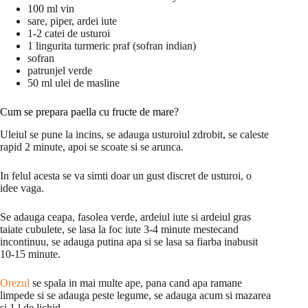
100 ml vin
sare, piper, ardei iute
1-2 catei de usturoi
1 lingurita turmeric praf (sofran indian)
sofran
patrunjel verde
50 ml ulei de masline
Cum se prepara paella cu fructe de mare?
Uleiul se pune la incins, se adauga usturoiul zdrobit, se caleste
rapid 2 minute, apoi se scoate si se arunca.
In felul acesta se va simti doar un gust discret de usturoi, o
idee vaga.
Se adauga ceapa, fasolea verde, ardeiul iute si ardeiul gras
taiate cubulete, se lasa la foc iute 3-4 minute mestecand
incontinuu, se adauga putina apa si se lasa sa fiarba inabusit
10-15 minute.
Orezul
se spala in mai multe ape, pana cand apa ramane
limpede si se adauga peste legume, se adauga acum si mazarea
si 1 l de lichid.