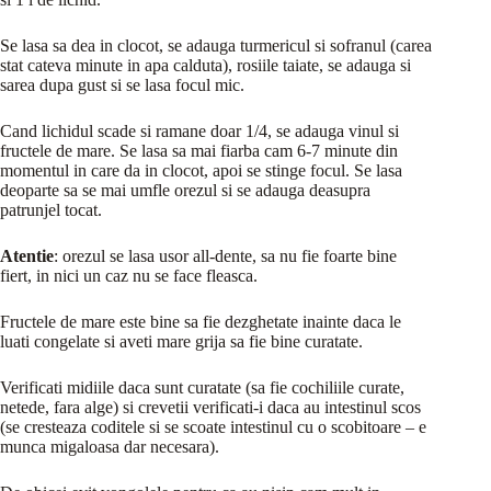
Se lasa sa dea in clocot, se adauga turmericul si sofranul (carea
stat cateva minute in apa calduta), rosiile taiate, se adauga si
sarea dupa gust si se lasa focul mic.
Cand lichidul scade si ramane doar 1/4, se adauga vinul si
fructele de mare. Se lasa sa mai fiarba cam 6-7 minute din
momentul in care da in clocot, apoi se stinge focul. Se lasa
deoparte sa se mai umfle orezul si se adauga deasupra
patrunjel tocat.
Atentie
: orezul se lasa usor all-dente, sa nu fie foarte bine
fiert, in nici un caz nu se face fleasca.
Fructele de mare este bine sa fie dezghetate inainte daca le
luati congelate si aveti mare grija sa fie bine curatate.
Verificati midiile daca sunt curatate (sa fie cochiliile curate,
netede, fara alge) si crevetii verificati-i daca au intestinul scos
(se cresteaza coditele si se scoate intestinul cu o scobitoare – e
munca migaloasa dar necesara).