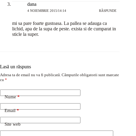
dana
4 NOIEMBRIE 2015/14:14
RĂSPUNDE
mi sa pare foarte gustoasa. La pallea se adauga ca
lichid, apa de la supa de peste. exista si de cumparat in
sticle la super.
Lasă un răspuns
Adresa ta de email nu va fi publicată.
Câmpurile obligatorii sunt marcate
cu
*
Nume
*
Email
*
Site web