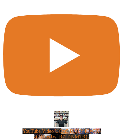
YouTube Video UCm5llXSLY4CyCX-
zC8XosTw_R7ITrNM7cQs