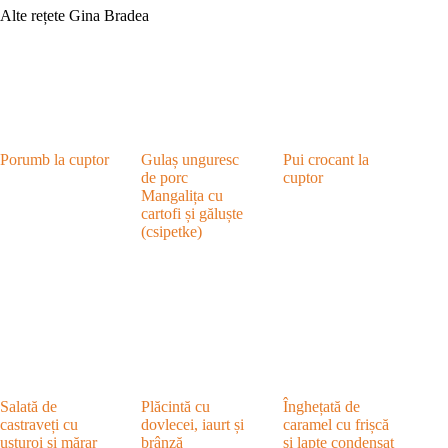
Alte rețete Gina Bradea
Porumb la cuptor
Gulaș unguresc
Pui crocant la
de porc
cuptor
Mangalița cu
cartofi și găluște
(csipetke)
Salată de
Plăcintă cu
Înghețată de
castraveți cu
dovlecei, iaurt și
caramel cu frișcă
usturoi și mărar
brânză
și lapte condensat