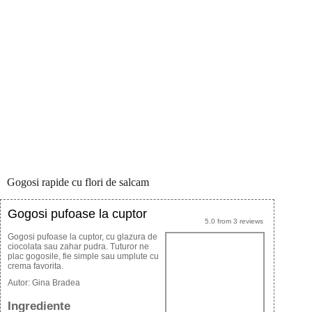
Gogosi rapide cu flori de salcam
Gogosi pufoase la cuptor
5.0
from
3
reviews
Gogosi pufoase la cuptor, cu glazura de
ciocolata sau zahar pudra. Tuturor ne
plac gogosile, fie simple sau umplute cu
crema favorita.
Autor:
Gina Bradea
Ingrediente