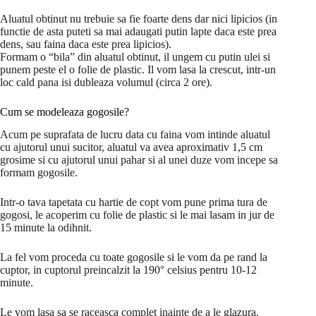
Aluatul obtinut nu trebuie sa fie foarte dens dar nici lipicios (in
functie de asta puteti sa mai adaugati putin lapte daca este prea
dens, sau faina daca este prea lipicios).
Formam o “bila” din aluatul obtinut, il ungem cu putin ulei si
punem peste el o folie de plastic. Il vom lasa la crescut, intr-un
loc cald pana isi dubleaza volumul (circa 2 ore).
Cum se modeleaza gogosile?
Acum pe suprafata de lucru data cu faina vom intinde aluatul
cu ajutorul unui sucitor, aluatul va avea aproximativ 1,5 cm
grosime si cu ajutorul unui pahar si al unei duze vom incepe sa
formam gogosile.
Intr-o tava tapetata cu hartie de copt vom pune prima tura de
gogosi, le acoperim cu folie de plastic si le mai lasam in jur de
15 minute la odihnit.
La fel vom proceda cu toate gogosile si le vom da pe rand la
cuptor, in cuptorul preincalzit la 190° celsius pentru 10-12
minute.
Le vom lasa sa se raceasca complet inainte de a le glazura.