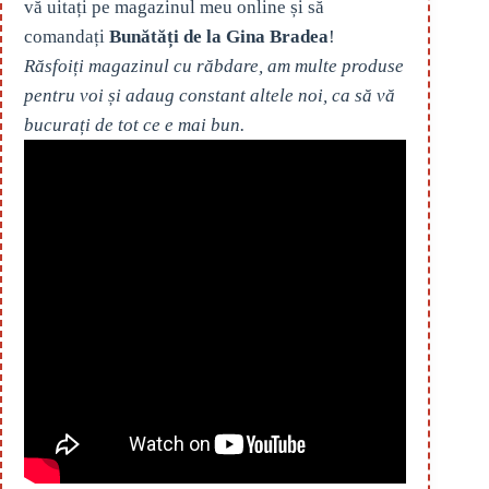
vă uitați pe magazinul meu online și să
comandați
Bunătăți de la Gina Bradea
!
Răsfoiți magazinul cu răbdare, am multe produse
pentru voi și adaug constant altele noi, ca să vă
bucurați de tot ce e mai bun.