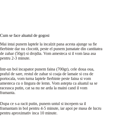
Cum se face aluatul de gogosi
Mai intai punem laptele la incalzit pana acesta ajunge sa fie
fierbinte dar nu clocotit, peste el punem jumatate din cantitatea
de zahar (50gr) si drojdia. Vom amesteca si il vom lasa asa
pentru 2-3 minute.
Intr-un bol incapator punem faina (700gr), cele doua oua,
praful de sare, restul de zahar si coaja de lamaie si cea de
portocala, vom turna laptele fierbinte peste faina si vom
amesteca cu o lingura de lemn. Vom astepta ca aluatul sa se
raceasca putin, cat sa nu ne arda la maini cand il vom
framanta.
Dupa ce s-a racit putin, punem untul si incepem sa il
framantam in bol pentru 4-5 minute, iar apoi pe masa de lucru
pentru aproximativ inca 10 minute.