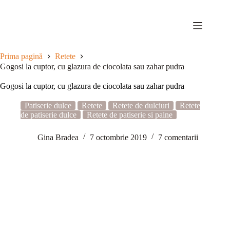
Sari
la
conținut
Prima pagină
Retete
Gogosi la cuptor, cu glazura de ciocolata sau zahar pudra
Gogosi la cuptor, cu glazura de ciocolata sau zahar pudra
Patiserie dulce
Retete
Retete de dulciuri
Retete
de patiserie dulce
Retete de patiserie si paine
Gina Bradea
7 octombrie 2019
7 comentarii