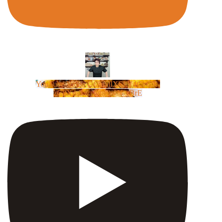
YouTube Video UCm5llXSLY4CyCX-
zC8XosTw_huaQwN_rBrE