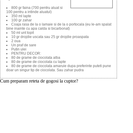
800 gr faina (700 pentru aluat si
100 pentru a intinde aluatul)
350 ml lapte
100 gr zahar
Coaja rasa de la o lamaie si de la o portocala (eu le-am spalat
bine inainte cu apa calda si bicarbonat)
50 ml unt topit
10 gr drojdie uscata sau 25 gr drojdie proaspata
2 oua
Un praf de sare
Putin ulei
PENTRU DECOR:
80 de grame de ciocolata alba
80 de grame de ciocolata cu lapte
80 de grame de ciocolata amaruie dupa preferinte puteti pune
doar un singur tip de ciocolata. Sau zahar pudra
Cum preparam reteta de gogosi la cuptor?