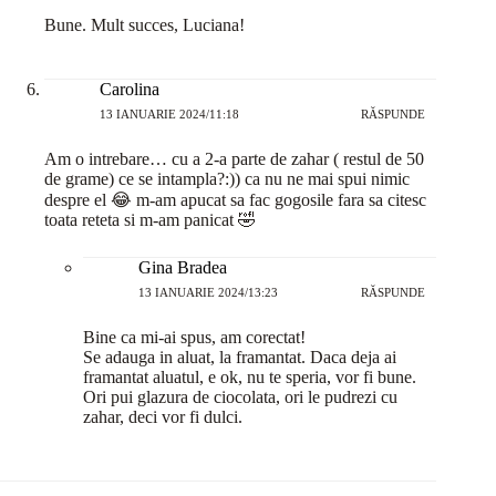
Bune. Mult succes, Luciana!
Carolina
13 IANUARIE 2024/11:18
RĂSPUNDE
Am o intrebare… cu a 2-a parte de zahar ( restul de 50
de grame) ce se intampla?:)) ca nu ne mai spui nimic
despre el 😂 m-am apucat sa fac gogosile fara sa citesc
toata reteta si m-am panicat 🤣
Gina Bradea
13 IANUARIE 2024/13:23
RĂSPUNDE
Bine ca mi-ai spus, am corectat!
Se adauga in aluat, la framantat. Daca deja ai
framantat aluatul, e ok, nu te speria, vor fi bune.
Ori pui glazura de ciocolata, ori le pudrezi cu
zahar, deci vor fi dulci.