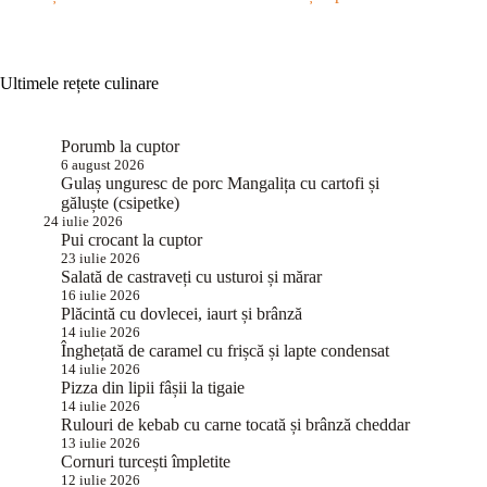
Ultimele rețete culinare
Porumb la cuptor
6 august 2026
Gulaș unguresc de porc Mangalița cu cartofi și
găluște (csipetke)
24 iulie 2026
Pui crocant la cuptor
23 iulie 2026
Salată de castraveți cu usturoi și mărar
16 iulie 2026
Plăcintă cu dovlecei, iaurt și brânză
14 iulie 2026
Înghețată de caramel cu frișcă și lapte condensat
14 iulie 2026
Pizza din lipii fâșii la tigaie
14 iulie 2026
Rulouri de kebab cu carne tocată și brânză cheddar
13 iulie 2026
Cornuri turcești împletite
12 iulie 2026