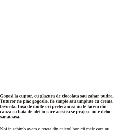
Gogosi la cuptor, cu glazura de ciocolata sau zahar pudra.
Tuturor ne plac gogosile, fie simple sau umplute cu crema
favorita. Insa de multe ori preferam sa nu le facem din
cauza ca baia de ulei in care acestea se prajesc nu e deloc
sanatoasa.
Noi in schimb avem o reteta din caietul bunicii mele care nu