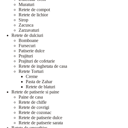
Muraturi
Retete de compot
Retete de lichior
Sirop
Zacusca
Zarzavaturi
Retete de dulciuri
Bomboane
Fursecuri
Patiserie dulce
Prajituri
Prajituri de cofetarie
Retete de inghetata de casa
Retete Torturi
Creme
Pasta de Zahar
Retete de blaturi
Retete de patiserie si paine
Paine de casa
Retete de chifle
Retete de covrigi
Retete de cozonac
Retete de patiserie dulce
Retete de patiserie sarata
Retete de smoothies