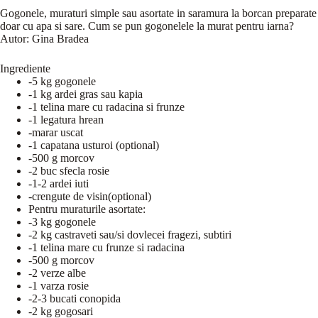
Gogonele, muraturi simple sau asortate in saramura la borcan preparate d
doar cu apa si sare. Cum se pun gogonelele la murat pentru iarna?
Autor:
Gina Bradea
Ingrediente
-5 kg gogonele
-1 kg ardei gras sau kapia
-1 telina mare cu radacina si frunze
-1 legatura hrean
-marar uscat
-1 capatana usturoi (optional)
-500 g morcov
-2 buc sfecla rosie
-1-2 ardei iuti
-crengute de visin(optional)
Pentru muraturile asortate:
-3 kg gogonele
-2 kg castraveti sau/si dovlecei fragezi, subtiri
-1 telina mare cu frunze si radacina
-500 g morcov
-2 verze albe
-1 varza rosie
-2-3 bucati conopida
-2 kg gogosari