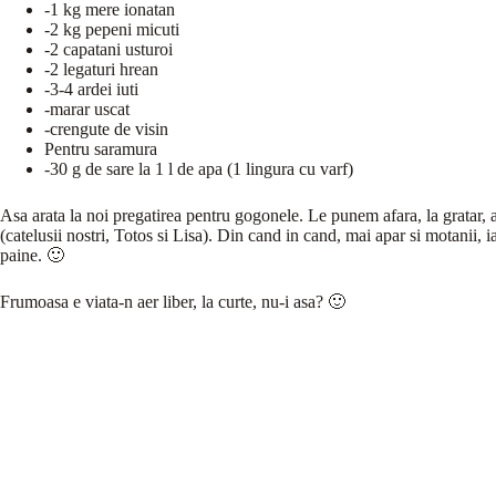
-1 kg mere ionatan
-2 kg pepeni micuti
-2 capatani usturoi
-2 legaturi hrean
-3-4 ardei iuti
-marar uscat
-crengute de visin
Pentru saramura
-30 g de sare la 1 l de apa (1 lingura cu varf)
Asa arata la noi pregatirea pentru gogonele. Le punem afara, la gratar, av
(catelusii nostri, Totos si Lisa). Din cand in cand, mai apar si motanii, 
paine. 🙂
Frumoasa e viata-n aer liber, la curte, nu-i asa? 🙂