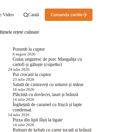
e Video
Caută
Comanda cartile
timele rețete culinare
Porumb la cuptor
6 august 2026
Gulaș unguresc de porc Mangalița cu
cartofi și găluște (csipetke)
24 iulie 2026
Pui crocant la cuptor
23 iulie 2026
Salată de castraveți cu usturoi și mărar
16 iulie 2026
Plăcintă cu dovlecei, iaurt și brânză
14 iulie 2026
Înghețată de caramel cu frișcă și lapte
condensat
14 iulie 2026
Pizza din lipii fâșii la tigaie
14 iulie 2026
Rulouri de kebab cu carne tocată și brânză