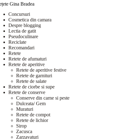
ețete Gina Bradea
Concursuri
Cosmetica din camara
Despre blogging
Lectia de gatit
Pseudoculinare
Reciclate
Recomandari
Retete
Retete de afumaturi
Retete de aperitive
Retete de aperitive festive
Retete de garnituri
Retete de salate
Retete de ciorbe si supe
Retete de conserve
Conserve din carne si peste
Dulceata/ Gem
Muraturi
Retete de compot
Retete de lichior
Sirop
Zacusca
Zarzavaturi