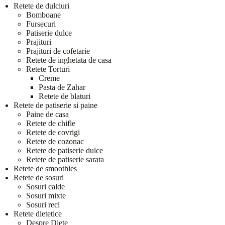
Retete de dulciuri
Bomboane
Fursecuri
Patiserie dulce
Prajituri
Prajituri de cofetarie
Retete de inghetata de casa
Retete Torturi
Creme
Pasta de Zahar
Retete de blaturi
Retete de patiserie si paine
Paine de casa
Retete de chifle
Retete de covrigi
Retete de cozonac
Retete de patiserie dulce
Retete de patiserie sarata
Retete de smoothies
Retete de sosuri
Sosuri calde
Sosuri mixte
Sosuri reci
Retete dietetice
Despre Diete