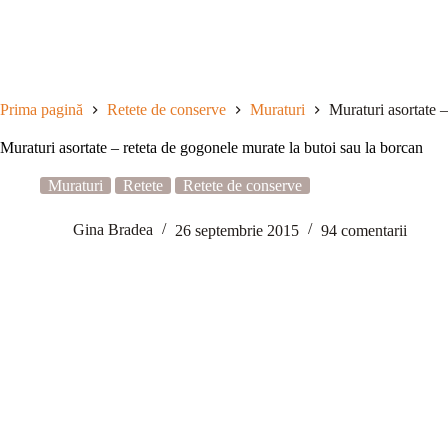
Sari
la
conținut
Prima pagină
Retete de conserve
Muraturi
Muraturi asortate –
Muraturi asortate – reteta de gogonele murate la butoi sau la borcan
Muraturi
Retete
Retete de conserve
Gina Bradea
26 septembrie 2015
94 comentarii