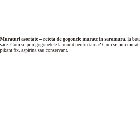
Muraturi asortate – reteta de gogonele murate in saramura
, la but
sare. Cum se pun gogonelele la murat pentru iarna? Cum se pun muratur
pikant fix, aspirina sau conservant.