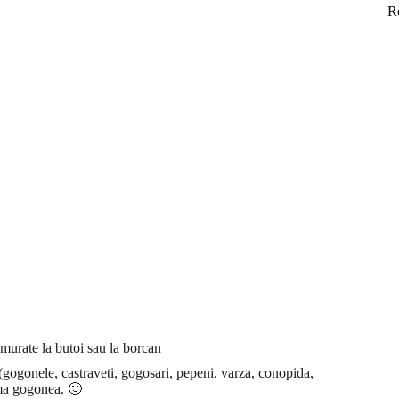
R
 murate la butoi sau la borcan
(gogonele, castraveti, gogosari, pepeni, varza, conopida,
ima gogonea. 🙂