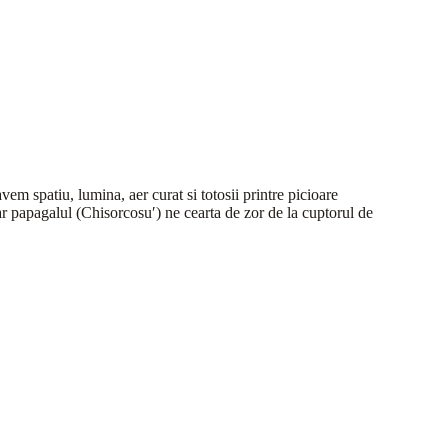
em spatiu, lumina, aer curat si totosii printre picioare
iar papagalul (Chisorcosu′) ne cearta de zor de la cuptorul de