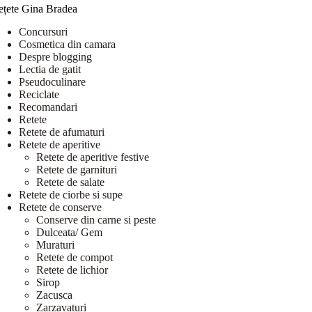
ețete Gina Bradea
Concursuri
Cosmetica din camara
Despre blogging
Lectia de gatit
Pseudoculinare
Reciclate
Recomandari
Retete
Retete de afumaturi
Retete de aperitive
Retete de aperitive festive
Retete de garnituri
Retete de salate
Retete de ciorbe si supe
Retete de conserve
Conserve din carne si peste
Dulceata/ Gem
Muraturi
Retete de compot
Retete de lichior
Sirop
Zacusca
Zarzavaturi