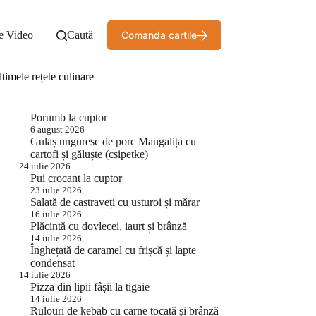
e Video
Caută
Comanda cartile
timele rețete culinare
Porumb la cuptor
6 august 2026
Gulaș unguresc de porc Mangalița cu
cartofi și găluște (csipetke)
24 iulie 2026
Pui crocant la cuptor
23 iulie 2026
Salată de castraveți cu usturoi și mărar
16 iulie 2026
Plăcintă cu dovlecei, iaurt și brânză
14 iulie 2026
Înghețată de caramel cu frișcă și lapte
condensat
14 iulie 2026
Pizza din lipii fâșii la tigaie
14 iulie 2026
Rulouri de kebab cu carne tocată și brânză