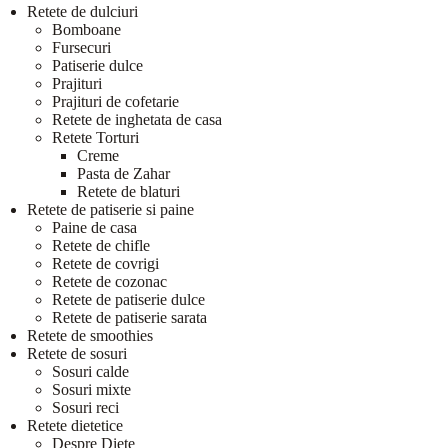
Retete de dulciuri
Bomboane
Fursecuri
Patiserie dulce
Prajituri
Prajituri de cofetarie
Retete de inghetata de casa
Retete Torturi
Creme
Pasta de Zahar
Retete de blaturi
Retete de patiserie si paine
Paine de casa
Retete de chifle
Retete de covrigi
Retete de cozonac
Retete de patiserie dulce
Retete de patiserie sarata
Retete de smoothies
Retete de sosuri
Sosuri calde
Sosuri mixte
Sosuri reci
Retete dietetice
Despre Diete