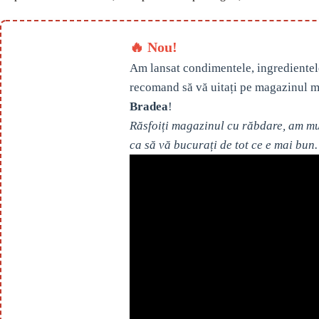
🔥 Nou!
Am lansat condimentele, ingredientel
recomand să vă uitați pe magazinul m
Bradea
!
Răsfoiți magazinul cu răbdare, am mul
ca să vă bucurați de tot ce e mai bun.