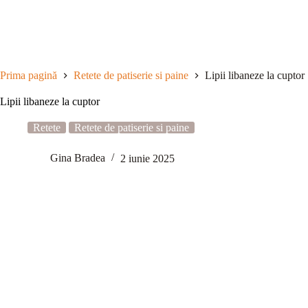
Sari
la
conținut
Prima pagină
Retete de patiserie si paine
Lipii libaneze la cuptor
Lipii libaneze la cuptor
Retete
Retete de patiserie si paine
Gina Bradea
2 iunie 2025