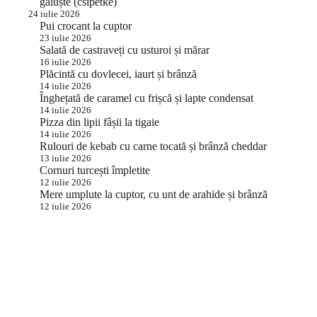
găluște (csipetke)
24 iulie 2026
Pui crocant la cuptor
23 iulie 2026
Salată de castraveți cu usturoi și mărar
16 iulie 2026
Plăcintă cu dovlecei, iaurt și brânză
14 iulie 2026
Înghețată de caramel cu frișcă și lapte condensat
14 iulie 2026
Pizza din lipii fâșii la tigaie
14 iulie 2026
Rulouri de kebab cu carne tocată și brânză cheddar
13 iulie 2026
Cornuri turcești împletite
12 iulie 2026
Mere umplute la cuptor, cu unt de arahide și brânză
12 iulie 2026