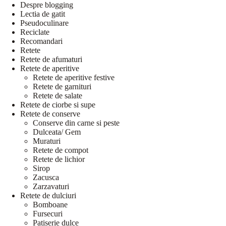
Despre blogging
Lectia de gatit
Pseudoculinare
Reciclate
Recomandari
Retete
Retete de afumaturi
Retete de aperitive
Retete de aperitive festive
Retete de garnituri
Retete de salate
Retete de ciorbe si supe
Retete de conserve
Conserve din carne si peste
Dulceata/ Gem
Muraturi
Retete de compot
Retete de lichior
Sirop
Zacusca
Zarzavaturi
Retete de dulciuri
Bomboane
Fursecuri
Patiserie dulce