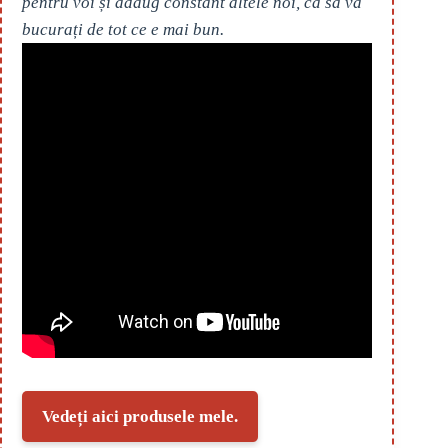
pentru voi și adaug constant altele noi, ca să vă
bucurați de tot ce e mai bun.
Vedeți aici produsele mele.