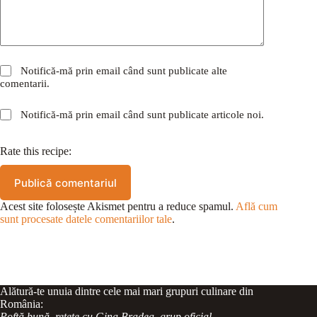
Notifică-mă prin email când sunt publicate alte
comentarii.
Notifică-mă prin email când sunt publicate articole noi.
Rate this recipe:
Publică comentariul
Acest site folosește Akismet pentru a reduce spamul.
Află cum
sunt procesate datele comentariilor tale
.
Alătură-te unuia dintre cele mai mari grupuri culinare din
România:
Poftă bună, rețete cu Gina Bradea, grup oficial
.