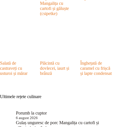
Mangalița cu
cartofi și găluște
(csipetke)
Salată de
Plăcintă cu
Înghețată de
castraveți cu
dovlecei, iaurt și
caramel cu frișcă
usturoi și mărar
brânză
și lapte condensat
Ultimele rețete culinare
Porumb la cuptor
6 august 2026
Gulaș unguresc de porc Mangalița cu cartofi și