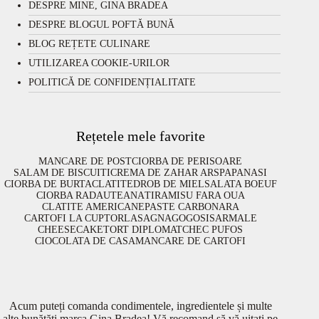
DESPRE MINE, GINA BRADEA
DESPRE BLOGUL POFTĂ BUNĂ
BLOG REȚETE CULINARE
UTILIZAREA COOKIE-URILOR
POLITICĂ DE CONFIDENȚIALITATE
Rețetele mele favorite
MANCARE DE POST
CIORBA DE PERISOARE
SALAM DE BISCUITI
CREMA DE ZAHAR ARS
PAPANASI
CIORBA DE BURTA
CLATITE
DROB DE MIEL
SALATA BOEUF
CIORBA RADAUTEANA
TIRAMISU FARA OUA
CLATITE AMERICANE
PASTE CARBONARA
CARTOFI LA CUPTOR
LASAGNA
GOGOSI
SARMALE
CHEESECAKE
TORT DIPLOMAT
CHEC PUFOS
CIOCOLATA DE CASA
MANCARE DE CARTOFI
Acum puteți comanda condimentele, ingredientele și multe
alte bunătăți marca Gina Bradea! Vă recomand să vă uitați pe