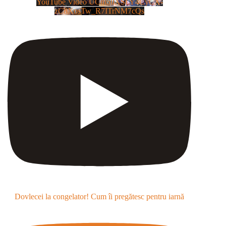
YouTube Video UCm5llXSLY4CyCX-
zC8XosTw_R7ITrNM7cQs
Dovlecei la congelator! Cum îi pregătesc pentru iarnă