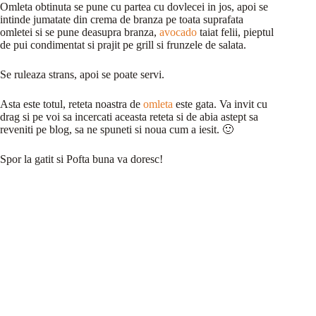
Omleta obtinuta se pune cu partea cu dovlecei in jos, apoi se
intinde jumatate din crema de branza pe toata suprafata
omletei si se pune deasupra branza,
avocado
taiat felii, pieptul
de pui condimentat si prajit pe grill si frunzele de salata.
Se ruleaza strans, apoi se poate servi.
Asta este totul, reteta noastra de
omleta
este gata. Va invit cu
drag si pe voi sa incercati aceasta reteta si de abia astept sa
reveniti pe blog, sa ne spuneti si noua cum a iesit. 🙂
Spor la gatit si Pofta buna va doresc!