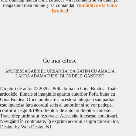
magazinul meu online și să comandați
Bunătăți de la Gina
Bradea
!
Ce mai citesc
ANDRESSA
GABRIEL URSAN
HAI SA GATIM CU AMALIA
LAURA ADAMACHE
SI BLONDELE GANDESC
Drepturi de autor © 2026 - Pofta buna cu Gina Bradea. Toate
articolele, filmele si imaginile apartin autorilor Pofta buna cu
Gina Bradea. Orice publicare a acestora integrala sau partiala
este interzisa fara acordul scris al autorilor si se vor pedepsi
conform Legii 8/1996-drepturi de autor si drepturi conexe.
Toate drepturile sunt rezervate. Acest site foloseste cookie-uri.
Navigând în continuare, îţi exprimi acordul asupra folosirii lor.
Design by
Web Design NJ
.