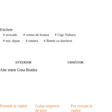
Etichete
#
avocado
#
crema de branza
#
Gigi Vulturu
#
mic dejun
#
omleta
#
Retete cu dovlecei
ANTERIOR
URMĂTOR
Alte rețete Gina Bradea
Porumb la cuptor
Gulaș unguresc
Pui crocant la
de porc
cuptor