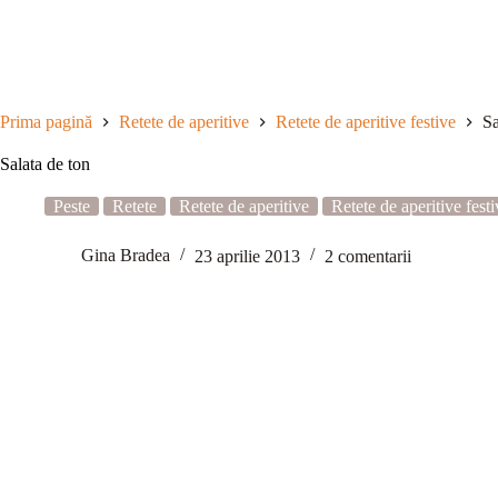
Sari
la
conținut
Prima pagină
Retete de aperitive
Retete de aperitive festive
Sa
Salata de ton
Peste
Retete
Retete de aperitive
Retete de aperitive festi
Gina Bradea
23 aprilie 2013
2 comentarii