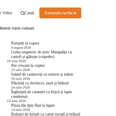
e Video
Caută
Comanda cartile
timele rețete culinare
Porumb la cuptor
6 august 2026
Gulaș unguresc de porc Mangalița cu
cartofi și găluște (csipetke)
24 iulie 2026
Pui crocant la cuptor
23 iulie 2026
Salată de castraveți cu usturoi și mărar
16 iulie 2026
Plăcintă cu dovlecei, iaurt și brânză
14 iulie 2026
Înghețată de caramel cu frișcă și lapte
condensat
14 iulie 2026
Pizza din lipii fâșii la tigaie
14 iulie 2026
Rulouri de kebab cu carne tocată și brânză