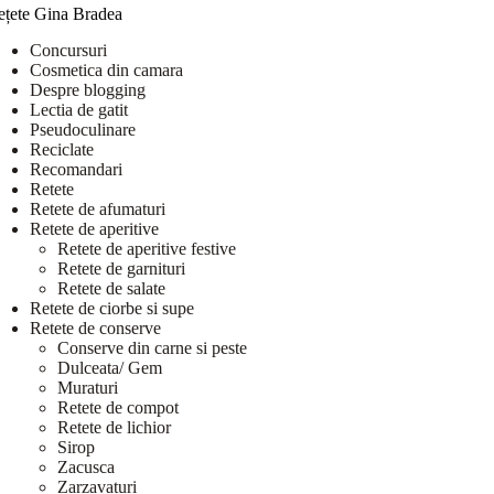
ețete Gina Bradea
Concursuri
Cosmetica din camara
Despre blogging
Lectia de gatit
Pseudoculinare
Reciclate
Recomandari
Retete
Retete de afumaturi
Retete de aperitive
Retete de aperitive festive
Retete de garnituri
Retete de salate
Retete de ciorbe si supe
Retete de conserve
Conserve din carne si peste
Dulceata/ Gem
Muraturi
Retete de compot
Retete de lichior
Sirop
Zacusca
Zarzavaturi