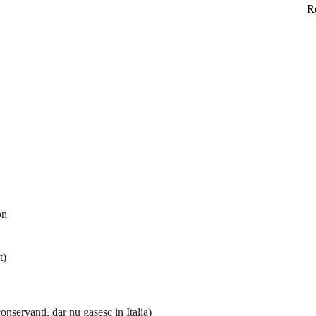
R
on
t)
nservanti, dar nu gasesc in Italia)