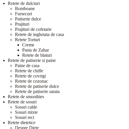
Retete de dulciuri
Bomboane
Fursecuri
Patiserie dulce
Prajituri
Prajituri de cofetarie
Retete de inghetata de casa
Retete Torturi
Creme
Pasta de Zahar
Retete de blaturi
Retete de patiserie si paine
Paine de casa
Retete de chifle
Retete de covrigi
Retete de cozonac
Retete de patiserie dulce
Retete de patiserie sarata
Retete de smoothies
Retete de sosuri
Sosuri calde
Sosuri mixte
Sosuri reci
Retete dietetice
Despre Diete