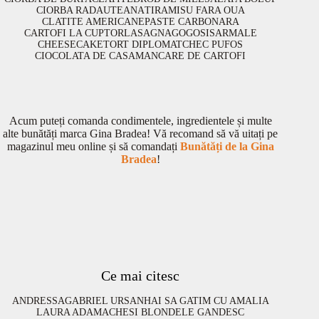
CIORBA RADAUTEANA
TIRAMISU FARA OUA
CLATITE AMERICANE
PASTE CARBONARA
CARTOFI LA CUPTOR
LASAGNA
GOGOSI
SARMALE
CHEESECAKE
TORT DIPLOMAT
CHEC PUFOS
CIOCOLATA DE CASA
MANCARE DE CARTOFI
Acum puteți comanda condimentele, ingredientele și multe
alte bunătăți marca Gina Bradea! Vă recomand să vă uitați pe
magazinul meu online și să comandați
Bunătăți de la Gina
Bradea
!
Ce mai citesc
ANDRESSA
GABRIEL URSAN
HAI SA GATIM CU AMALIA
LAURA ADAMACHE
SI BLONDELE GANDESC