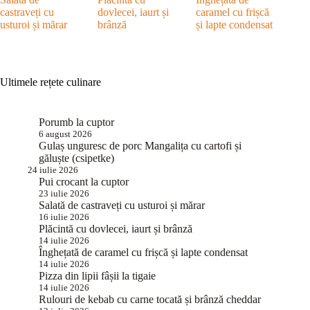
castraveți cu
dovlecei, iaurt și
caramel cu frișcă
usturoi și mărar
brânză
și lapte condensat
Ultimele rețete culinare
Porumb la cuptor
6 august 2026
Gulaș unguresc de porc Mangalița cu cartofi și
găluște (csipetke)
24 iulie 2026
Pui crocant la cuptor
23 iulie 2026
Salată de castraveți cu usturoi și mărar
16 iulie 2026
Plăcintă cu dovlecei, iaurt și brânză
14 iulie 2026
Înghețată de caramel cu frișcă și lapte condensat
14 iulie 2026
Pizza din lipii fâșii la tigaie
14 iulie 2026
Rulouri de kebab cu carne tocată și brânză cheddar