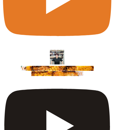
YouTube Video UCm5llXSLY4CyCX-
zC8XosTw_huaQwN_rBrE