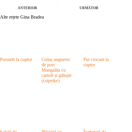
ANTERIOR
URMĂTOR
Alte rețete Gina Bradea
Porumb la cuptor
Gulaș unguresc
Pui crocant la
de porc
cuptor
Mangalița cu
cartofi și găluște
(csipetke)
Salată de
Plăcintă cu
Înghețată de