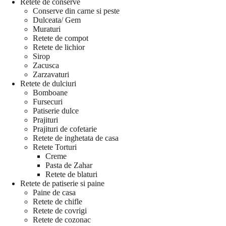
Retete de conserve
Conserve din carne si peste
Dulceata/ Gem
Muraturi
Retete de compot
Retete de lichior
Sirop
Zacusca
Zarzavaturi
Retete de dulciuri
Bomboane
Fursecuri
Patiserie dulce
Prajituri
Prajituri de cofetarie
Retete de inghetata de casa
Retete Torturi
Creme
Pasta de Zahar
Retete de blaturi
Retete de patiserie si paine
Paine de casa
Retete de chifle
Retete de covrigi
Retete de cozonac