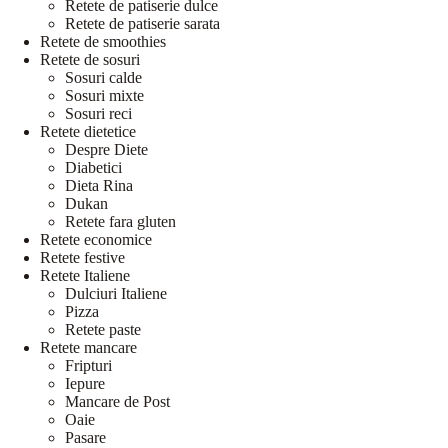
Retete de patiserie dulce
Retete de patiserie sarata
Retete de smoothies
Retete de sosuri
Sosuri calde
Sosuri mixte
Sosuri reci
Retete dietetice
Despre Diete
Diabetici
Dieta Rina
Dukan
Retete fara gluten
Retete economice
Retete festive
Retete Italiene
Dulciuri Italiene
Pizza
Retete paste
Retete mancare
Fripturi
Iepure
Mancare de Post
Oaie
Pasare