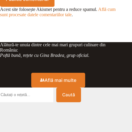
Acest site folosește Akismet pentru a reduce spamul.
Află cum
sunt procesate datele comentariilor tale
.
Alătură-te unuia dintre cele mai mari grupuri culinare din
România:
Poftă bună, rețete cu Gina Bradea, grup oficial
.
Află mai multe
Caută