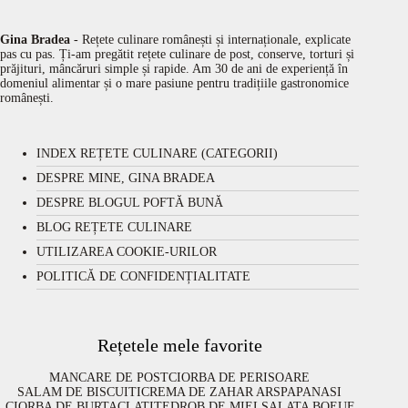
Gina Bradea
- Rețete culinare românești și internaționale, explicate
pas cu pas. Ți-am pregătit rețete culinare de post, conserve, torturi și
prăjituri, mâncăruri simple și rapide. Am 30 de ani de experiență în
domeniul alimentar și o mare pasiune pentru tradițiile gastronomice
românești.
INDEX REȚETE CULINARE (CATEGORII)
DESPRE MINE, GINA BRADEA
DESPRE BLOGUL POFTĂ BUNĂ
BLOG REȚETE CULINARE
UTILIZAREA COOKIE-URILOR
POLITICĂ DE CONFIDENȚIALITATE
Rețetele mele favorite
MANCARE DE POST
CIORBA DE PERISOARE
SALAM DE BISCUITI
CREMA DE ZAHAR ARS
PAPANASI
CIORBA DE BURTA
CLATITE
DROB DE MIEL
SALATA BOEUF