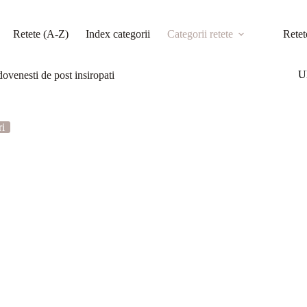
Retete (A-Z)
Index categorii
Categorii retete
Retet
Ul
venesti de post insiropati
ri