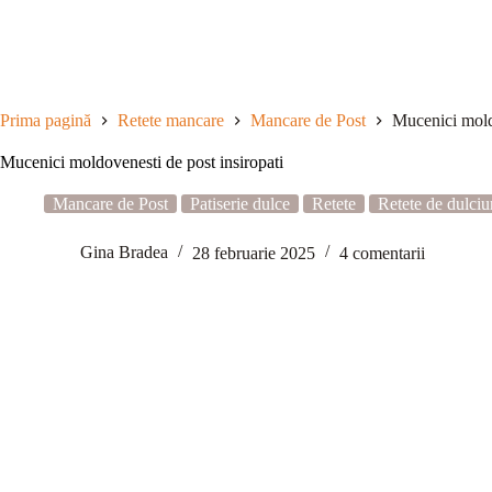
Sari
la
conținut
Prima pagină
Retete mancare
Mancare de Post
Mucenici moldo
Mucenici moldovenesti de post insiropati
Mancare de Post
Patiserie dulce
Retete
Retete de dulciu
Gina Bradea
28 februarie 2025
4 comentarii