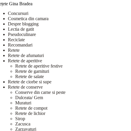
ețete Gina Bradea
Concursuri
Cosmetica din camara
Despre blogging
Lectia de gatit
Pseudoculinare
Reciclate
Recomandari
Retete
Retete de afumaturi
Retete de aperitive
Retete de aperitive festive
Retete de garnituri
Retete de salate
Retete de ciorbe si supe
Retete de conserve
Conserve din carne si peste
Dulceata/ Gem
Muraturi
Retete de compot
Retete de lichior
Sirop
Zacusca
Zarzavaturi