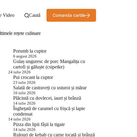
e Video
Caută
Comanda cartile
timele rețete culinare
Porumb la cuptor
6 august 2026
Gulaș unguresc de porc Mangalița cu
cartofi și găluște (csipetke)
24 iulie 2026
Pui crocant la cuptor
23 iulie 2026
Salată de castraveți cu usturoi și mărar
16 iulie 2026
Plăcintă cu dovlecei, iaurt și brânză
14 iulie 2026
Înghețată de caramel cu frișcă și lapte
condensat
14 iulie 2026
Pizza din lipii fâșii la tigaie
14 iulie 2026
Rulouri de kebab cu carne tocată și brânză