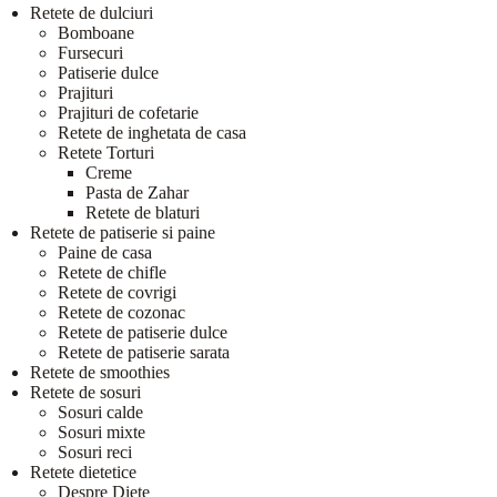
Retete de dulciuri
Bomboane
Fursecuri
Patiserie dulce
Prajituri
Prajituri de cofetarie
Retete de inghetata de casa
Retete Torturi
Creme
Pasta de Zahar
Retete de blaturi
Retete de patiserie si paine
Paine de casa
Retete de chifle
Retete de covrigi
Retete de cozonac
Retete de patiserie dulce
Retete de patiserie sarata
Retete de smoothies
Retete de sosuri
Sosuri calde
Sosuri mixte
Sosuri reci
Retete dietetice
Despre Diete