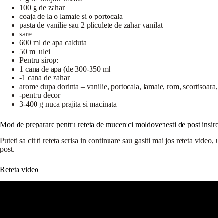
100 g de zahar
coaja de la o lamaie si o portocala
pasta de vanilie sau 2 pliculete de zahar vanilat
sare
600 ml de apa calduta
50 ml ulei
Pentru sirop:
1 cana de apa (de 300-350 ml
-1 cana de zahar
arome dupa dorinta – vanilie, portocala, lamaie, rom, scortisoara, 
-pentru decor
3-400 g nuca prajita si macinata
Mod de preparare pentru reteta de mucenici moldovenesti de post insiro
Puteti sa cititi reteta scrisa in continuare sau gasiti mai jos reteta vid
post.
Reteta video