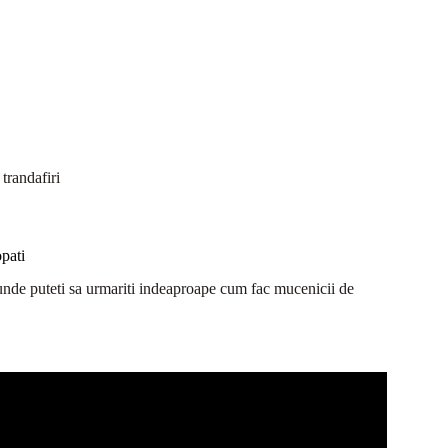
trandafiri
pati
eo, unde puteti sa urmariti indeaproape cum fac mucenicii de