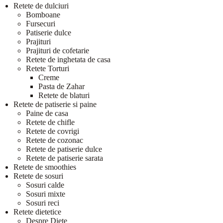
Retete de dulciuri
Bomboane
Fursecuri
Patiserie dulce
Prajituri
Prajituri de cofetarie
Retete de inghetata de casa
Retete Torturi
Creme
Pasta de Zahar
Retete de blaturi
Retete de patiserie si paine
Paine de casa
Retete de chifle
Retete de covrigi
Retete de cozonac
Retete de patiserie dulce
Retete de patiserie sarata
Retete de smoothies
Retete de sosuri
Sosuri calde
Sosuri mixte
Sosuri reci
Retete dietetice
Despre Diete