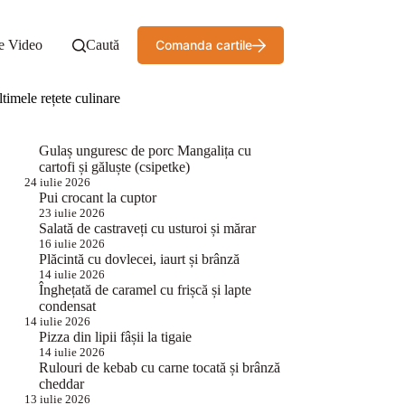
e Video
Caută
Comanda cartile
timele rețete culinare
Gulaș unguresc de porc Mangalița cu
cartofi și găluște (csipetke)
24 iulie 2026
Pui crocant la cuptor
23 iulie 2026
Salată de castraveți cu usturoi și mărar
16 iulie 2026
Plăcintă cu dovlecei, iaurt și brânză
14 iulie 2026
Înghețată de caramel cu frișcă și lapte
condensat
14 iulie 2026
Pizza din lipii fâșii la tigaie
14 iulie 2026
Rulouri de kebab cu carne tocată și brânză
cheddar
13 iulie 2026