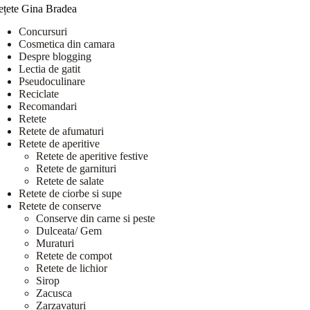
ețete Gina Bradea
Concursuri
Cosmetica din camara
Despre blogging
Lectia de gatit
Pseudoculinare
Reciclate
Recomandari
Retete
Retete de afumaturi
Retete de aperitive
Retete de aperitive festive
Retete de garnituri
Retete de salate
Retete de ciorbe si supe
Retete de conserve
Conserve din carne si peste
Dulceata/ Gem
Muraturi
Retete de compot
Retete de lichior
Sirop
Zacusca
Zarzavaturi