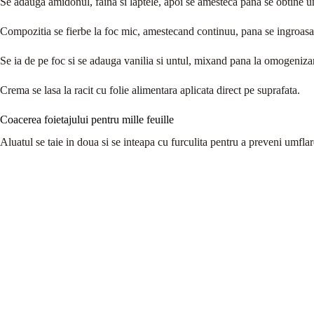
Se adauga amidonul, faina si laptele, apoi se amesteca pana se obtine
Compozitia se fierbe la foc mic, amestecand continuu, pana se ingroasa
Se ia de pe foc si se adauga vanilia si untul, mixand pana la omogeniza
Crema se lasa la racit cu folie alimentara aplicata direct pe suprafata.
Coacerea foietajului pentru mille feuille
Aluatul se taie in doua si se inteapa cu furculita pentru a preveni umflar