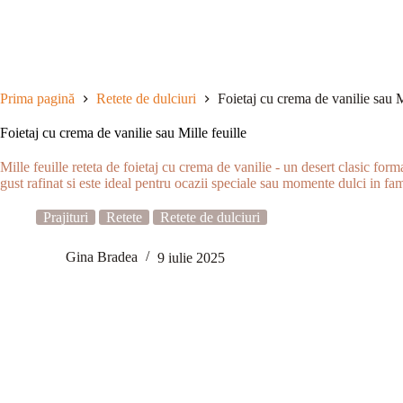
Sari
la
conținut
Prima pagină
Retete de dulciuri
Foietaj cu crema de vanilie sau M
Foietaj cu crema de vanilie sau Mille feuille
Mille feuille reteta de foietaj cu crema de vanilie - un desert clasic form
gust rafinat si este ideal pentru ocazii speciale sau momente dulci in fam
Prajituri
Retete
Retete de dulciuri
Gina Bradea
9 iulie 2025