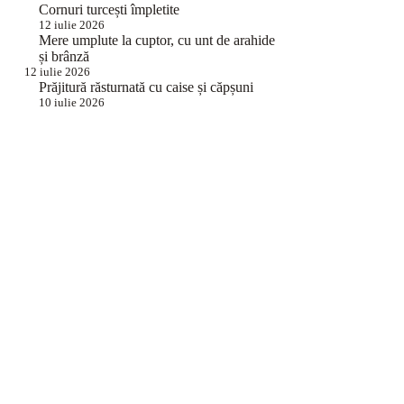
Cornuri turcești împletite
12 iulie 2026
Mere umplute la cuptor, cu unt de arahide
și brânză
12 iulie 2026
Prăjitură răsturnată cu caise și căpșuni
10 iulie 2026