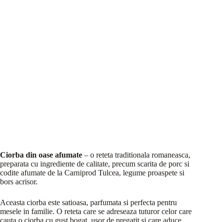
Ciorba din oase afumate
– o reteta traditionala romaneasca,
preparata cu ingrediente de calitate, precum scarita de porc si
codite afumate de la Carniprod Tulcea, legume proaspete si
bors acrisor.
Aceasta ciorba este satioasa, parfumata si perfecta pentru
mesele in familie. O reteta care se adreseaza tuturor celor care
cauta o ciorba cu gust bogat, usor de pregatit si care aduce