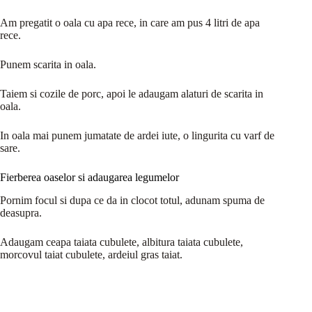
Am pregatit o oala cu apa rece, in care am pus 4 litri de apa
rece.
Punem scarita in oala.
Taiem si cozile de porc, apoi le adaugam alaturi de scarita in
oala.
In oala mai punem jumatate de ardei iute, o lingurita cu varf de
sare.
Fierberea oaselor si adaugarea legumelor
Pornim focul si dupa ce da in clocot totul, adunam spuma de
deasupra.
Adaugam ceapa taiata cubulete, albitura taiata cubulete,
morcovul taiat cubulete, ardeiul gras taiat.