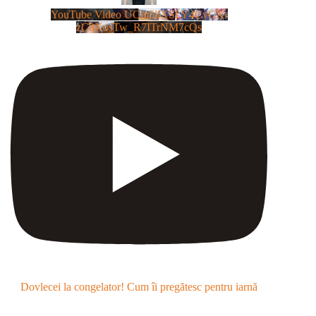
YouTube Video UCm5llXSLY4CyCX-
zC8XosTw_R7ITrNM7cQs
Dovlecei la congelator! Cum îi pregătesc pentru iarnă