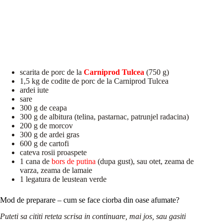
scarita de porc de la
Carniprod Tulcea
(750 g)
1,5 kg de codite de porc de la Carniprod Tulcea
ardei iute
sare
300 g de ceapa
300 g de albitura (telina, pastarnac, patrunjel radacina)
200 g de morcov
300 g de ardei gras
600 g de cartofi
cateva rosii proaspete
1 cana de
bors de putina
(dupa gust), sau otet, zeama de
varza, zeama de lamaie
1 legatura de leustean verde
Mod de preparare – cum se face ciorba din oase afumate?
Puteti sa cititi reteta scrisa in continuare, mai jos, sau gasiti