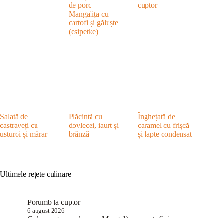
de porc
cuptor
Mangalița cu
cartofi și găluște
(csipetke)
Salată de
Plăcintă cu
Înghețată de
castraveți cu
dovlecei, iaurt și
caramel cu frișcă
usturoi și mărar
brânză
și lapte condensat
Ultimele rețete culinare
Porumb la cuptor
6 august 2026