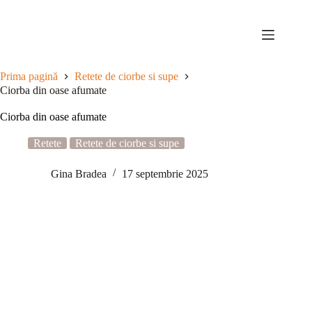
Sari
la
conținut
Prima pagină
Retete de ciorbe si supe
Ciorba din oase afumate
Ciorba din oase afumate
Retete
Retete de ciorbe si supe
Gina Bradea
17 septembrie 2025