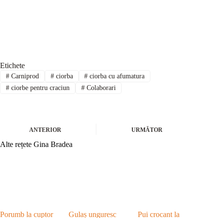
Etichete
#
Carniprod
#
ciorba
#
ciorba cu afumatura
#
ciorbe pentru craciun
#
Colaborari
ANTERIOR
URMĂTOR
Alte rețete Gina Bradea
Porumb la cuptor
Gulaș unguresc
Pui crocant la