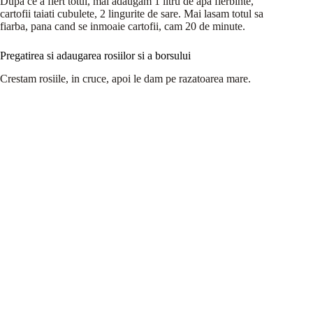
Dupa ce a fiert totul, mai adaugam 1 litru de apa fierbinte,
cartofii taiati cubulete, 2 lingurite de sare. Mai lasam totul sa
fiarba, pana cand se inmoaie cartofii, cam 20 de minute.
Pregatirea si adaugarea rosiilor si a borsului
Crestam rosiile, in cruce, apoi le dam pe razatoarea mare.