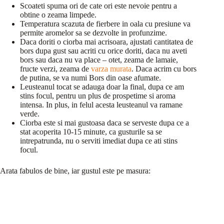
Scoateti spuma ori de cate ori este nevoie pentru a
obtine o zeama limpede.
Temperatura scazuta de fierbere in oala cu presiune va
permite aromelor sa se dezvolte in profunzime.
Daca doriti o ciorba mai acrisoara, ajustati cantitatea de
bors dupa gust sau acriti cu orice doriti, daca nu aveti
bors sau daca nu va place – otet, zeama de lamaie,
fructe verzi, zeama de
varza murata
. Daca acrim cu bors
de putina, se va numi Bors din oase afumate.
Leusteanul tocat se adauga doar la final, dupa ce am
stins focul, pentru un plus de prospetime si aroma
intensa. In plus, in felul acesta leusteanul va ramane
verde.
Ciorba este si mai gustoasa daca se serveste dupa ce a
stat acoperita 10-15 minute, ca gusturile sa se
intrepatrunda, nu o serviti imediat dupa ce ati stins
focul.
Arata fabulos de bine, iar gustul este pe masura: