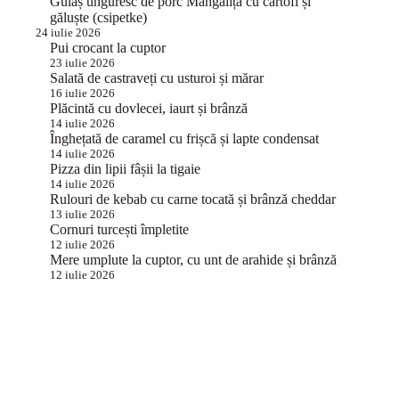
Gulaș unguresc de porc Mangalița cu cartofi și
găluște (csipetke)
24 iulie 2026
Pui crocant la cuptor
23 iulie 2026
Salată de castraveți cu usturoi și mărar
16 iulie 2026
Plăcintă cu dovlecei, iaurt și brânză
14 iulie 2026
Înghețată de caramel cu frișcă și lapte condensat
14 iulie 2026
Pizza din lipii fâșii la tigaie
14 iulie 2026
Rulouri de kebab cu carne tocată și brânză cheddar
13 iulie 2026
Cornuri turcești împletite
12 iulie 2026
Mere umplute la cuptor, cu unt de arahide și brânză
12 iulie 2026