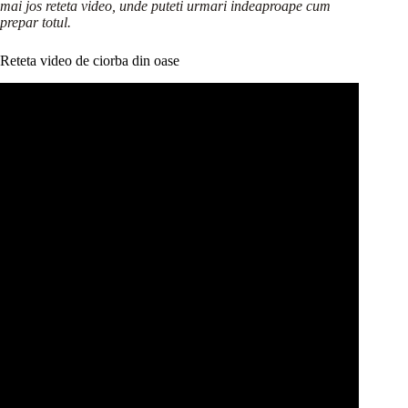
mai jos reteta video, unde puteti urmari indeaproape cum
prepar totul.
Reteta video de ciorba din oase